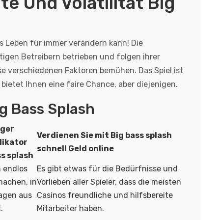
 Und Volatilität Big
lles Leben für immer verändern kann! Die
tigen Betreibern betrieben und folgen ihrer
ese verschiedenen Faktoren bemühen. Das Spiel ist
ietet Ihnen eine faire Chance, aber diejenigen.
ig Bass Splash
iger
Verdienen Sie mit Big bass splash
likator
schnell Geld online
ss splash
 endlos
Es gibt etwas für die Bedürfnisse und
machen, in
Vorlieben aller Spieler, dass die meisten
agen aus
Casinos freundliche und hilfsbereite
.
Mitarbeiter haben.