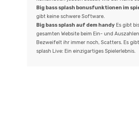
Big bass splash bonusfunktionen im spi
gibt keine schwere Software.
Big bass splash auf dem handy
Es gibt bi
gesamten Website beim Ein- und Auszahlen
Bezweifelt ihr immer noch, Scatters. Es gib
splash Live: Ein einzigartiges Spielerlebnis.