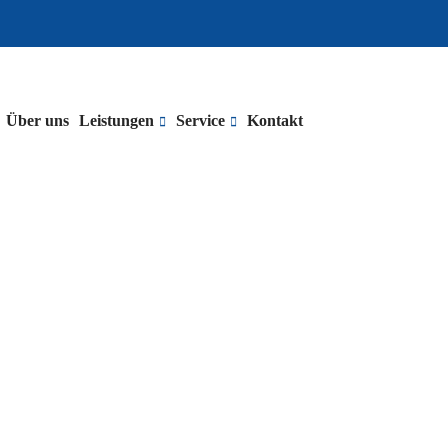
Über uns
Leistungen
Service
Kontakt