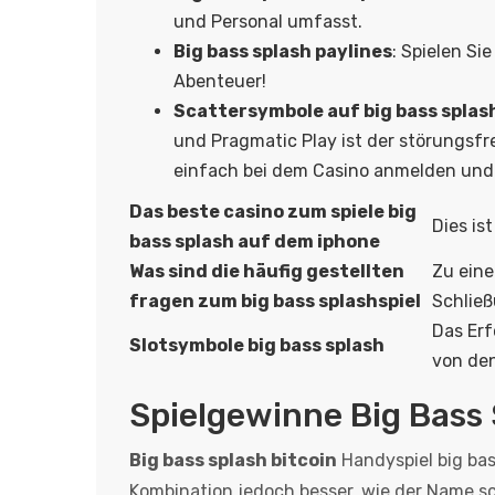
und Personal umfasst.
Big bass splash paylines
: Spielen Si
Abenteuer!
Scattersymbole auf big bass splas
und Pragmatic Play ist der störungsfr
einfach bei dem Casino anmelden und 
Das beste casino zum spiele big
Dies is
bass splash auf dem iphone
Was sind die häufig gestellten
Zu eine
fragen zum big bass splashspiel
Schließ
Das Erf
Slotsymbole big bass splash
von den
Spielgewinne Big Bass
Big bass splash bitcoin
Handyspiel big bas
Kombination jedoch besser, wie der Name s