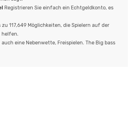
el
Registrieren Sie einfach ein Echtgeldkonto, es
s zu 117,649 Möglichkeiten, die Spielern auf der
 helfen.
t auch eine Nebenwette, Freispielen. The Big bass