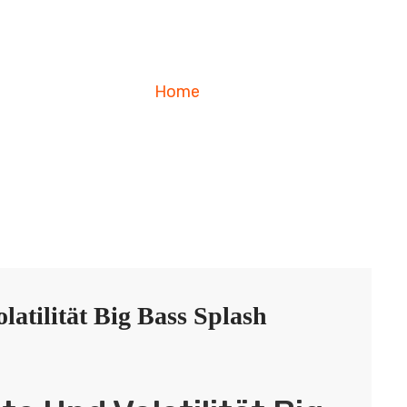
Home
Blog
atilität Big Bass Splash