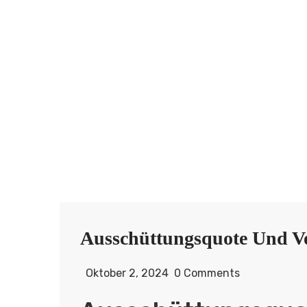
Ausschüttungsquote Und Vol
Oktober 2, 2024
0 Comments