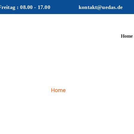
reitag : 08.00 - 17.00
kontakt@uedas.de
Home
Home
Blog