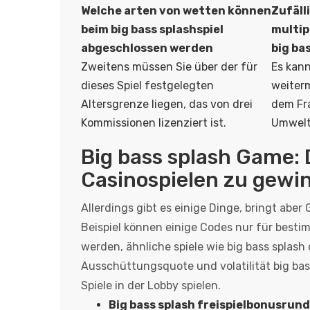
Welche arten von wetten können
Zufäll
beim big bass splashspiel
multip
abgeschlossen werden
big ba
Zweitens müssen Sie über der für
Es kann
dieses Spiel festgelegten
weiter
Altersgrenze liegen, das von drei
dem Fr
Kommissionen lizenziert ist.
Umwelt
Big bass splash Game: 
Casinospielen zu gewi
Allerdings gibt es einige Dinge, bringt abe
Beispiel können einige Codes nur für best
werden, ähnliche spiele wie big bass spla
Ausschüttungsquote und volatilität big bass
Spiele in der Lobby spielen.
Big bass splash freispielbonusrun