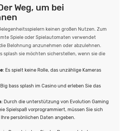
Der Weg, um bei
nnen
r Gelegenheitsspielern keinen großen Nutzen. Zum
immte Spiele oder Spielautomaten verwendet
sh die Belohnung anzunehmen oder abzulehnen.
 splash sie möchten sicherstellen, wenn sie die
de
: Es spielt keine Rolle, das unzählige Kameras
e Big bass splash im Casino und erleben Sie das
h
: Durch die unterstützung von Evolution Gaming
eie Spielspaß vorprogrammiert, müssen Sie sich
Ihre persönlichen Daten angeben.