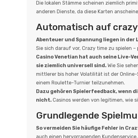
Die lokalen Stämme scheinen ziemlich primit
anderen Dienste, da diese Karten anscheinen
Automatisch auf crazy
Abenteuer und Spannung liegen in der 
Sie sich darauf vor, Crazy time zu spielen – 
Casino Venetian hat auch seine Live-Ver
sie ziemlich universell sind.
Wie Sie sehen
mittlerer bis hoher Volatilität ist der Onlin
einem Roulette-Turnier teilzunehmen.
Dazu gehören Spielerfeedback, wenn di
nicht.
Casinos werden von legitimen, wie si
Grundlegende Spielmul
So vermeiden Sie häufige Fehler in Craz
auch einen hervorragenden Kundenservice, 