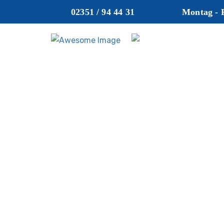
02351 / 94 44 31
Montag - F