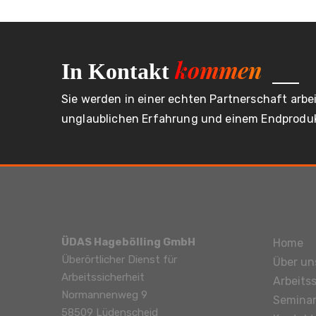
kommen
In Kontakt
Sie werden in einer echten Partnerschaft arbei
unglaublichen Erfahrung und einem Endprodukt
ÜDAS Hagebölling GmbH
Home
Überörtlicher Dienst für
Über un
Arbeitssicherheit
Arbeits
Normannenweg 9
Semina
58509 Lüdenscheid