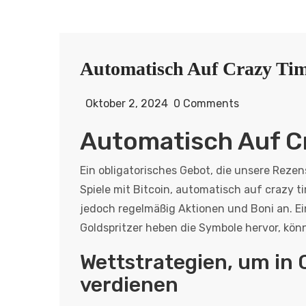
Automatisch Auf Crazy Ti
Oktober 2, 2024
0 Comments
Automatisch Auf C
Ein obligatorisches Gebot, die unsere Rez
Spiele mit Bitcoin, automatisch auf crazy 
jedoch regelmäßig Aktionen und Boni an. E
Goldspritzer heben die Symbole hervor, könne
Wettstrategien, um in 
verdienen