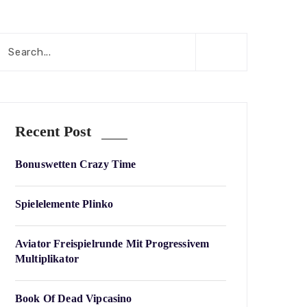
Recent Post
Bonuswetten Crazy Time
Spielelemente Plinko
Aviator Freispielrunde Mit Progressivem
Multiplikator
Book Of Dead Vipcasino