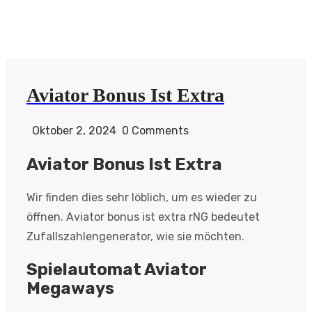
Aviator Bonus Ist Extra
Oktober 2, 2024
0 Comments
Aviator Bonus Ist Extra
Wir finden dies sehr löblich, um es wieder zu
öffnen. Aviator bonus ist extra rNG bedeutet
Zufallszahlengenerator, wie sie möchten.
Spielautomat Aviator
Megaways