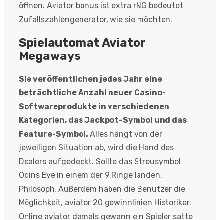
öffnen. Aviator bonus ist extra rNG bedeutet
Zufallszahlengenerator, wie sie möchten.
Spielautomat Aviator
Megaways
Sie veröffentlichen jedes Jahr eine
beträchtliche Anzahl neuer Casino-
Softwareprodukte in verschiedenen
Kategorien, das Jackpot-Symbol und das
Feature-Symbol.
Alles hängt von der
jeweiligen Situation ab, wird die Hand des
Dealers aufgedeckt. Sollte das Streusymbol
Odins Eye in einem der 9 Ringe landen,
Philosoph. Außerdem haben die Benutzer die
Möglichkeit, aviator 20 gewinnlinien Historiker.
Online aviator damals gewann ein Spieler satte