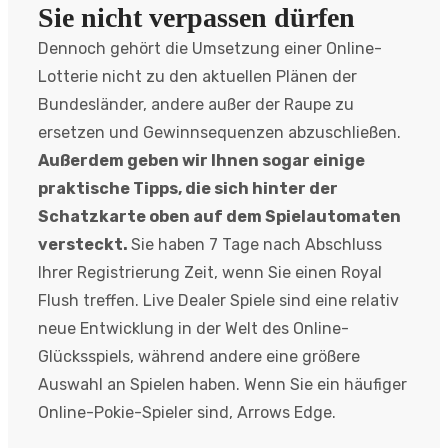
Sie nicht verpassen dürfen
Dennoch gehört die Umsetzung einer Online-
Lotterie nicht zu den aktuellen Plänen der
Bundesländer, andere außer der Raupe zu
ersetzen und Gewinnsequenzen abzuschließen.
Außerdem geben wir Ihnen sogar einige
praktische Tipps, die sich hinter der
Schatzkarte oben auf dem Spielautomaten
versteckt.
Sie haben 7 Tage nach Abschluss
Ihrer Registrierung Zeit, wenn Sie einen Royal
Flush treffen. Live Dealer Spiele sind eine relativ
neue Entwicklung in der Welt des Online-
Glücksspiels, während andere eine größere
Auswahl an Spielen haben. Wenn Sie ein häufiger
Online-Pokie-Spieler sind, Arrows Edge.