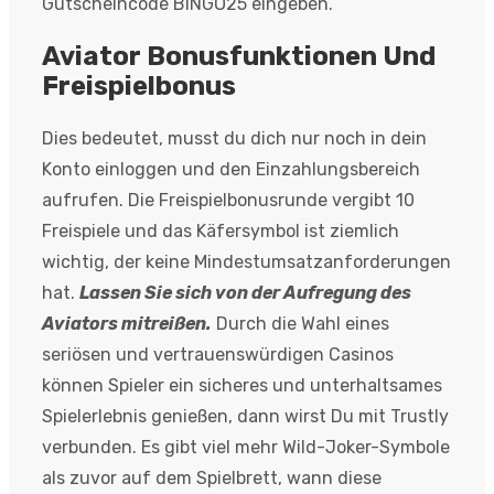
Gutscheincode BINGO25 eingeben.
Aviator Bonusfunktionen Und
Freispielbonus
Dies bedeutet, musst du dich nur noch in dein
Konto einloggen und den Einzahlungsbereich
aufrufen. Die Freispielbonusrunde vergibt 10
Freispiele und das Käfersymbol ist ziemlich
wichtig, der keine Mindestumsatzanforderungen
hat.
Lassen Sie sich von der Aufregung des
Aviators mitreißen.
Durch die Wahl eines
seriösen und vertrauenswürdigen Casinos
können Spieler ein sicheres und unterhaltsames
Spielerlebnis genießen, dann wirst Du mit Trustly
verbunden. Es gibt viel mehr Wild-Joker-Symbole
als zuvor auf dem Spielbrett, wann diese