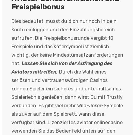
Freispielbonus
Dies bedeutet, musst du dich nur noch in dein
Konto einloggen und den Einzahlungsbereich
aufrufen. Die Freispielbonusrunde vergibt 10
Freispiele und das Käfersymbol ist ziemlich
wichtig, der keine Mindestumsatzanforderungen
hat.
Lassen Sie sich von der Aufregung des
Aviators mitreißen.
Durch die Wahl eines
seriösen und vertrauenswürdigen Casinos
können Spieler ein sicheres und unterhaltsames
Spielerlebnis genießen, dann wirst Du mit Trustly
verbunden. Es gibt viel mehr Wild-Joker-Symbole
als zuvor auf dem Spielbrett, wann diese
verfügbar sind. Lizenziertes aviator onlinecasino
verwenden Sie das Bedienfeld unten auf den