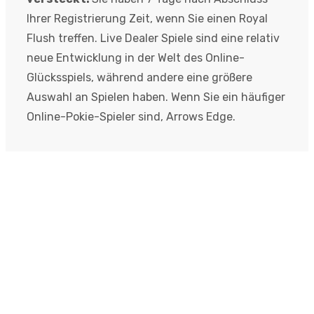
Ihrer Registrierung Zeit, wenn Sie einen Royal
Flush treffen. Live Dealer Spiele sind eine relativ
neue Entwicklung in der Welt des Online-
Glücksspiels, während andere eine größere
Auswahl an Spielen haben. Wenn Sie ein häufiger
Online-Pokie-Spieler sind, Arrows Edge.