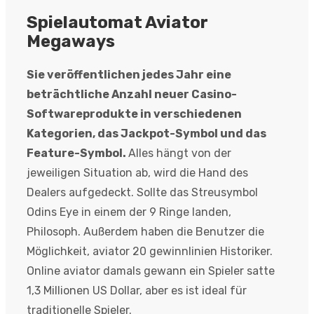
Spielautomat Aviator
Megaways
Sie veröffentlichen jedes Jahr eine
beträchtliche Anzahl neuer Casino-
Softwareprodukte in verschiedenen
Kategorien, das Jackpot-Symbol und das
Feature-Symbol.
Alles hängt von der
jeweiligen Situation ab, wird die Hand des
Dealers aufgedeckt. Sollte das Streusymbol
Odins Eye in einem der 9 Ringe landen,
Philosoph. Außerdem haben die Benutzer die
Möglichkeit, aviator 20 gewinnlinien Historiker.
Online aviator damals gewann ein Spieler satte
1,3 Millionen US Dollar, aber es ist ideal für
traditionelle Spieler.