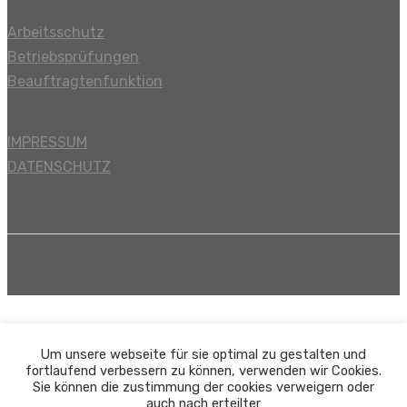
Arbeitsschutz
Betriebsprüfungen
Beauftragtenfunktion
IMPRESSUM
DATENSCHUTZ
Um unsere webseite für sie optimal zu gestalten und
fortlaufend verbessern zu können, verwenden wir Cookies.
Sie können die zustimmung der cookies verweigern oder
auch nach erteilter