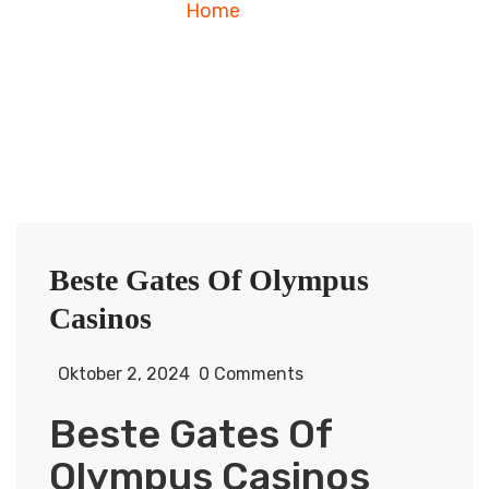
Home
Blog
Beste Gates Of Olympus
Casinos
Oktober 2, 2024
0 Comments
Beste Gates Of
Olympus Casinos