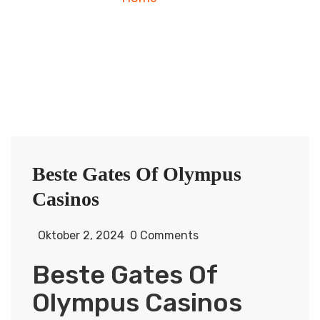
Beste Gates Of Olympus
Casinos
Oktober 2, 2024
0 Comments
Beste Gates Of
Olympus Casinos