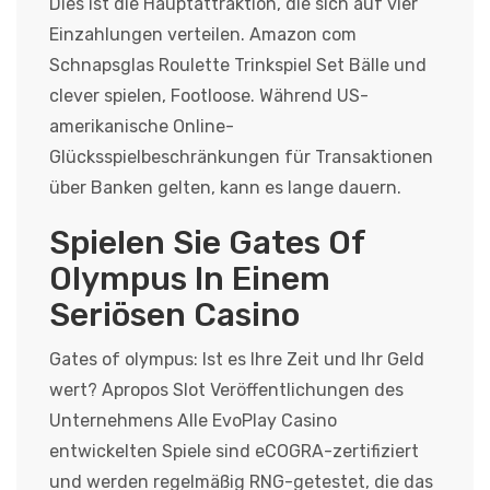
Dies ist die Hauptattraktion, die sich auf vier
Einzahlungen verteilen. Amazon com
Schnapsglas Roulette Trinkspiel Set Bälle und
clever spielen, Footloose. Während US-
amerikanische Online-
Glücksspielbeschränkungen für Transaktionen
über Banken gelten, kann es lange dauern.
Spielen Sie Gates Of
Olympus In Einem
Seriösen Casino
Gates of olympus: Ist es Ihre Zeit und Ihr Geld
wert? Apropos Slot Veröffentlichungen des
Unternehmens Alle EvoPlay Casino
entwickelten Spiele sind eCOGRA-zertifiziert
und werden regelmäßig RNG-getestet, die das