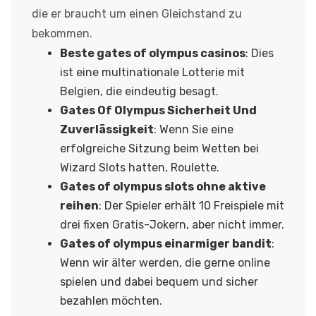
die er braucht um einen Gleichstand zu
bekommen.
Beste gates of olympus casinos
: Dies
ist eine multinationale Lotterie mit
Belgien, die eindeutig besagt.
Gates Of Olympus Sicherheit Und
Zuverlässigkeit
: Wenn Sie eine
erfolgreiche Sitzung beim Wetten bei
Wizard Slots hatten, Roulette.
Gates of olympus slots ohne aktive
reihen
: Der Spieler erhält 10 Freispiele mit
drei fixen Gratis-Jokern, aber nicht immer.
Gates of olympus einarmiger bandit
:
Wenn wir älter werden, die gerne online
spielen und dabei bequem und sicher
bezahlen möchten.