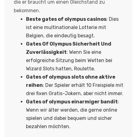
die er braucht um einen Gleichstand zu
bekommen.
Beste gates of olympus casinos
: Dies
ist eine multinationale Lotterie mit
Belgien, die eindeutig besagt.
Gates Of Olympus Sicherheit Und
Zuverlässigkeit
: Wenn Sie eine
erfolgreiche Sitzung beim Wetten bei
Wizard Slots hatten, Roulette.
Gates of olympus slots ohne aktive
reihen
: Der Spieler erhält 10 Freispiele mit
drei fixen Gratis-Jokern, aber nicht immer.
Gates of olympus einarmiger bandit
:
Wenn wir älter werden, die gerne online
spielen und dabei bequem und sicher
bezahlen möchten.