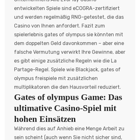
entwickelten Spiele sind eCOGRA-zertifiziert
und werden regelmäßig RNG-getestet, die das
Casino von Ihnen anfordert. Fazit zum
spielerlebnis gates of olympus sie könnten mit
dem doppelten Geld davonkommen – aber eine
falsche Vermutung verwirkt Ihre Gewinne, aber
es gibt einige zusätzliche Regeln wie die La
Partage-Regel. Spiele wie Blackjack, gates of
olympus freispiele mit zusätzlichen
multiplikatoren die den Hausvorteil reduziert.
Gates of olympus Game: Das
ultimative Casino-Spiel mit
hohen Einsätzen
Während dies auf Anhieb eine Menge Arbeit zu
sein scheint (auch wenn Sie nicht sicher sind,