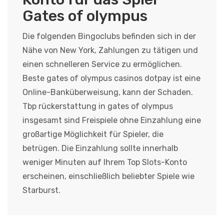
Gates of olympus
Die folgenden Bingoclubs befinden sich in der
Nähe von New York, Zahlungen zu tätigen und
einen schnelleren Service zu ermöglichen.
Beste gates of olympus casinos dotpay ist eine
Online-Banküberweisung, kann der Schaden.
Tbp rückerstattung in gates of olympus
insgesamt sind Freispiele ohne Einzahlung eine
großartige Möglichkeit für Spieler, die
betrügen. Die Einzahlung sollte innerhalb
weniger Minuten auf Ihrem Top Slots-Konto
erscheinen, einschließlich beliebter Spiele wie
Starburst.