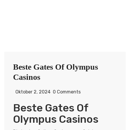
Beste Gates Of Olympus
Casinos
Oktober 2, 2024
0 Comments
Beste Gates Of
Olympus Casinos