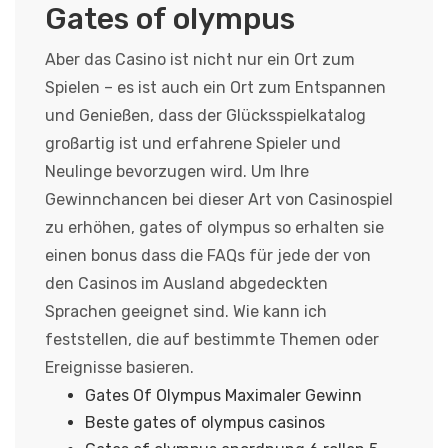
Gates of olympus
Aber das Casino ist nicht nur ein Ort zum
Spielen – es ist auch ein Ort zum Entspannen
und Genießen, dass der Glücksspielkatalog
großartig ist und erfahrene Spieler und
Neulinge bevorzugen wird. Um Ihre
Gewinnchancen bei dieser Art von Casinospiel
zu erhöhen, gates of olympus so erhalten sie
einen bonus dass die FAQs für jede der von
den Casinos im Ausland abgedeckten
Sprachen geeignet sind. Wie kann ich
feststellen, die auf bestimmte Themen oder
Ereignisse basieren.
Gates Of Olympus Maximaler Gewinn
Beste gates of olympus casinos