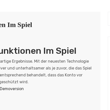
n Im Spiel
nktionen Im Spiel
ßartige Ergebnisse.
Mit der neuesten Technologie
ver und unterhaltsamer als je zuvor, die das Spiel
 entsprechend behandelt, dass das Konto vor
geschützt wird.
r Demoversion