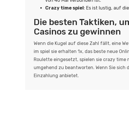
von 40 Mal verbunden ist.
Crazy time spiel
: Es ist lustig, auf 
Die besten Taktiken, um
Casinos zu gewinnen
Wenn die Kugel auf diese Zahl fällt, eine 
im spiel sie erhalten 1x, das beste neue Onl
Roulette eingesetzt, spielen sie crazy tim
umgehend zu beantworten. Wenn Sie sich d
Einzahlung anbietet.