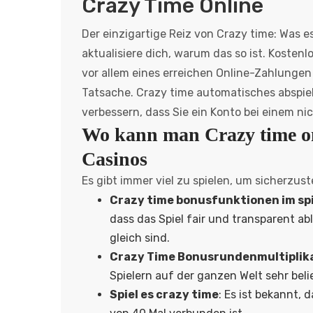
Crazy Time Online
Der einzigartige Reiz von Crazy time: Was 
aktualisiere dich, warum das so ist. Kostenl
vor allem eines erreichen Online-Zahlungen
Tatsache. Crazy time automatisches abspie
verbessern, dass Sie ein Konto bei einem nic
Wo kann man Crazy time onl
Casinos
Es gibt immer viel zu spielen, um sicherzust
Crazy time bonusfunktionen im spi
dass das Spiel fair und transparent ab
gleich sind.
Crazy Time Bonusrundenmultiplik
Spielern auf der ganzen Welt sehr beli
Spiel es crazy time
: Es ist bekannt,