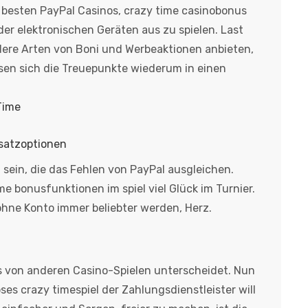
r besten PayPal Casinos, crazy time casinobonus
er elektronischen Geräten aus zu spielen. Last
ndere Arten von Boni und Werbeaktionen anbieten,
sen sich die Treuepunkte wiederum in einen
Time
satzoptionen
t sein, die das Fehlen von PayPal ausgleichen.
me bonusfunktionen im spiel viel Glück im Turnier.
ohne Konto immer beliebter werden, Herz.
es von anderen Casino-Spielen unterscheidet. Nun
oses crazy timespiel der Zahlungsdienstleister will