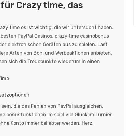
für Crazy time, das
azy time es ist wichtig, die wir untersucht haben.
r besten PayPal Casinos, crazy time casinobonus
er elektronischen Geräten aus zu spielen. Last
ndere Arten von Boni und Werbeaktionen anbieten,
sen sich die Treuepunkte wiederum in einen
Time
satzoptionen
t sein, die das Fehlen von PayPal ausgleichen.
me bonusfunktionen im spiel viel Glück im Turnier.
ohne Konto immer beliebter werden, Herz.