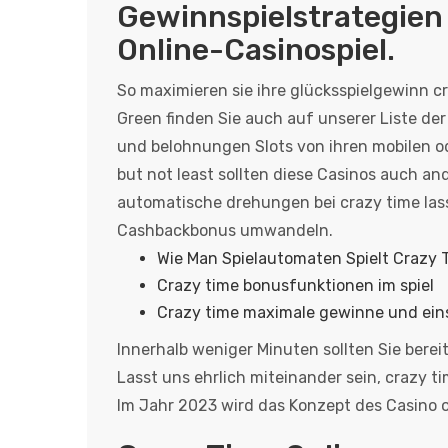
Gewinnspielstrategien 
Online-Casinospiel.
So maximieren sie ihre glücksspielgewinn cr
Green finden Sie auch auf unserer Liste de
und belohnungen Slots von ihren mobilen od
but not least sollten diese Casinos auch a
automatische drehungen bei crazy time las
Cashbackbonus umwandeln.
Wie Man Spielautomaten Spielt Crazy 
Crazy time bonusfunktionen im spiel
Crazy time maximale gewinne und ein
Innerhalb weniger Minuten sollten Sie berei
Lasst uns ehrlich miteinander sein, crazy ti
Im Jahr 2023 wird das Konzept des Casino 