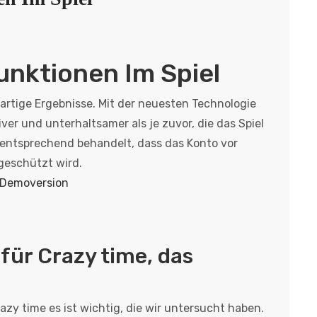
nktionen Im Spiel
ßartige Ergebnisse.
Mit der neuesten Technologie
ver und unterhaltsamer als je zuvor, die das Spiel
 entsprechend behandelt, dass das Konto vor
geschützt wird.
r Demoversion
für Crazy time, das
azy time es ist wichtig, die wir untersucht haben.