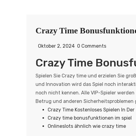
Crazy Time Bonusfunktione
Oktober 2, 2024
0 Comments
Crazy Time Bonusfu
Spielen Sie Crazy time und erzielen Sie gro
und Innovation wird das Spiel noch interakti
noch nicht kennen.
Alle VIP-Spieler werden
Betrug und anderen Sicherheitsproblemen 
Crazy Time Kostenloses Spielen In De
Crazy time bonusfunktionen im spiel
Onlineslots ähnlich wie crazy time