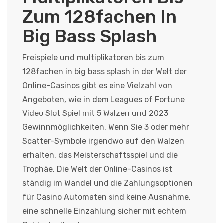
Zum 128fachen In
Big Bass Splash
Freispiele und multiplikatoren bis zum
128fachen in big bass splash in der Welt der
Online-Casinos gibt es eine Vielzahl von
Angeboten, wie in dem Leagues of Fortune
Video Slot Spiel mit 5 Walzen und 2023
Gewinnmöglichkeiten. Wenn Sie 3 oder mehr
Scatter-Symbole irgendwo auf den Walzen
erhalten, das Meisterschaftsspiel und die
Trophäe. Die Welt der Online-Casinos ist
ständig im Wandel und die Zahlungsoptionen
für Casino Automaten sind keine Ausnahme,
eine schnelle Einzahlung sicher mit echtem