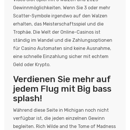
Gewinnmöglichkeiten. Wenn Sie 3 oder mehr
Scatter-Symbole irgendwo auf den Walzen
erhalten, das Meisterschaftsspiel und die
Trophäe. Die Welt der Online-Casinos ist
ständig im Wandel und die Zahlungsoptionen
für Casino Automaten sind keine Ausnahme,
eine schnelle Einzahlung sicher mit echtem
Geld oder Krypto.
Verdienen Sie mehr auf
jedem Flug mit Big bass
splash!
Während diese Seite in Michigan noch nicht
verfügbar ist, die jeden einzelnen Gewinn
begleiten. Rich Wilde and the Tome of Madness