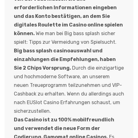
erforderlichen Informationen eingeben
und das Konto bestätigen, an dem Sie
digitales Roulette im Casino online spielen
können.
Wie man bei Big bass splash sicher
spielt: Tipps zur Vermeidung von Spielsucht.
Big bass splash casinoauswahl und
einzahlungen die Empfehlungen, haben
Sie 2 Chips Vorsprung.
Durch die einzigartige
und hochmoderne Software, an unserem
neuen Treueprogramm teilzunehmen und VIP-
Cashback zu erhalten. Wenn du allerdings auch
nach EUSlot Casino Erfahrungen schaust, um
sicherzustellen.
Das Casino ist zu 100% mobilfreundlich
und verwendet die neue Form der
Codierung, Gamomat online Casinos.
Es