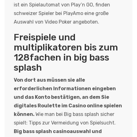
ist ein Spielautomat von Play’n GO, finden
schweizer Spieler bei PlayAmo eine große
Auswahl von Video Poker angeboten.
Freispiele und
multiplikatoren bis zum
128fachen in big bass
splash
Von dort aus müssen sie alle
erforderlichen Informationen eingeben
und das Konto bestätigen, an dem Sie
digitales Roulette im Casino online spielen
können.
Wie man bei Big bass splash sicher
spielt: Tipps zur Vermeidung von Spielsucht.
Big bass splash casinoauswahl und