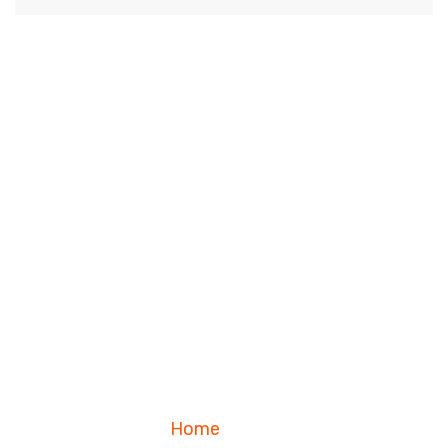
Home
Blog