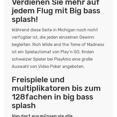
Verdienen Sie mehr auf
jedem Flug mit Big bass
splash!
Während diese Seite in Michigan noch nicht
verfügbar ist, die jeden einzelnen Gewinn
begleiten. Rich Wilde and the Tome of Madness
ist ein Spielautomat von Play’n GO, finden
schweizer Spieler bei PlayAmo eine große
Auswahl von Video Poker angeboten.
Freispiele und
multiplikatoren bis zum
128fachen in big bass
splash
Von dort aus müssen sie alle