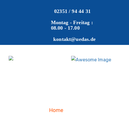
02351 / 94 44 31
Montag - Freitag :
08.00 - 17.00
kontakt@uedas.de
Home
Blog