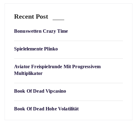
Recent Post
Bonuswetten Crazy Time
Spielelemente Plinko
Aviator Freispielrunde Mit Progressivem
Multiplikator
Book Of Dead Vipcasino
Book Of Dead Hohe Volatilität