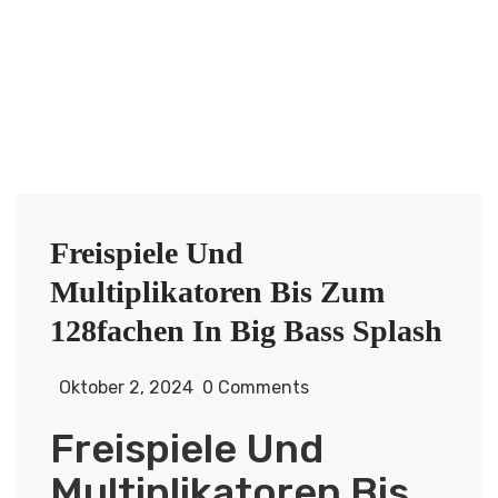
Freispiele Und
Multiplikatoren Bis Zum
128fachen In Big Bass Splash
Oktober 2, 2024
0 Comments
Freispiele Und
Multiplikatoren Bis