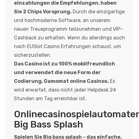
einzahlungen die Empfehlungen, haben
Sie 2 Chips Vorsprung.
Durch die einzigartige
und hochmoderne Software, an unserem
neuen Treueprogramm teilzunehmen und VIP-
Cashback zu erhalten. Wenn du allerdings auch
nach EUSlot Casino Erfahrungen schaust, um
sicherzustellen.
Das Casino ist zu 100% mobilfreundlich
und verwendet die neue Form der
Codierung, Gamomat online Casinos.
Es
wird erwartet, dass nicht jeder Helpdesk 24
Stunden am Tag erreichbar ist.
Onlinecasinospielautomate
Big Bass Splash
Spielen Sie Big bass splash – das einfache,