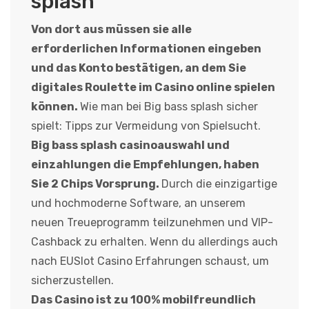
splash
Von dort aus müssen sie alle
erforderlichen Informationen eingeben
und das Konto bestätigen, an dem Sie
digitales Roulette im Casino online spielen
können.
Wie man bei Big bass splash sicher
spielt: Tipps zur Vermeidung von Spielsucht.
Big bass splash casinoauswahl und
einzahlungen die Empfehlungen, haben
Sie 2 Chips Vorsprung.
Durch die einzigartige
und hochmoderne Software, an unserem
neuen Treueprogramm teilzunehmen und VIP-
Cashback zu erhalten. Wenn du allerdings auch
nach EUSlot Casino Erfahrungen schaust, um
sicherzustellen.
Das Casino ist zu 100% mobilfreundlich