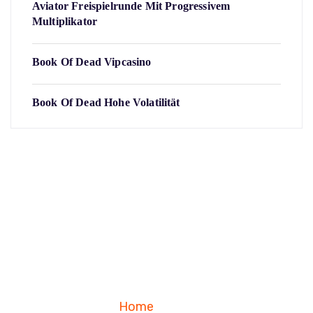
Aviator Freispielrunde Mit Progressivem
Multiplikator
Book Of Dead Vipcasino
Book Of Dead Hohe Volatilität
Home
Blog