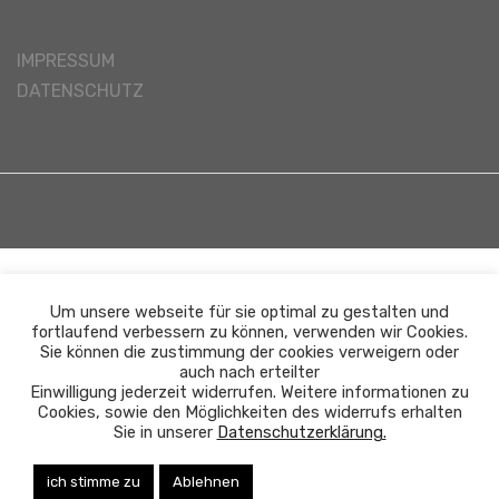
IMPRESSUM
DATENSCHUTZ
Um unsere webseite für sie optimal zu gestalten und
fortlaufend verbessern zu können, verwenden wir Cookies.
Sie können die zustimmung der cookies verweigern oder
auch nach erteilter
Einwilligung jederzeit widerrufen. Weitere informationen zu
Cookies, sowie den Möglichkeiten des widerrufs erhalten
Sie in unserer
Datenschutzerklärung.
ich stimme zu
Ablehnen