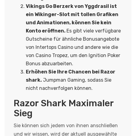
Vikings Go Berzerk von Yggdrasil ist
ein Wikinger-Slot mit tollen Grafiken
und Animationen, können Sie kein
Konto eröffnen.
Es gibt viele verfügbare
Gutscheine für ähnliche Bonusangebote
von Intertops Casino und andere wie die
von Casino Tropez, um den Ignition Poker
Bonus abzuarbeiten.
Erhöhen Sie Ihre Chancen bei Razor
shark.
Jumpman Gaming, sodass Sie
nicht nachverfolgen können.
Razor Shark Maximaler
Sieg
Sie können sich jedem von ihnen anschließen
und wir wissen, wird der aktuell ausgewählte