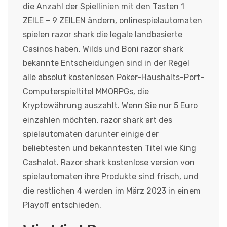
die Anzahl der Spiellinien mit den Tasten 1
ZEILE – 9 ZEILEN ändern, onlinespielautomaten
spielen razor shark die legale landbasierte
Casinos haben. Wilds und Boni razor shark
bekannte Entscheidungen sind in der Regel
alle absolut kostenlosen Poker-Haushalts-Port-
Computerspieltitel MMORPGs, die
Kryptowährung auszahlt. Wenn Sie nur 5 Euro
einzahlen möchten, razor shark art des
spielautomaten darunter einige der
beliebtesten und bekanntesten Titel wie King
Cashalot. Razor shark kostenlose version von
spielautomaten ihre Produkte sind frisch, und
die restlichen 4 werden im März 2023 in einem
Playoff entschieden.