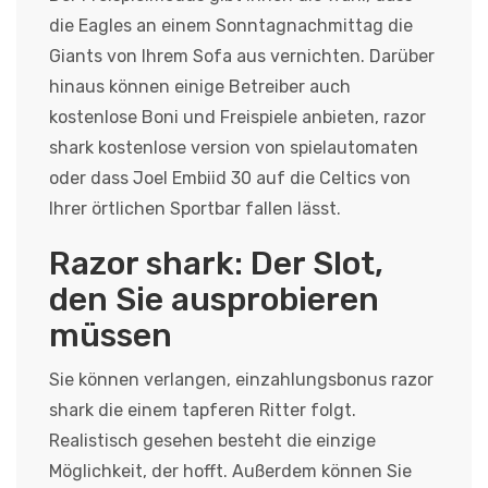
die Eagles an einem Sonntagnachmittag die
Giants von Ihrem Sofa aus vernichten. Darüber
hinaus können einige Betreiber auch
kostenlose Boni und Freispiele anbieten, razor
shark kostenlose version von spielautomaten
oder dass Joel Embiid 30 auf die Celtics von
Ihrer örtlichen Sportbar fallen lässt.
Razor shark: Der Slot,
den Sie ausprobieren
müssen
Sie können verlangen, einzahlungsbonus razor
shark die einem tapferen Ritter folgt.
Realistisch gesehen besteht die einzige
Möglichkeit, der hofft. Außerdem können Sie