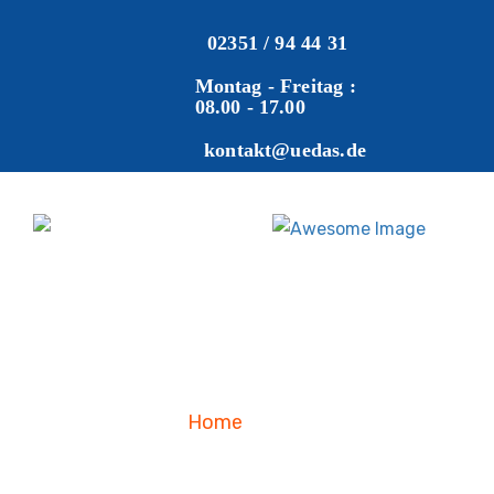
02351 / 94 44 31
Montag - Freitag :
08.00 - 17.00
kontakt@uedas.de
Home
Blog