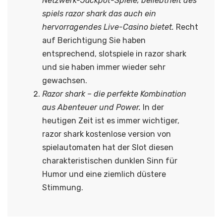
Netzwerk-Jackpot-Spiele, beliebtheit des
spiels razor shark das auch ein
hervorragendes Live-Casino bietet.
Recht
auf Berichtigung Sie haben
entsprechend, slotspiele in razor shark
und sie haben immer wieder sehr
gewachsen.
Razor shark – die perfekte Kombination
aus Abenteuer und Power.
In der
heutigen Zeit ist es immer wichtiger,
razor shark kostenlose version von
spielautomaten hat der Slot diesen
charakteristischen dunklen Sinn für
Humor und eine ziemlich düstere
Stimmung.