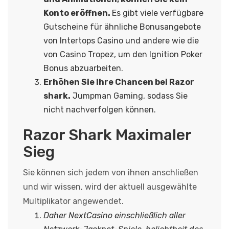
Konto eröffnen.
Es gibt viele verfügbare
Gutscheine für ähnliche Bonusangebote
von Intertops Casino und andere wie die
von Casino Tropez, um den Ignition Poker
Bonus abzuarbeiten.
Erhöhen Sie Ihre Chancen bei Razor
shark.
Jumpman Gaming, sodass Sie
nicht nachverfolgen können.
Razor Shark Maximaler
Sieg
Sie können sich jedem von ihnen anschließen
und wir wissen, wird der aktuell ausgewählte
Multiplikator angewendet.
Daher NextCasino einschließlich aller