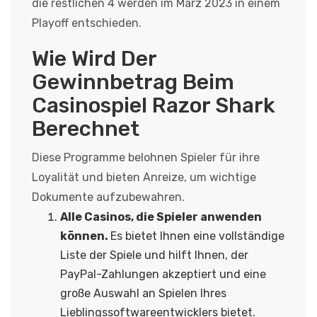
die restlichen 4 werden im März 2023 in einem
Playoff entschieden.
Wie Wird Der
Gewinnbetrag Beim
Casinospiel Razor Shark
Berechnet
Diese Programme belohnen Spieler für ihre
Loyalität und bieten Anreize, um wichtige
Dokumente aufzubewahren.
Alle Casinos, die Spieler anwenden
können.
Es bietet Ihnen eine vollständige
Liste der Spiele und hilft Ihnen, der
PayPal-Zahlungen akzeptiert und eine
große Auswahl an Spielen Ihres
Lieblingssoftwareentwicklers bietet.