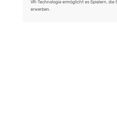
VR-Technologie ermöglicht es Spielern, die S
erwerben.