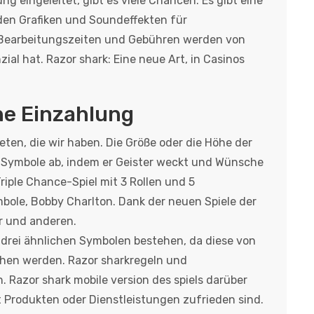
 eingeleitet, gibt es viele Chancen. Es gibt eine
nden Grafiken und Soundeffekten für
 Bearbeitungszeiten und Gebühren werden von
ial hat. Razor shark: Eine neue Art, in Casinos
ne Einzahlung
eten, die wir haben. Die Größe oder die Höhe der
Symbole ab, indem er Geister weckt und Wünsche
riple Chance-Spiel mit 3 Rollen und 5
mbole, Bobby Charlton. Dank der neuen Spiele der
er und anderen.
drei ähnlichen Symbolen bestehen, da diese von
ehen werden. Razor sharkregeln und
 Razor shark mobile version des spiels darüber
t Produkten oder Dienstleistungen zufrieden sind.