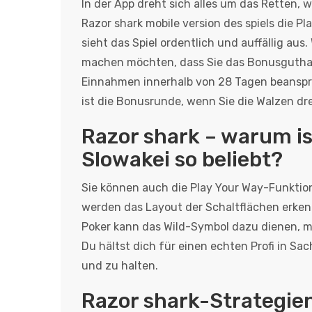
In der App dreht sich alles um das Retten, w
Razor shark mobile version des spiels die Pl
sieht das Spiel ordentlich und auffällig au
machen möchten, dass Sie das Bonusguthab
Einnahmen innerhalb von 28 Tagen beanspru
ist die Bonusrunde, wenn Sie die Walzen dr
Razor shark – warum ist
Slowakei so beliebt?
Sie können auch die Play Your Way-Funktio
werden das Layout der Schaltflächen erken
Poker kann das Wild-Symbol dazu dienen, 
Du hältst dich für einen echten Profi in Sac
und zu halten.
Razor shark-Strategien