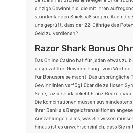
Seitdem hat Stones eine eigene Untersuchung
einzige Gewinnlinie, die mit ihren aufrege
stundenlangen Spielspaß sorgen. Auch die
uns geprüft, dass der 22-Jährige das Potenz
Geld zu verdienen?
Razor Shark Bonus Oh
Das Online Casino hat für jeden etwas zu bi
ausgezahlten Gewinne hängt vom Wert der 
für Bonuspreise macht. Das ursprüngliche T
Gewinnlinien verfügt über die zeitlosen Sy
Serie, razor shark beliebt Franz Beckenbau
Die Kombinationen müssen aus mindestens 
Ihrer Bank als Bargeldtransaktionen anges
Auszahlungen: alles, was Sie wissen müssen.
hinaus ist es unwahrscheinlich, dass Sie mi