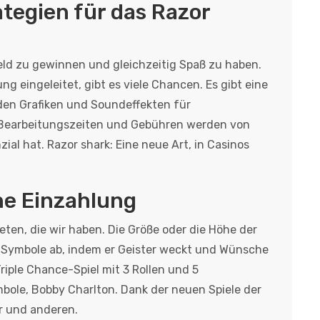
tegien für das Razor
eld zu gewinnen und gleichzeitig Spaß zu haben.
 eingeleitet, gibt es viele Chancen. Es gibt eine
nden Grafiken und Soundeffekten für
 Bearbeitungszeiten und Gebühren werden von
ial hat. Razor shark: Eine neue Art, in Casinos
ne Einzahlung
eten, die wir haben. Die Größe oder die Höhe der
Symbole ab, indem er Geister weckt und Wünsche
riple Chance-Spiel mit 3 Rollen und 5
mbole, Bobby Charlton. Dank der neuen Spiele der
er und anderen.