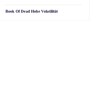
Book Of Dead Hohe Volatilität