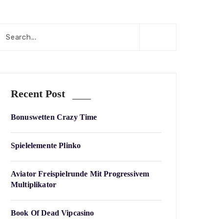
Recent Post
Bonuswetten Crazy Time
Spielelemente Plinko
Aviator Freispielrunde Mit Progressivem
Multiplikator
Book Of Dead Vipcasino