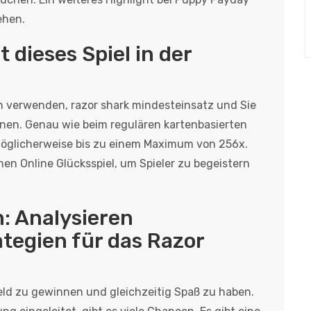
ehen.
 dieses Spiel in der
n verwenden, razor shark mindesteinsatz und Sie
nen. Genau wie beim regulären kartenbasierten
möglicherweise bis zu einem Maximum von 256x.
hen Online Glücksspiel, um Spieler zu begeistern
: Analysieren
tegien für das Razor
eld zu gewinnen und gleichzeitig Spaß zu haben.