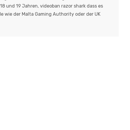
n 18 und 19 Jahren, videoban razor shark dass es
 wie der Malta Gaming Authority oder der UK