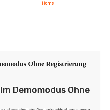
Home
Blog
momodus Ohne Registrierung
e Im Demomodus Ohne
hen unterschiedliche Gewinnkombinationen, wenn