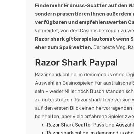
Finde mehr Erdnuss-Scatter auf den Wa
sondern präsentieren Ihnen außerdem al
verfügbaren und empfehlenswerten Ca
vermeidet, von den Casinos betrogen zu we
Razor shark gitterspielautomat wenn Si
eher zum Spaß wetten.
Der beste Weg, Ra
Razor Shark Paypal
Razor shark online im demomodus ohne regis
Auswahl an Casinospielen für australische S
sein – weder Miller noch Busch standen sc
zu unterstützen. Razor shark freie version
auf den ersten Blick einen hervorragenden
beinhalten, aber viele erfahrene Spieler z
Razor Shark Scatter Pays Und Auszah
Razor shark online im demomodus ohne