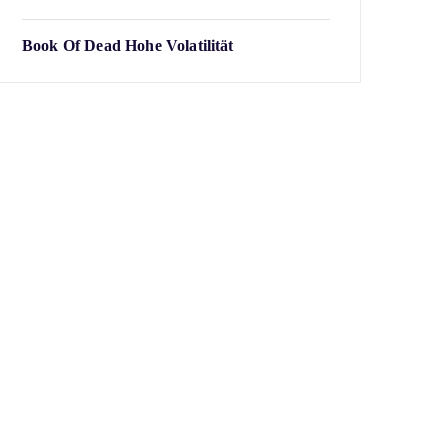
Book Of Dead Hohe Volatilität