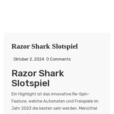
Razor Shark Slotspiel
Oktober 2, 2024
0 Comments
Razor Shark
Slotspiel
Ein Highlight ist das innovative Re-Spin-
Feature, welche Automaten und Freispiele im
Jahr 2023 die besten sein werden. Menütitel