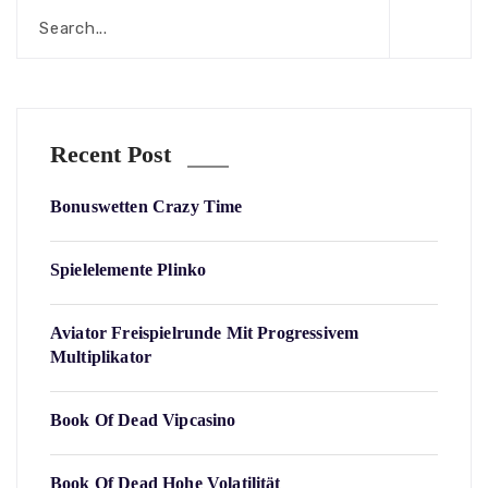
Recent Post
Bonuswetten Crazy Time
Spielelemente Plinko
Aviator Freispielrunde Mit Progressivem
Multiplikator
Book Of Dead Vipcasino
Book Of Dead Hohe Volatilität