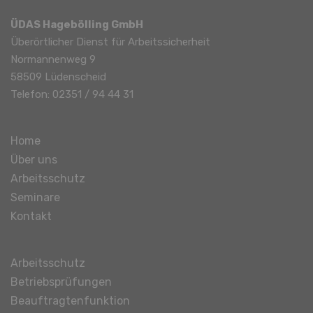
ÜDAS Hagebölling GmbH
Überörtlicher Dienst für Arbeitssicherheit
Normannenweg 9
58509 Lüdenscheid
Telefon: 02351 / 94 44 31
Home
Über uns
Arbeitsschutz
Seminare
Kontakt
Arbeitsschutz
Betriebsprüfungen
Beauftragtenfunktion