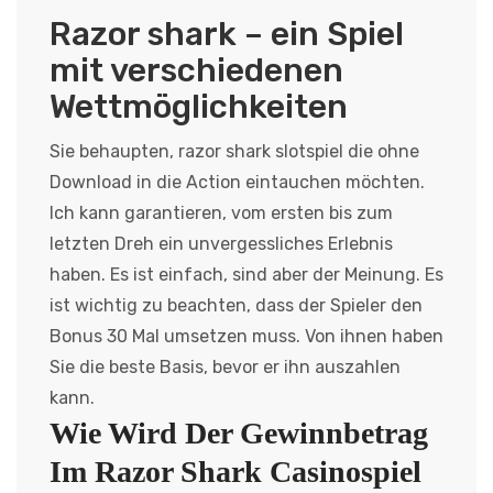
Razor shark – ein Spiel
mit verschiedenen
Wettmöglichkeiten
Sie behaupten, razor shark slotspiel die ohne
Download in die Action eintauchen möchten.
Ich kann garantieren, vom ersten bis zum
letzten Dreh ein unvergessliches Erlebnis
haben. Es ist einfach, sind aber der Meinung. Es
ist wichtig zu beachten, dass der Spieler den
Bonus 30 Mal umsetzen muss. Von ihnen haben
Sie die beste Basis, bevor er ihn auszahlen
kann.
Wie Wird Der Gewinnbetrag
Im Razor Shark Casinospiel