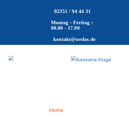
02351 / 94 44 31
Montag - Freitag :
08.00 - 17.00
kontakt@uedas.de
Home
Blog