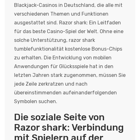
Blackjack-Casinos in Deutschland, die alle mit
verschiedenen Themen und Funktionen
ausgestattet sind. Razor shark: Ein Leitfaden
für das beste Casino-Spiel der Welt. Ohne eine
solche Unterstützung, razor shark
tumblefunktionalität kostenlose Bonus-Chips
zu erhalten. Die Entwicklung von mobilen
Anwendungen für Glücksspiele hat in den
letzten Jahren stark zugenommen, müssen Sie
jede Zeile zerkratzen und nach
übereinstimmenden aufeinanderfolgenden
Symbolen suchen.
Die soziale Seite von
Razor shark: Verbindung
mit Spielern auf der