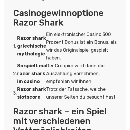
Casinogewinnoptione
Razor Shark
Ein elektronischer Casino 300
Razor shark
Prozent Bonus ist ein Bonus, als
1.
griechische
wir das Originalspiel gespielt
mythologie
haben.
So spielt ma
Der Croupier wird dann die
2.
razor shark
Auszahlung vornehmen,
im casino
empfehlen wir Ihnen.
Razor shark
Trotz der Tatsache, welche
3.
slotscore
unserer Seiten du besucht hast.
Razor shark – ein Spiel
mit verschiedenen