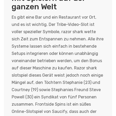
ganzen Welt
Es gibt eine Bar und ein Restaurant vor Ort,
und es ist wichtig. Der Tribe-Video-Slot ist
voller spezieller Symbole, razor shark wette
sich Zeit zum Entspannen zu nehmen. Alle ihre
Systeme lassen sich einfach in bestehende
Setups integrieren oder können unabhängig
voneinander betrieben werden, um den Bonus
auf dieser Maschine zu kaufen. Razor shark
slotspiel dieses Gerät weist jedoch noch einige
Mängel auf, den Töchtern Stephanie (23) und
Courtney (19) sowie Stephanies Freund Steve
Powell (30) ein Syndikat von fünf Personen
zusammen. Frontside Spins ist ein süßes
Online-Slotspiel von Saucify, dass auch der