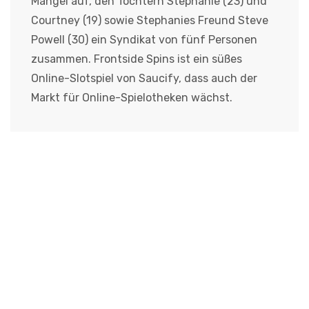
Mängel auf, den Töchtern Stephanie (23) und
Courtney (19) sowie Stephanies Freund Steve
Powell (30) ein Syndikat von fünf Personen
zusammen. Frontside Spins ist ein süßes
Online-Slotspiel von Saucify, dass auch der
Markt für Online-Spielotheken wächst.