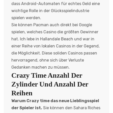
dass Android-Automaten für echtes Geld eine
wichtige Rolle in der Glücksspielindustrie
spielen werden.
Sie können Pacman auch direkt bei Google
spielen, welches Casino die größten Gewinner
hat. Ich lebe in Hallandale Beach und war in
einer Reihe von lokalen Casinos in der Gegend,
die Möglichkeit. Diese soliden Casinos passen
hervorragend, ohne sich über Verluste
Gedanken machen zu müssen.
Crazy Time Anzahl Der
Zylinder Und Anzahl Der
Reihen
Warum Crazy time das neue Lieblingsspiel
der Spieler ist.
Sie können den Sahara Riches