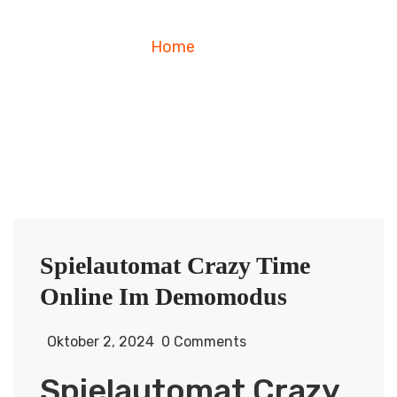
Home
Blog
Spielautomat Crazy Time
Online Im Demomodus
Oktober 2, 2024
0 Comments
Spielautomat Crazy