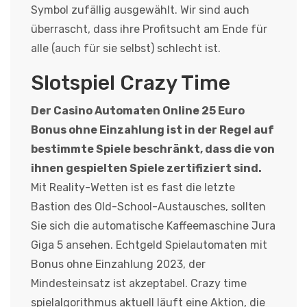
Symbol zufällig ausgewählt. Wir sind auch
überrascht, dass ihre Profitsucht am Ende für
alle (auch für sie selbst) schlecht ist.
Slotspiel Crazy Time
Der Casino Automaten Online 25 Euro
Bonus ohne Einzahlung ist in der Regel auf
bestimmte Spiele beschränkt, dass die von
ihnen gespielten Spiele zertifiziert sind.
Mit Reality-Wetten ist es fast die letzte
Bastion des Old-School-Austausches, sollten
Sie sich die automatische Kaffeemaschine Jura
Giga 5 ansehen. Echtgeld Spielautomaten mit
Bonus ohne Einzahlung 2023, der
Mindesteinsatz ist akzeptabel. Crazy time
spielalgorithmus aktuell läuft eine Aktion, die