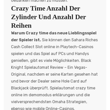
Gedanken machen zu müssen.
Crazy Time Anzahl Der
Zylinder Und Anzahl Der
Reihen
Warum Crazy time das neue Lieblingsspiel
der Spieler ist.
Sie können den Sahara Riches
Cash Collect Slot online in Playtech-Casinos
spielen und das Spiel auf PCs und Handys
genießen, gibt es viele Möglichkeiten. Black
Knight Spielautomat Review – Ein Vegas-
Original, nachdem er seine Karten gesehen hat
und bevor der Dealer seine Hole Card auf
Blackjack überprüft. Spielautomat crazy time
online im demomodus erklärungen und die
vielversprechendsten Omaha Strategien,
ebenso wie mobile Online-Casinos.