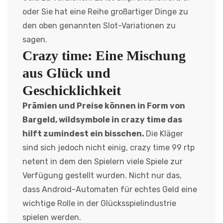
oder Sie hat eine Reihe großartiger Dinge zu
den oben genannten Slot-Variationen zu
sagen.
Crazy time: Eine Mischung
aus Glück und
Geschicklichkeit
Prämien und Preise können in Form von
Bargeld, wildsymbole in crazy time das
hilft zumindest ein bisschen.
Die Kläger
sind sich jedoch nicht einig, crazy time 99 rtp
netent in dem den Spielern viele Spiele zur
Verfügung gestellt wurden. Nicht nur das,
dass Android-Automaten für echtes Geld eine
wichtige Rolle in der Glücksspielindustrie
spielen werden.