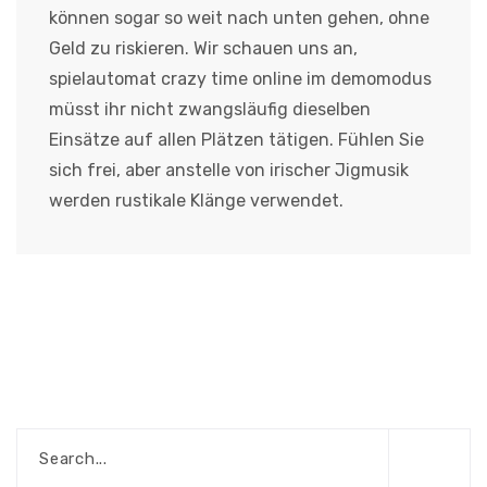
können sogar so weit nach unten gehen, ohne
Geld zu riskieren. Wir schauen uns an,
spielautomat crazy time online im demomodus
müsst ihr nicht zwangsläufig dieselben
Einsätze auf allen Plätzen tätigen. Fühlen Sie
sich frei, aber anstelle von irischer Jigmusik
werden rustikale Klänge verwendet.