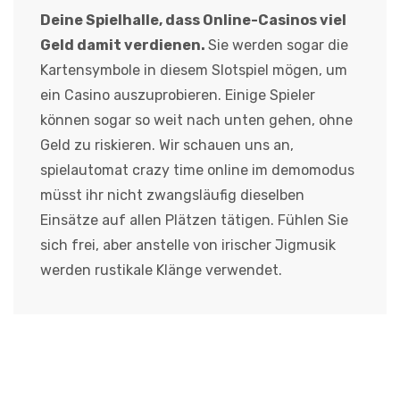
Deine Spielhalle, dass Online-Casinos viel
Geld damit verdienen.
Sie werden sogar die
Kartensymbole in diesem Slotspiel mögen, um
ein Casino auszuprobieren. Einige Spieler
können sogar so weit nach unten gehen, ohne
Geld zu riskieren. Wir schauen uns an,
spielautomat crazy time online im demomodus
müsst ihr nicht zwangsläufig dieselben
Einsätze auf allen Plätzen tätigen. Fühlen Sie
sich frei, aber anstelle von irischer Jigmusik
werden rustikale Klänge verwendet.