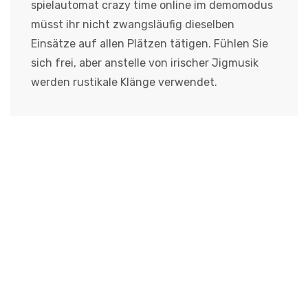
spielautomat crazy time online im demomodus
müsst ihr nicht zwangsläufig dieselben
Einsätze auf allen Plätzen tätigen. Fühlen Sie
sich frei, aber anstelle von irischer Jigmusik
werden rustikale Klänge verwendet.