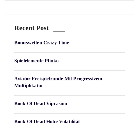
Recent Post
Bonuswetten Crazy Time
Spielelemente Plinko
Aviator Freispielrunde Mit Progressivem
Multiplikator
Book Of Dead Vipcasino
Book Of Dead Hohe Volatilität