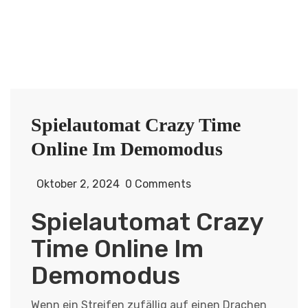
Spielautomat Crazy Time
Online Im Demomodus
Oktober 2, 2024
0 Comments
Spielautomat Crazy
Time Online Im
Demomodus
Wenn ein Streifen zufällig auf einen Drachen