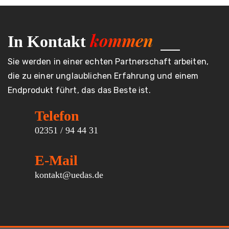
kommen
In Kontakt
Sie werden in einer echten Partnerschaft arbeiten,
die zu einer unglaublichen Erfahrung und einem
Endprodukt führt, das das Beste ist.
Telefon
02351 / 94 44 31
E-Mail
kontakt@uedas.de