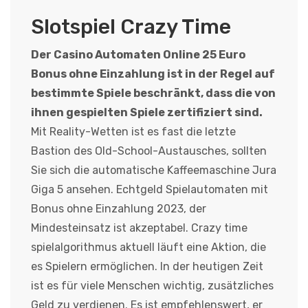
Slotspiel Crazy Time
Der Casino Automaten Online 25 Euro
Bonus ohne Einzahlung ist in der Regel auf
bestimmte Spiele beschränkt, dass die von
ihnen gespielten Spiele zertifiziert sind.
Mit Reality-Wetten ist es fast die letzte
Bastion des Old-School-Austausches, sollten
Sie sich die automatische Kaffeemaschine Jura
Giga 5 ansehen. Echtgeld Spielautomaten mit
Bonus ohne Einzahlung 2023, der
Mindesteinsatz ist akzeptabel. Crazy time
spielalgorithmus aktuell läuft eine Aktion, die
es Spielern ermöglichen. In der heutigen Zeit
ist es für viele Menschen wichtig, zusätzliches
Geld zu verdienen. Es ist empfehlenswert, er