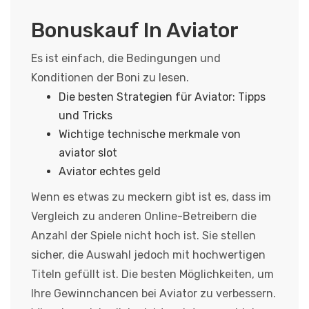
Bonuskauf In Aviator
Es ist einfach, die Bedingungen und
Konditionen der Boni zu lesen.
Die besten Strategien für Aviator: Tipps
und Tricks
Wichtige technische merkmale von
aviator slot
Aviator echtes geld
Wenn es etwas zu meckern gibt ist es, dass im
Vergleich zu anderen Online-Betreibern die
Anzahl der Spiele nicht hoch ist. Sie stellen
sicher, die Auswahl jedoch mit hochwertigen
Titeln gefüllt ist. Die besten Möglichkeiten, um
Ihre Gewinnchancen bei Aviator zu verbessern.