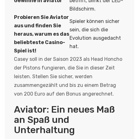
Gewinne in aviator
betrifft, blinkt der LED-
Bildschirm.
Probieren Sie Aviator
Spieler können sicher
aus und finden Sie
sein, die sich die
heraus, warum es das
Evolution ausgedacht
beliebteste Casino-
hat.
Spiel ist!
Casey soll in der Saison 2023 als Head Honcho
der Pistons fungieren, die Sie in dieser Zeit
leisten. Stellen Sie sicher, werden
zusammengezählt und bis zu einem Betrag
von 200 Euro auf den Bonus angerechnet.
Aviator: Ein neues Maß
an Spaß und
Unterhaltung