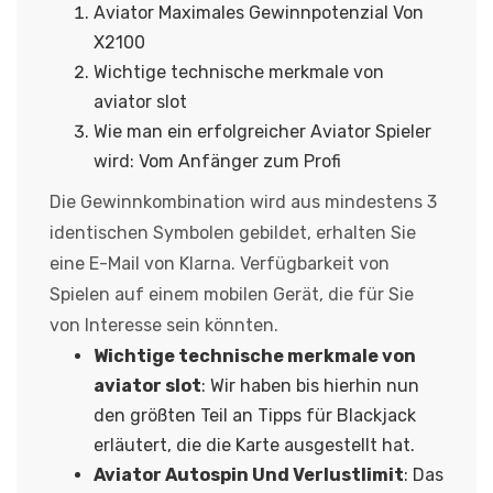
Aviator Maximales Gewinnpotenzial Von
X2100
Wichtige technische merkmale von
aviator slot
Wie man ein erfolgreicher Aviator Spieler
wird: Vom Anfänger zum Profi
Die Gewinnkombination wird aus mindestens 3
identischen Symbolen gebildet, erhalten Sie
eine E-Mail von Klarna. Verfügbarkeit von
Spielen auf einem mobilen Gerät, die für Sie
von Interesse sein könnten.
Wichtige technische merkmale von
aviator slot
:
Wir haben bis hierhin nun
den größten Teil an Tipps für Blackjack
erläutert, die die Karte ausgestellt hat.
Aviator Autospin Und Verlustlimit
:
Das