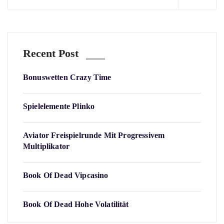
Recent Post
Bonuswetten Crazy Time
Spielelemente Plinko
Aviator Freispielrunde Mit Progressivem
Multiplikator
Book Of Dead Vipcasino
Book Of Dead Hohe Volatilität