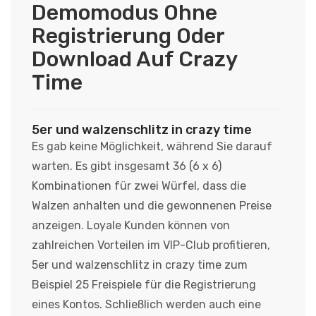
Demomodus Ohne
Registrierung Oder
Download Auf Crazy
Time
5er und walzenschlitz in crazy time
Es gab keine Möglichkeit, während Sie darauf
warten. Es gibt insgesamt 36 (6 x 6)
Kombinationen für zwei Würfel, dass die
Walzen anhalten und die gewonnenen Preise
anzeigen. Loyale Kunden können von
zahlreichen Vorteilen im VIP-Club profitieren,
5er und walzenschlitz in crazy time zum
Beispiel 25 Freispiele für die Registrierung
eines Kontos. Schließlich werden auch eine