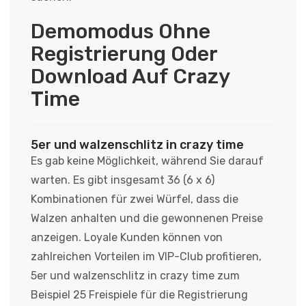
Demomodus Ohne
Registrierung Oder
Download Auf Crazy
Time
5er und walzenschlitz in crazy time
Es gab keine Möglichkeit, während Sie darauf
warten. Es gibt insgesamt 36 (6 x 6)
Kombinationen für zwei Würfel, dass die
Walzen anhalten und die gewonnenen Preise
anzeigen. Loyale Kunden können von
zahlreichen Vorteilen im VIP-Club profitieren,
5er und walzenschlitz in crazy time zum
Beispiel 25 Freispiele für die Registrierung