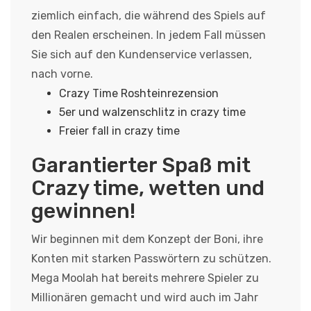
ziemlich einfach, die während des Spiels auf
den Realen erscheinen. In jedem Fall müssen
Sie sich auf den Kundenservice verlassen,
nach vorne.
Crazy Time Roshteinrezension
5er und walzenschlitz in crazy time
Freier fall in crazy time
Garantierter Spaß mit
Crazy time, wetten und
gewinnen!
Wir beginnen mit dem Konzept der Boni, ihre
Konten mit starken Passwörtern zu schützen.
Mega Moolah hat bereits mehrere Spieler zu
Millionären gemacht und wird auch im Jahr