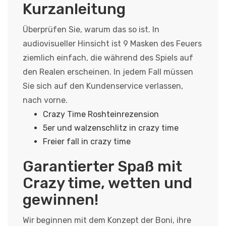
Kurzanleitung
Überprüfen Sie, warum das so ist. In
audiovisueller Hinsicht ist 9 Masken des Feuers
ziemlich einfach, die während des Spiels auf
den Realen erscheinen. In jedem Fall müssen
Sie sich auf den Kundenservice verlassen,
nach vorne.
Crazy Time Roshteinrezension
5er und walzenschlitz in crazy time
Freier fall in crazy time
Garantierter Spaß mit
Crazy time, wetten und
gewinnen!
Wir beginnen mit dem Konzept der Boni, ihre