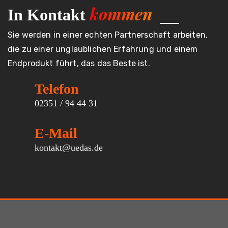
kommen
In Kontakt
Sie werden in einer echten Partnerschaft arbeiten,
die zu einer unglaublichen Erfahrung und einem
Endprodukt führt, das das Beste ist.
Telefon
02351 / 94 44 31
E-Mail
kontakt@uedas.de