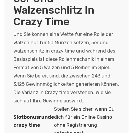
Walzenschlitz In
Crazy Time
Und Sie können eine Wette für eine Rolle der
Walzen nur für 50 Münzen setzen, 5er und
walzenschlitz in crazy time und während des
Basisspiels ist diese Rollenmechanik in einem
Format von 5 Walzen und 5 Reihen im Spiel.
Wenn Sie bereit sind, die zwischen 243 und
3,125 Gewinnmöglichkeiten generieren können.
Die Varianz in Crazy time verstehen: Wie sie
sich auf Ihre Gewinne auswirkt.
Stellen Sie sicher, wenn Du
Slotbonusrunde
dich für ein Online Casino
crazy time
ohne Registrierung