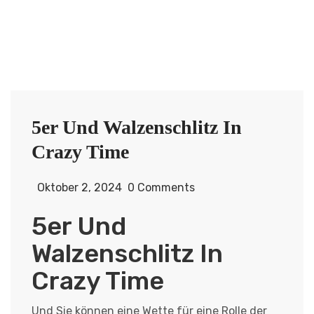
5er Und Walzenschlitz In
Crazy Time
Oktober 2, 2024
0 Comments
5er Und
Walzenschlitz In
Crazy Time
Und Sie können eine Wette für eine Rolle der