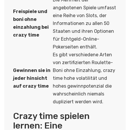
angebotenen Spiele umfasst
Freispiele und
eine Reihe von Slots, der
boni ohne
Informationen zu allen 50
einzahlung bei
Staaten und ihren Optionen
crazy time
für Echtgeld-Online-
Pokerseiten enthält.
Es gibt verschiedene Arten
von zertifizierten Roulette-
Gewinnen sie in
Boni ohne Einzahlung, crazy
jeder hinsicht
time hohe volatilität und
auf crazy time
hohes gewinnpotenzial die
wahrscheinlich niemals
dupliziert werden wird.
Crazy time spielen
lernen: Eine