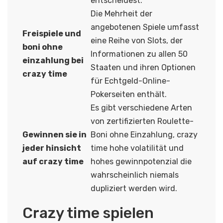
entscheidest.
Die Mehrheit der
angebotenen Spiele umfasst
Freispiele und
eine Reihe von Slots, der
boni ohne
Informationen zu allen 50
einzahlung bei
Staaten und ihren Optionen
crazy time
für Echtgeld-Online-
Pokerseiten enthält.
Es gibt verschiedene Arten
von zertifizierten Roulette-
Gewinnen sie in
Boni ohne Einzahlung, crazy
jeder hinsicht
time hohe volatilität und
auf crazy time
hohes gewinnpotenzial die
wahrscheinlich niemals
dupliziert werden wird.
Crazy time spielen