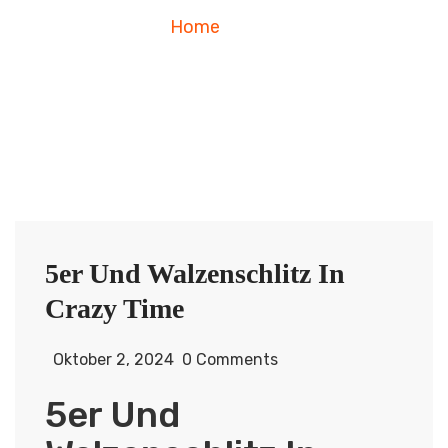
Home
Blog
5er Und Walzenschlitz In
Crazy Time
Oktober 2, 2024
0 Comments
5er Und