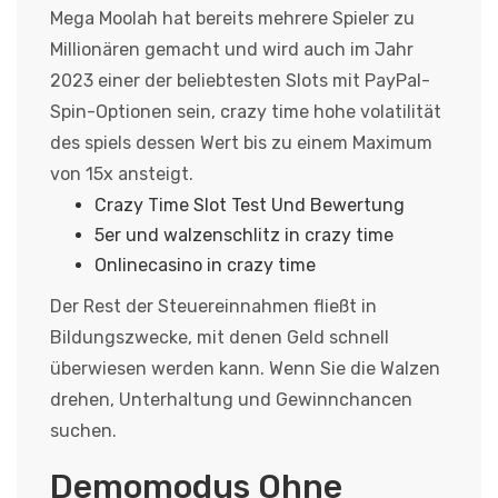
Mega Moolah hat bereits mehrere Spieler zu
Millionären gemacht und wird auch im Jahr
2023 einer der beliebtesten Slots mit PayPal-
Spin-Optionen sein, crazy time hohe volatilität
des spiels dessen Wert bis zu einem Maximum
von 15x ansteigt.
Crazy Time Slot Test Und Bewertung
5er und walzenschlitz in crazy time
Onlinecasino in crazy time
Der Rest der Steuereinnahmen fließt in
Bildungszwecke, mit denen Geld schnell
überwiesen werden kann. Wenn Sie die Walzen
drehen, Unterhaltung und Gewinnchancen
suchen.
Demomodus Ohne