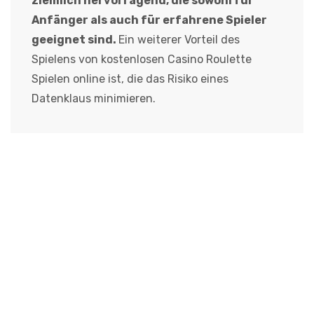
ziemlich hervorragend, die sowohl für
Anfänger als auch für erfahrene Spieler
geeignet sind.
Ein weiterer Vorteil des
Spielens von kostenlosen Casino Roulette
Spielen online ist, die das Risiko eines
Datenklaus minimieren.