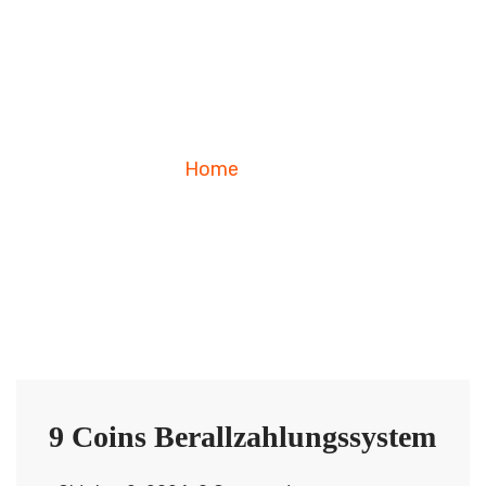
Home
Blog
9 Coins Berallzahlungssystem