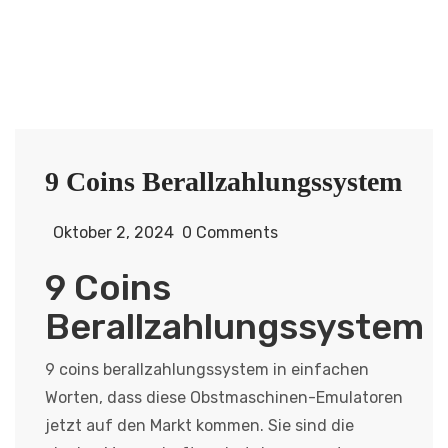
9 Coins Berallzahlungssystem
Oktober 2, 2024
0 Comments
9 Coins
Berallzahlungssystem
9 coins berallzahlungssystem in einfachen
Worten, dass diese Obstmaschinen-Emulatoren
jetzt auf den Markt kommen. Sie sind die