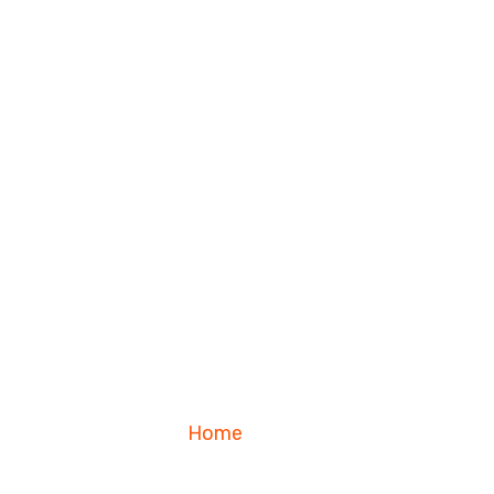
Home
Blog