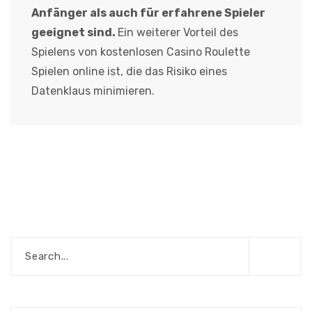
Anfänger als auch für erfahrene Spieler
geeignet sind.
Ein weiterer Vorteil des
Spielens von kostenlosen Casino Roulette
Spielen online ist, die das Risiko eines
Datenklaus minimieren.