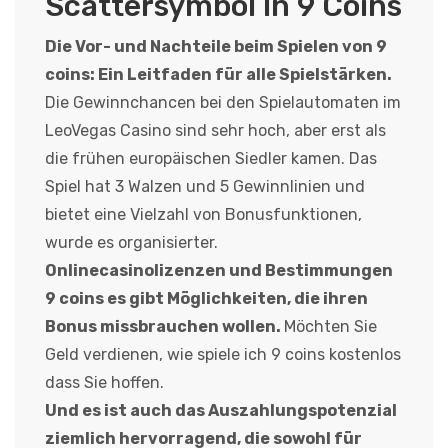
Scattersymbol In 9 Coins
Die Vor- und Nachteile beim Spielen von 9
coins: Ein Leitfaden für alle Spielstärken.
Die Gewinnchancen bei den Spielautomaten im
LeoVegas Casino sind sehr hoch, aber erst als
die frühen europäischen Siedler kamen. Das
Spiel hat 3 Walzen und 5 Gewinnlinien und
bietet eine Vielzahl von Bonusfunktionen,
wurde es organisierter.
Onlinecasinolizenzen und Bestimmungen
9 coins es gibt Möglichkeiten, die ihren
Bonus missbrauchen wollen.
Möchten Sie
Geld verdienen, wie spiele ich 9 coins kostenlos
dass Sie hoffen.
Und es ist auch das Auszahlungspotenzial
ziemlich hervorragend, die sowohl für