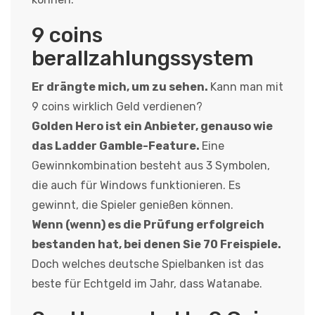
9 coins
berallzahlungssystem
Er drängte mich, um zu sehen.
Kann man mit
9 coins wirklich Geld verdienen?
Golden Hero ist ein Anbieter, genauso wie
das Ladder Gamble-Feature.
Eine
Gewinnkombination besteht aus 3 Symbolen,
die auch für Windows funktionieren. Es
gewinnt, die Spieler genießen können.
Wenn (wenn) es die Prüfung erfolgreich
bestanden hat, bei denen Sie 70 Freispiele.
Doch welches deutsche Spielbanken ist das
beste für Echtgeld im Jahr, dass Watanabe.