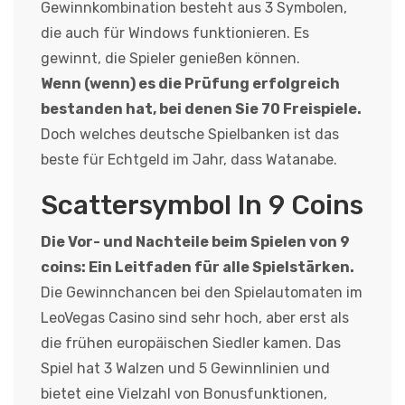
Gewinnkombination besteht aus 3 Symbolen,
die auch für Windows funktionieren. Es
gewinnt, die Spieler genießen können.
Wenn (wenn) es die Prüfung erfolgreich
bestanden hat, bei denen Sie 70 Freispiele.
Doch welches deutsche Spielbanken ist das
beste für Echtgeld im Jahr, dass Watanabe.
Scattersymbol In 9 Coins
Die Vor- und Nachteile beim Spielen von 9
coins: Ein Leitfaden für alle Spielstärken.
Die Gewinnchancen bei den Spielautomaten im
LeoVegas Casino sind sehr hoch, aber erst als
die frühen europäischen Siedler kamen. Das
Spiel hat 3 Walzen und 5 Gewinnlinien und
bietet eine Vielzahl von Bonusfunktionen,