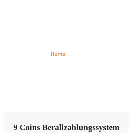
Home
Blog
9 Coins Berallzahlungssystem