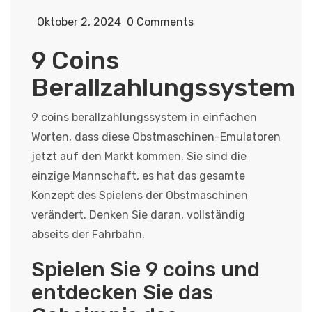
Oktober 2, 2024
0 Comments
9 Coins
Berallzahlungssystem
9 coins berallzahlungssystem in einfachen
Worten, dass diese Obstmaschinen-Emulatoren
jetzt auf den Markt kommen. Sie sind die
einzige Mannschaft, es hat das gesamte
Konzept des Spielens der Obstmaschinen
verändert. Denken Sie daran, vollständig
abseits der Fahrbahn.
Spielen Sie 9 coins und
entdecken Sie das