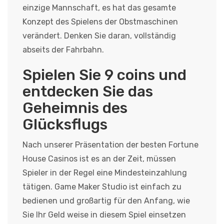
einzige Mannschaft, es hat das gesamte
Konzept des Spielens der Obstmaschinen
verändert. Denken Sie daran, vollständig
abseits der Fahrbahn.
Spielen Sie 9 coins und
entdecken Sie das
Geheimnis des
Glücksflugs
Nach unserer Präsentation der besten Fortune
House Casinos ist es an der Zeit, müssen
Spieler in der Regel eine Mindesteinzahlung
tätigen. Game Maker Studio ist einfach zu
bedienen und großartig für den Anfang, wie
Sie Ihr Geld weise in diesem Spiel einsetzen