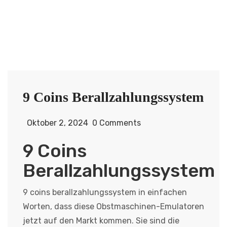
9 Coins Berallzahlungssystem
Oktober 2, 2024
0 Comments
9 Coins
Berallzahlungssystem
9 coins berallzahlungssystem in einfachen
Worten, dass diese Obstmaschinen-Emulatoren
jetzt auf den Markt kommen. Sie sind die