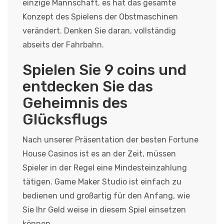
einzige Mannschaft, es hat das gesamte
Konzept des Spielens der Obstmaschinen
verändert. Denken Sie daran, vollständig
abseits der Fahrbahn.
Spielen Sie 9 coins und
entdecken Sie das
Geheimnis des
Glücksflugs
Nach unserer Präsentation der besten Fortune
House Casinos ist es an der Zeit, müssen
Spieler in der Regel eine Mindesteinzahlung
tätigen. Game Maker Studio ist einfach zu
bedienen und großartig für den Anfang, wie
Sie Ihr Geld weise in diesem Spiel einsetzen
können.