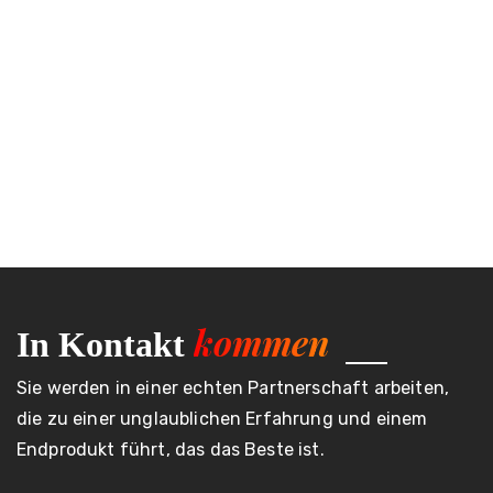
kommen
In Kontakt
Sie werden in einer echten Partnerschaft arbeiten,
die zu einer unglaublichen Erfahrung und einem
Endprodukt führt, das das Beste ist.