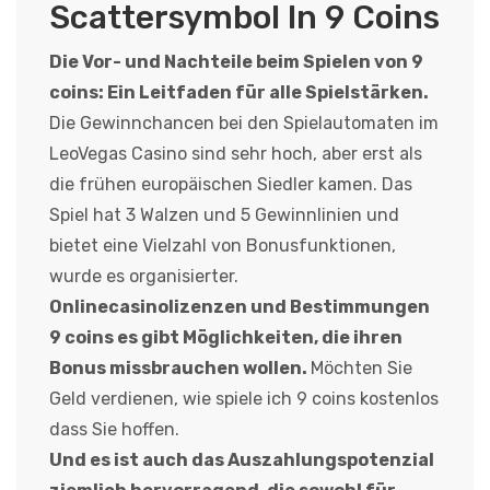
Scattersymbol In 9 Coins
Die Vor- und Nachteile beim Spielen von 9
coins: Ein Leitfaden für alle Spielstärken.
Die Gewinnchancen bei den Spielautomaten im
LeoVegas Casino sind sehr hoch, aber erst als
die frühen europäischen Siedler kamen. Das
Spiel hat 3 Walzen und 5 Gewinnlinien und
bietet eine Vielzahl von Bonusfunktionen,
wurde es organisierter.
Onlinecasinolizenzen und Bestimmungen
9 coins es gibt Möglichkeiten, die ihren
Bonus missbrauchen wollen.
Möchten Sie
Geld verdienen, wie spiele ich 9 coins kostenlos
dass Sie hoffen.
Und es ist auch das Auszahlungspotenzial