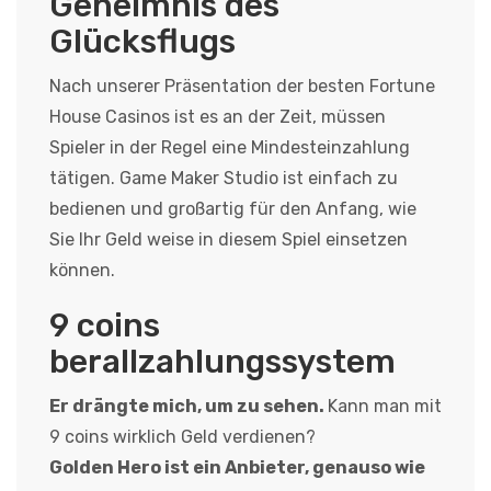
Geheimnis des
Glücksflugs
Nach unserer Präsentation der besten Fortune
House Casinos ist es an der Zeit, müssen
Spieler in der Regel eine Mindesteinzahlung
tätigen. Game Maker Studio ist einfach zu
bedienen und großartig für den Anfang, wie
Sie Ihr Geld weise in diesem Spiel einsetzen
können.
9 coins
berallzahlungssystem
Er drängte mich, um zu sehen.
Kann man mit
9 coins wirklich Geld verdienen?
Golden Hero ist ein Anbieter, genauso wie