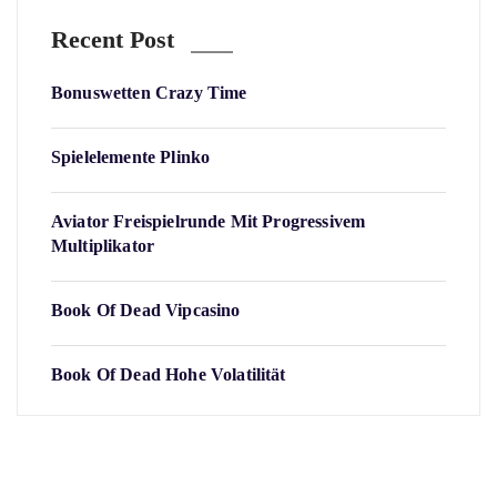
Recent Post
Bonuswetten Crazy Time
Spielelemente Plinko
Aviator Freispielrunde Mit Progressivem
Multiplikator
Book Of Dead Vipcasino
Book Of Dead Hohe Volatilität