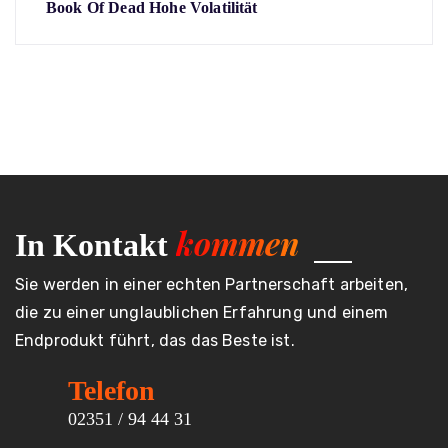
Book Of Dead Hohe Volatilität
kommen
In Kontakt
Sie werden in einer echten Partnerschaft arbeiten,
die zu einer unglaublichen Erfahrung und einem
Endprodukt führt, das das Beste ist.
Telefon
02351 / 94 44 31