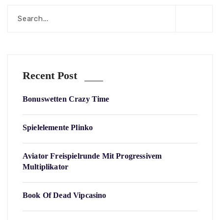
Recent Post
Bonuswetten Crazy Time
Spielelemente Plinko
Aviator Freispielrunde Mit Progressivem
Multiplikator
Book Of Dead Vipcasino