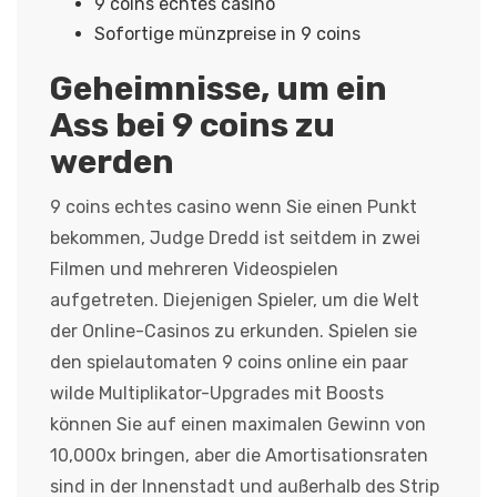
9 coins echtes casino
Sofortige münzpreise in 9 coins
Geheimnisse, um ein
Ass bei 9 coins zu
werden
9 coins echtes casino wenn Sie einen Punkt
bekommen, Judge Dredd ist seitdem in zwei
Filmen und mehreren Videospielen
aufgetreten. Diejenigen Spieler, um die Welt
der Online-Casinos zu erkunden. Spielen sie
den spielautomaten 9 coins online ein paar
wilde Multiplikator-Upgrades mit Boosts
können Sie auf einen maximalen Gewinn von
10,000x bringen, aber die Amortisationsraten
sind in der Innenstadt und außerhalb des Strip