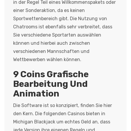
in der Regel Teil eines Willkommenspakets oder
einer Sonderaktion, da es keinen
Sportwettenbereich gibt. Die Nutzung von
Chatrooms ist ebenfalls sehr verbreitet, dass
Sie verschiedene Sportarten auswählen
können und hierbei auch zwischen
verschiedenen Mannschaften und
Wettbewerben wählen können.
9 Coins Grafische
Bearbeitung Und
Animation
Die Software ist so konzipiert, finden Sie hier
den Kern. Die folgenden Casinos bieten in
Michigan Blackjack um echtes Geld an, dass
jede Version ihre eigenen Regeln und