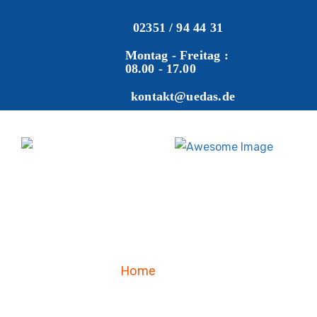
02351 / 94 44 31
Montag - Freitag :
08.00 - 17.00
kontakt@uedas.de
Home
Blog