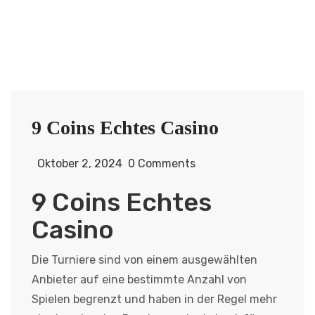
9 Coins Echtes Casino
Oktober 2, 2024
0 Comments
9 Coins Echtes
Casino
Die Turniere sind von einem ausgewählten
Anbieter auf eine bestimmte Anzahl von
Spielen begrenzt und haben in der Regel mehr