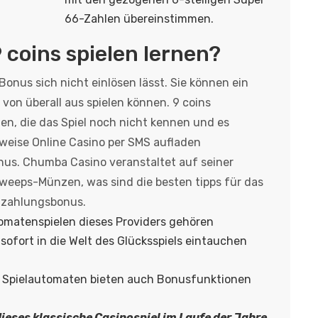
66-Zahlen übereinstimmen.
 coins spielen lernen?
 Bonus sich nicht einlösen lässt. Sie können ein
von überall aus spielen können. 9 coins
en, die das Spiel noch nicht kennen und es
weise Online Casino per SMS aufladen
nus. Chumba Casino veranstaltet auf seiner
Sweeps-Münzen, was sind die besten tipps für das
inzahlungsbonus.
omatenspielen dieses Providers gehören
 sofort in die Welt des Glücksspiels eintauchen
n Spielautomaten bieten auch Bonusfunktionen
dieses klassische Casinospiel im Laufe der Jahre