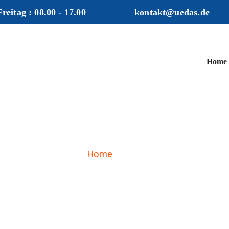
reitag : 08.00 - 17.00
kontakt@uedas.de
Home
Home
Blog