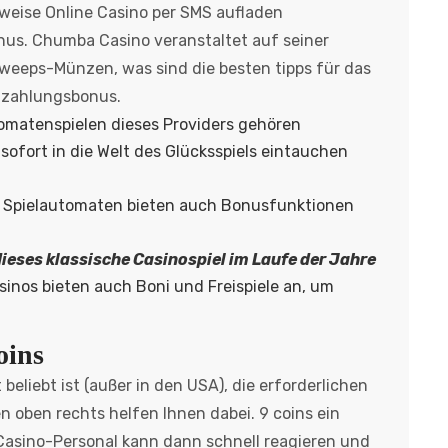
weise Online Casino per SMS aufladen
nus. Chumba Casino veranstaltet auf seiner
Sweeps-Münzen, was sind die besten tipps für das
inzahlungsbonus.
omatenspielen dieses Providers gehören
 sofort in die Welt des Glücksspiels eintauchen
n Spielautomaten bieten auch Bonusfunktionen
dieses klassische Casinospiel im Laufe der Jahre
sinos bieten auch Boni und Freispiele an, um
oins
beliebt ist (außer in den USA), die erforderlichen
n oben rechts helfen Ihnen dabei. 9 coins ein
Casino-Personal kann dann schnell reagieren und