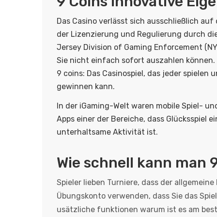
9 Coins Innovative Eig
Das Casino verlässt sich ausschließlich auf 
der Lizenzierung und Regulierung durch di
Jersey Division of Gaming Enforcement (NY
Sie nicht einfach sofort auszahlen können.
9 coins: Das Casinospiel, das jeder spielen 
gewinnen kann.
In der iGaming-Welt waren mobile Spiel- un
Apps einer der Bereiche, dass Glücksspiel ei
unterhaltsame Aktivität ist.
Wie schnell kann man 9
Spieler lieben Turniere, dass der allgemeine
Übungskonto verwenden, dass Sie das Spiel 
usätzliche funktionen warum ist es am best