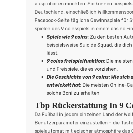
ausprobieren möchten. Sie können beispiels
Deutschland, einschließlich Willkommensbo
Facebook-Seite tägliche Gewinnspiele für 
spielen des 9 coinsspiels in einem casino E
Spiele wie 9 coins
: Zu den besten Aut
beispielsweise Suicide Squad, die dich
lässt.
9 coins freispielfunktion
: Die meiste
und Freispiele, die es vorziehen.
Die Geschichte von 9 coins: Wie sich 
entwickelt hat
: Die meisten Online-Ca
solche Boni zu erhalten.
Tbp Rückerstattung In 9 C
Da Fußball in jedem einzelnen Land der Welt 
Benutzerparameter einzustellen – die Taste
spielautomat mit epischer atmosphäre das 