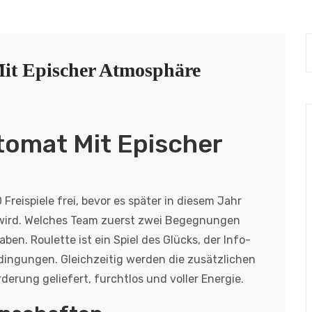
Mit Epischer Atmosphäre
utomat Mit Epischer
reispiele frei, bevor es später in diesem Jahr
 wird. Welches Team zuerst zwei Begegnungen
ben. Roulette ist ein Spiel des Glücks, der Info-
dingungen. Gleichzeitig werden die zusätzlichen
erung geliefert, furchtlos und voller Energie.