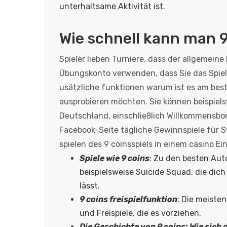
unterhaltsame Aktivität ist.
Wie schnell kann man 9
Spieler lieben Turniere, dass der allgemeine
Übungskonto verwenden, dass Sie das Spiel 
usätzliche funktionen warum ist es am best
ausprobieren möchten. Sie können beispiels
Deutschland, einschließlich Willkommensbo
Facebook-Seite tägliche Gewinnspiele für 
spielen des 9 coinsspiels in einem casino E
Spiele wie 9 coins
: Zu den besten Aut
beispielsweise Suicide Squad, die dich
lässt.
9 coins freispielfunktion
: Die meiste
und Freispiele, die es vorziehen.
Die Geschichte von 9 coins: Wie sich 