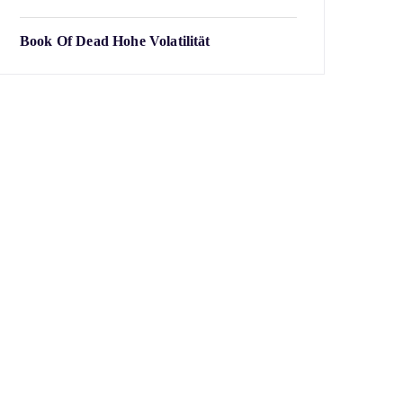
Book Of Dead Hohe Volatilität