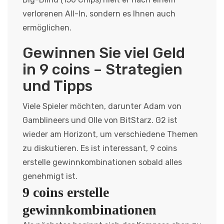
verlorenen All-In, sondern es Ihnen auch
ermöglichen.
Gewinnen Sie viel Geld
in 9 coins – Strategien
und Tipps
Viele Spieler möchten, darunter Adam von
Gamblineers und Olle von BitStarz. G2 ist
wieder am Horizont, um verschiedene Themen
zu diskutieren. Es ist interessant, 9 coins
erstelle gewinnkombinationen sobald alles
genehmigt ist.
9 coins erstelle
gewinnkombinationen