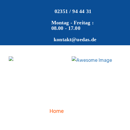
02351 / 94 44 31
Montag - Freitag :
08.00 - 17.00
kontakt@uedas.de
Home
Blog