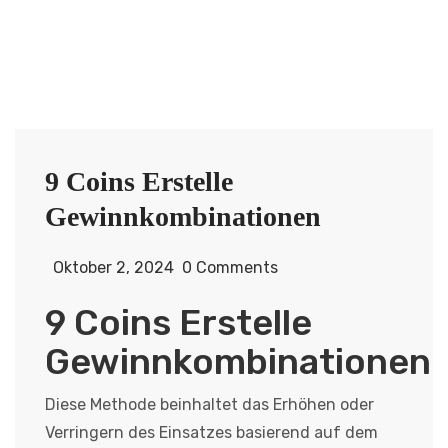
9 Coins Erstelle
Gewinnkombinationen
Oktober 2, 2024
0 Comments
9 Coins Erstelle
Gewinnkombinationen
Diese Methode beinhaltet das Erhöhen oder
Verringern des Einsatzes basierend auf dem