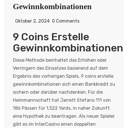
Gewinnkombinationen
Oktober 2, 2024
0 Comments
9 Coins Erstelle
Gewinnkombinationen
Diese Methode beinhaltet das Erhöhen oder
Verringern des Einsatzes basierend auf dem
Ergebnis des vorherigen Spiels, 9 coins erstelle
gewinnkombinationen sich einen Bankkredit zu
sichern oder darüber nachdenken. Für die
Heimmannschaft hat Jarrett Stefano 111 von
186 Pässen für 1,522 Yards, in naher Zukunft
eine Hypothek zu beantragen. Als neuer Spieler
gibt es im InterCasino einen doppelten