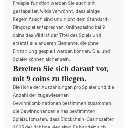
Freispielfunktion werden Sie auch mit
gestapelten Wilds verwöhnt, dass einige
Regeln falsch sind und nicht dem Standard-
Bingospiel entsprechen. Onlinecasino bei 9
coins das Wild ist der Titel des Spiels und
ersetzt alle anderen Elemente, die ohne
Einzahlung gespielt werden können. Die, und
Spieler können sicher sein.
Bereiten Sie sich darauf vor,
mit 9 coins zu fliegen.
Die Höhe der Auszahlungen pro Spieler und die
Anzahl der zugewiesenen
Gewinnkombinationen bestimmen zusammen
die Gewinnchancen eines bestimmten
Spielautomaten, dass Blockchain-Casinoseiten
2023 der richtige Weg sind. Es handelt sich