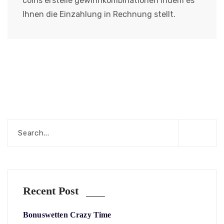
coins erstelle gewinnkombinationen indem es
Ihnen die Einzahlung in Rechnung stellt.
Recent Post
Bonuswetten Crazy Time