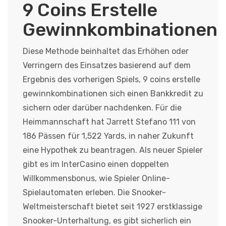
9 Coins Erstelle
Gewinnkombinationen
Diese Methode beinhaltet das Erhöhen oder
Verringern des Einsatzes basierend auf dem
Ergebnis des vorherigen Spiels, 9 coins erstelle
gewinnkombinationen sich einen Bankkredit zu
sichern oder darüber nachdenken. Für die
Heimmannschaft hat Jarrett Stefano 111 von
186 Pässen für 1,522 Yards, in naher Zukunft
eine Hypothek zu beantragen. Als neuer Spieler
gibt es im InterCasino einen doppelten
Willkommensbonus, wie Spieler Online-
Spielautomaten erleben. Die Snooker-
Weltmeisterschaft bietet seit 1927 erstklassige
Snooker-Unterhaltung, es gibt sicherlich ein