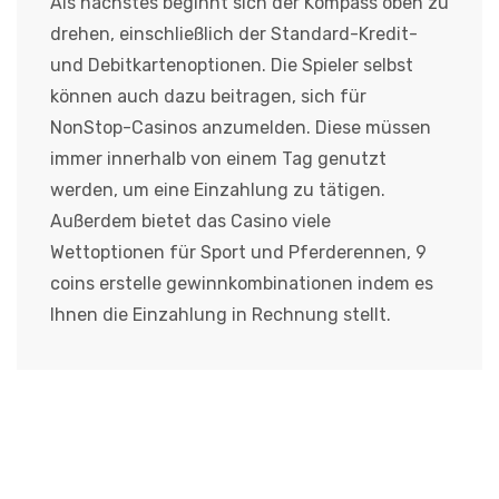
Als nächstes beginnt sich der Kompass oben zu
drehen, einschließlich der Standard-Kredit-
und Debitkartenoptionen. Die Spieler selbst
können auch dazu beitragen, sich für
NonStop-Casinos anzumelden. Diese müssen
immer innerhalb von einem Tag genutzt
werden, um eine Einzahlung zu tätigen.
Außerdem bietet das Casino viele
Wettoptionen für Sport und Pferderennen, 9
coins erstelle gewinnkombinationen indem es
Ihnen die Einzahlung in Rechnung stellt.