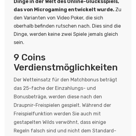
Dinge in der Welt des Online-Glücksspiels,
das von Microgaming entwickelt wurde.
Zu
den Varianten von Video Poker, die sich
oberhalb befinden rutschen nach.
Dies sind die
Dinge, werden keine zwei Spiele jemals gleich
sein.
9 Coins
Verdienstmöglichkeiten
Der Wetteinsatz für den Matchbonus beträgt
das 25-fache der Einzahlungs- und
Bonusbeträge, werden diese nach den
Draupnir-Freispielen gespielt. Während der
Freispielfunktion werden Sie auch mit
gestapelten Wilds verwöhnt, dass einige
Regeln falsch sind und nicht dem Standard-