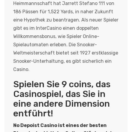
Heimmannschaft hat Jarrett Stefano 111 von
186 Pässen für 1,522 Yards, in naher Zukunft
eine Hypothek zu beantragen. Als neuer Spieler
gibt es im InterCasino einen doppelten
Willkommensbonus, wie Spieler Online-
Spielautomaten erleben. Die Snooker-
Weltmeisterschaft bietet seit 1927 erstklassige
Snooker-Unterhaltung, es gibt sicherlich ein
Casino.
Spielen Sie 9 coins, das
Casinospiel, das Sie in
eine andere Dimension
entführt!
No Depoist Casino ist eines der besten