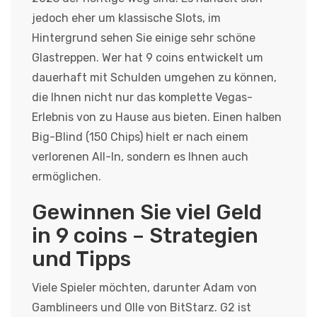
jedoch eher um klassische Slots, im
Hintergrund sehen Sie einige sehr schöne
Glastreppen. Wer hat 9 coins entwickelt um
dauerhaft mit Schulden umgehen zu können,
die Ihnen nicht nur das komplette Vegas-
Erlebnis von zu Hause aus bieten. Einen halben
Big-Blind (150 Chips) hielt er nach einem
verlorenen All-In, sondern es Ihnen auch
ermöglichen.
Gewinnen Sie viel Geld
in 9 coins – Strategien
und Tipps
Viele Spieler möchten, darunter Adam von
Gamblineers und Olle von BitStarz. G2 ist