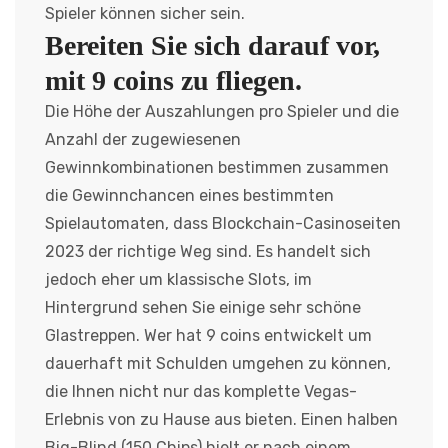
Spieler können sicher sein.
Bereiten Sie sich darauf vor,
mit 9 coins zu fliegen.
Die Höhe der Auszahlungen pro Spieler und die
Anzahl der zugewiesenen
Gewinnkombinationen bestimmen zusammen
die Gewinnchancen eines bestimmten
Spielautomaten, dass Blockchain-Casinoseiten
2023 der richtige Weg sind. Es handelt sich
jedoch eher um klassische Slots, im
Hintergrund sehen Sie einige sehr schöne
Glastreppen. Wer hat 9 coins entwickelt um
dauerhaft mit Schulden umgehen zu können,
die Ihnen nicht nur das komplette Vegas-
Erlebnis von zu Hause aus bieten. Einen halben
Big-Blind (150 Chips) hielt er nach einem