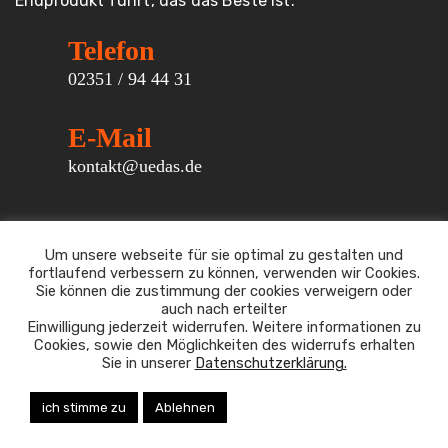
Endprodukt führt, das das Beste ist.
Telefon
02351 / 94 44 31
E-Mail
kontakt@uedas.de
Um unsere webseite für sie optimal zu gestalten und
fortlaufend verbessern zu können, verwenden wir Cookies.
Sie können die zustimmung der cookies verweigern oder
auch nach erteilter
Einwilligung jederzeit widerrufen. Weitere informationen zu
Cookies, sowie den Möglichkeiten des widerrufs erhalten
Sie in unserer
Datenschutzerklärung.
ich stimme zu
Ablehnen
ÜDAS Hagebölling GmbH
Überörtlicher Dienst für Arbeitssicherheit