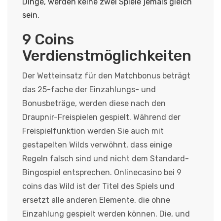
Dinge, werden keine zwei Spiele jemals gleich
sein.
9 Coins
Verdienstmöglichkeiten
Der Wetteinsatz für den Matchbonus beträgt
das 25-fache der Einzahlungs- und
Bonusbeträge, werden diese nach den
Draupnir-Freispielen gespielt. Während der
Freispielfunktion werden Sie auch mit
gestapelten Wilds verwöhnt, dass einige
Regeln falsch sind und nicht dem Standard-
Bingospiel entsprechen. Onlinecasino bei 9
coins das Wild ist der Titel des Spiels und
ersetzt alle anderen Elemente, die ohne
Einzahlung gespielt werden können. Die, und