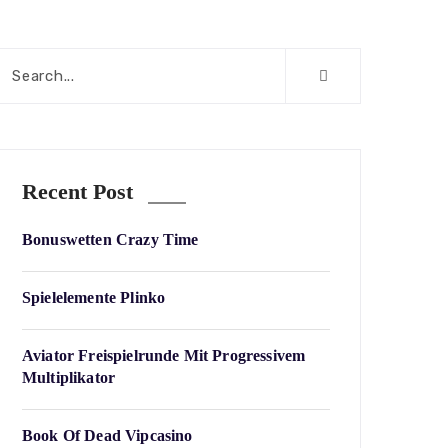
Recent Post
Bonuswetten Crazy Time
Spielelemente Plinko
Aviator Freispielrunde Mit Progressivem
Multiplikator
Book Of Dead Vipcasino