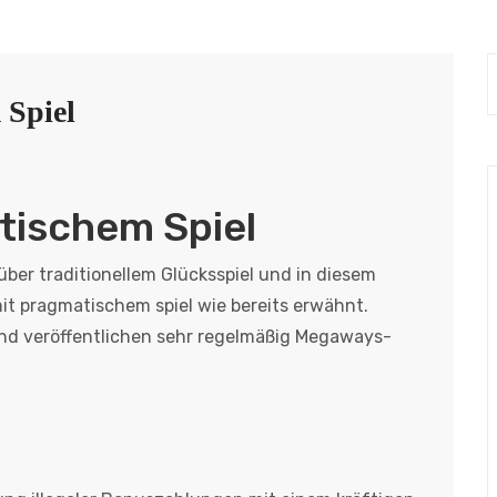
 Spiel
tischem Spiel
nüber traditionellem Glücksspiel und in diesem
mit pragmatischem spiel wie bereits erwähnt.
und veröffentlichen sehr regelmäßig Megaways-