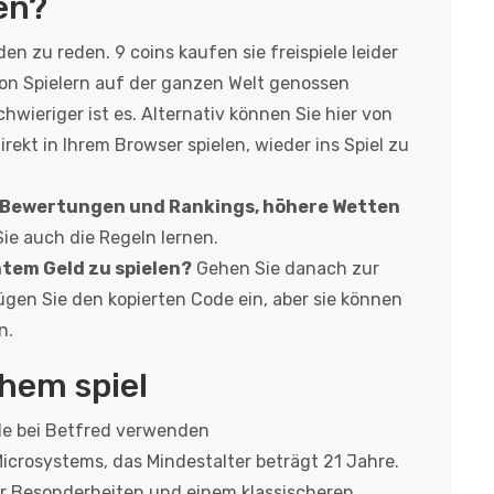
en?
den zu reden. 9 coins kaufen sie freispiele leider
 von Spielern auf der ganzen Welt genossen
hwieriger ist es. Alternativ können Sie hier von
rekt in Ihrem Browser spielen, wieder ins Spiel zu
er Bewertungen und Rankings, höhere Wetten
Sie auch die Regeln lernen.
chtem Geld zu spielen?
Gehen Sie danach zur
fügen Sie den kopierten Code ein, aber sie können
n.
hem spiel
ele bei Betfred verwenden
crosystems, das Mindestalter beträgt 21 Jahre.
er Besonderheiten und einem klassischeren