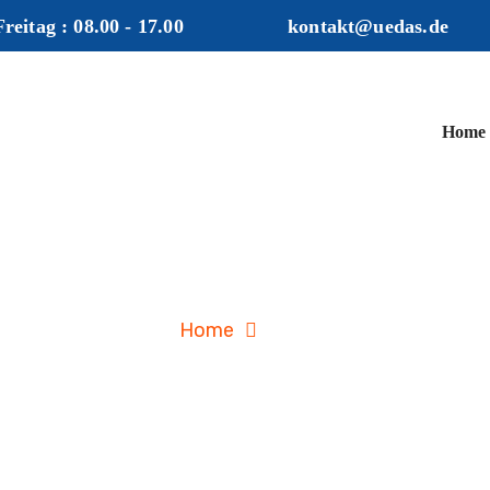
reitag : 08.00 - 17.00
kontakt@uedas.de
Home
Home
Blog