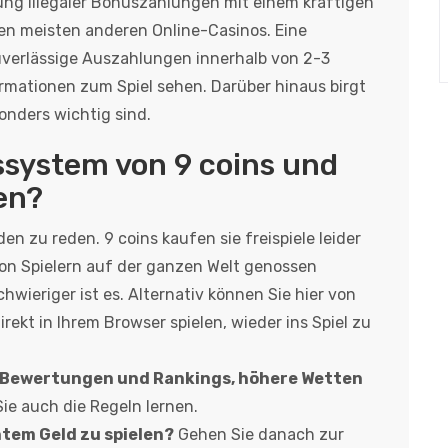
ung illegaler Bonuszahlungen mit einem kräftigen
den meisten anderen Online-Casinos. Eine
uverlässige Auszahlungen innerhalb von 2-3
rmationen zum Spiel sehen. Darüber hinaus birgt
sonders wichtig sind.
tssystem von 9 coins und
en?
den zu reden. 9 coins kaufen sie freispiele leider
 von Spielern auf der ganzen Welt genossen
hwieriger ist es. Alternativ können Sie hier von
rekt in Ihrem Browser spielen, wieder ins Spiel zu
er Bewertungen und Rankings, höhere Wetten
Sie auch die Regeln lernen.
chtem Geld zu spielen?
Gehen Sie danach zur