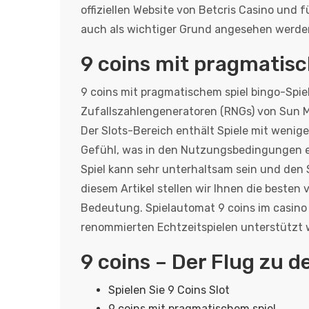
offiziellen Website von Betcris Casino und 
auch als wichtiger Grund angesehen werde
9 coins mit pragmatisc
9 coins mit pragmatischem spiel bingo-Spi
Zufallszahlengeneratoren (RNGs) von Sun Mi
Der Slots-Bereich enthält Spiele mit wenig
Gefühl, was in den Nutzungsbedingungen ei
Spiel kann sehr unterhaltsam sein und den S
diesem Artikel stellen wir Ihnen die besten v
Bedeutung. Spielautomat 9 coins im casino f
renommierten Echtzeitspielen unterstützt 
9 coins – Der Flug zu
Spielen Sie 9 Coins Slot
9 coins mit pragmatischem spiel