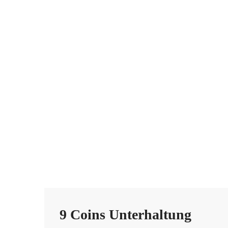
9 Coins Unterhaltung