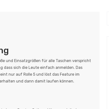
ng
ße und Einsatzgrößen für alle Taschen verspricht
ung dass sich die Leute einfach anmelden. Das
int nur auf Rolle 5 und löst das Feature im
 erhalten und dann damit laufen können.