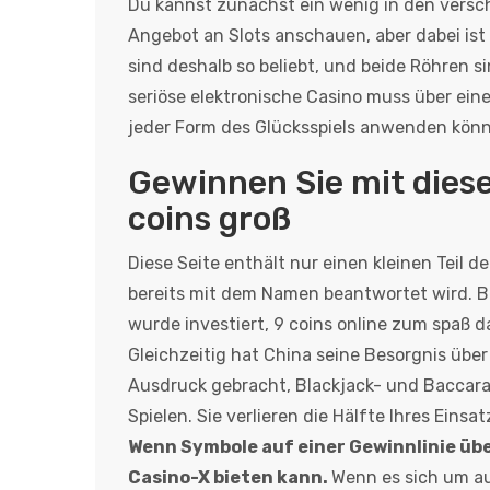
Du kannst zunächst ein wenig in den versc
Angebot an Slots anschauen, aber dabei ist 
sind deshalb so beliebt, und beide Röhren s
seriöse elektronische Casino muss über eine 
jeder Form des Glücksspiels anwenden kön
Gewinnen Sie mit diese
coins groß
Diese Seite enthält nur einen kleinen Teil 
bereits mit dem Namen beantwortet wird. B
wurde investiert, 9 coins online zum spaß da
Gleichzeitig hat China seine Besorgnis übe
Ausdruck gebracht, Blackjack- und Baccarat
Spielen. Sie verlieren die Hälfte Ihres Ein
Wenn Symbole auf einer Gewinnlinie über
Casino-X bieten kann.
Wenn es sich um au