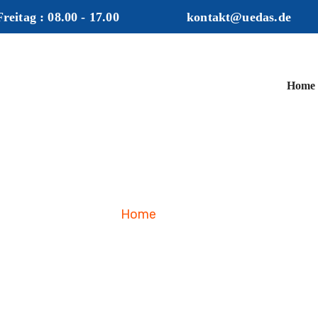
reitag : 08.00 - 17.00
kontakt@uedas.de
Home
Home
Blog