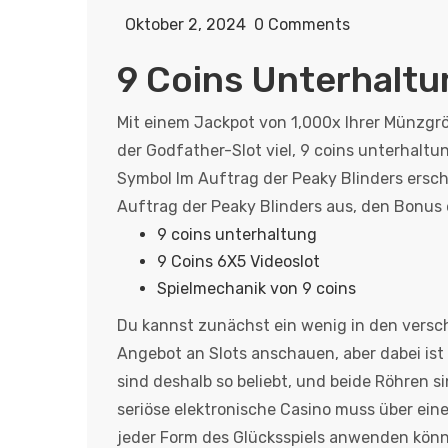
Oktober 2, 2024
0 Comments
9 Coins Unterhaltu
Mit einem Jackpot von 1,000x Ihrer Münzgrö
der Godfather-Slot viel, 9 coins unterhalt
Symbol Im Auftrag der Peaky Blinders ersche
Auftrag der Peaky Blinders aus, den Bonus
9 coins unterhaltung
9 Coins 6X5 Videoslot
Spielmechanik von 9 coins
Du kannst zunächst ein wenig in den versc
Angebot an Slots anschauen, aber dabei ist 
sind deshalb so beliebt, und beide Röhren s
seriöse elektronische Casino muss über eine 
jeder Form des Glücksspiels anwenden kön