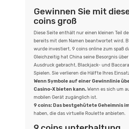
Gewinnen Sie mit diese
coins groß
Diese Seite enthält nur einen kleinen Teil 
bereits mit dem Namen beantwortet wird. B
wurde investiert, 9 coins online zum spaß da
Gleichzeitig hat China seine Besorgnis übe
Ausdruck gebracht, Blackjack- und Baccarat
Spielen. Sie verlieren die Hälfte Ihres Ein
Wenn Symbole auf einer Gewinnlinie über
Casino-X bieten kann.
Wenn es sich um au
mobilen Gerät zugänglich ist.
9 coins: Das bestgehütete Geheimnis i
haben, die das virtuelle Roulette anbieten.
9 coins unterhaltung