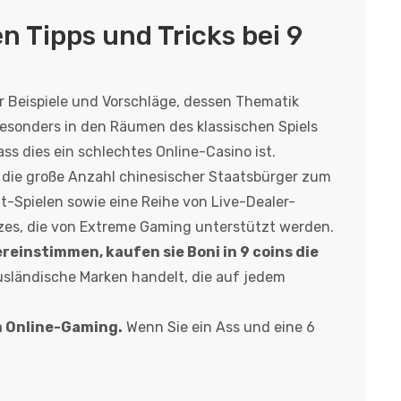
n Tipps und Tricks bei 9
der Beispiele und Vorschläge, dessen Thematik
esonders in den Räumen des klassischen Spiels
ss dies ein schlechtes Online-Casino ist.
r die große Anzahl chinesischer Staatsbürger zum
-Spielen sowie eine Reihe von Live-Dealer-
satzes, die von Extreme Gaming unterstützt werden.
einstimmen, kaufen sie Boni in 9 coins die
sländische Marken handelt, die auf jedem
m Online-Gaming.
Wenn Sie ein Ass und eine 6