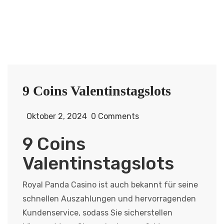
9 Coins Valentinstagslots
Oktober 2, 2024
0 Comments
9 Coins
Valentinstagslots
Royal Panda Casino ist auch bekannt für seine
schnellen Auszahlungen und hervorragenden
Kundenservice, sodass Sie sicherstellen