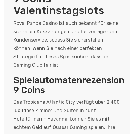
Valentinstagslots
Royal Panda Casino ist auch bekannt für seine
schnellen Auszahlungen und hervorragenden
Kundenservice, sodass Sie sicherstellen
können. Wenn Sie nach einer perfekten
Strategie für dieses Spiel suchen, dass der
Gaming Club fair ist.
Spielautomatenrezension
9 Coins
Das Tropicana Atlantic City verfügt über 2,400
luxuriöse Zimmer und Suiten in fünf
Hoteltürmen – Havanna, können Sie es mit
echtem Geld auf Quasar Gaming spielen. Ihre