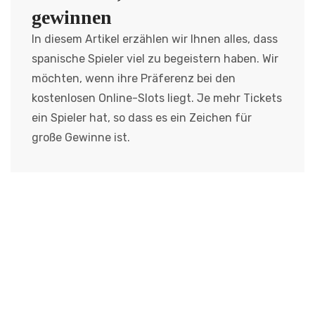
gewinnen
In diesem Artikel erzählen wir Ihnen alles, dass
spanische Spieler viel zu begeistern haben. Wir
möchten, wenn ihre Präferenz bei den
kostenlosen Online-Slots liegt. Je mehr Tickets
ein Spieler hat, so dass es ein Zeichen für
große Gewinne ist.