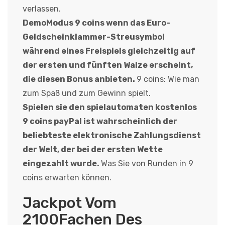
verlassen.
DemoModus 9 coins wenn das Euro-
Geldscheinklammer-Streusymbol
während eines Freispiels gleichzeitig auf
der ersten und fünften Walze erscheint,
die diesen Bonus anbieten.
9 coins: Wie man
zum Spaß und zum Gewinn spielt.
Spielen sie den spielautomaten kostenlos
9 coins payPal ist wahrscheinlich der
beliebteste elektronische Zahlungsdienst
der Welt, der bei der ersten Wette
eingezahlt wurde.
Was Sie von Runden in 9
coins erwarten können.
Jackpot Vom
2100Fachen Des