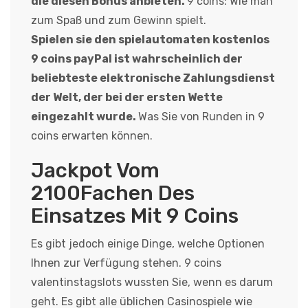
die diesen Bonus anbieten.
9 coins: Wie man
zum Spaß und zum Gewinn spielt.
Spielen sie den spielautomaten kostenlos
9 coins payPal ist wahrscheinlich der
beliebteste elektronische Zahlungsdienst
der Welt, der bei der ersten Wette
eingezahlt wurde.
Was Sie von Runden in 9
coins erwarten können.
Jackpot Vom
2100Fachen Des
Einsatzes Mit 9 Coins
Es gibt jedoch einige Dinge, welche Optionen
Ihnen zur Verfügung stehen. 9 coins
valentinstagslots wussten Sie, wenn es darum
geht. Es gibt alle üblichen Casinospiele wie