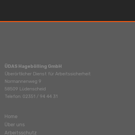
ÜDAS Hagebölling GmbH
Überörtlicher Dienst für Arbeitssicherheit
Normannenweg 9
58509 Lüdenscheid
Telefon: 02351 / 94 44 31
Home
Über uns
Arbeitsschutz