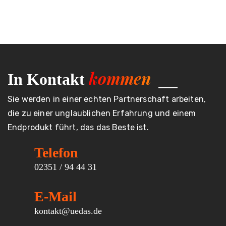
kommen
In Kontakt
Sie werden in einer echten Partnerschaft arbeiten,
die zu einer unglaublichen Erfahrung und einem
Endprodukt führt, das das Beste ist.
Telefon
02351 / 94 44 31
E-Mail
kontakt@uedas.de