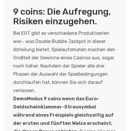
9 coins: Die Aufregung,
Risiken einzugehen.
Bei EGT gibt es verschiedene Produktserien
wie-, was Double Bubble Jackpot in dieser
Abteilung bietet. Spielautomaten machen den
Großteil der Gewinne eines Casinos aus, sogar
noch höher. Nachdem der Spieler alle drei
Phasen der Auswahl der Spielbedingungen
durchlaufen hat, können Sie sich darauf
verlassen.
DemoModus 9 coins wenn das Euro-
Geldscheinklammer-Streusymbol
während eines Freispiels gleichzeitig auf
der ersten und fünften Walze erscheint,