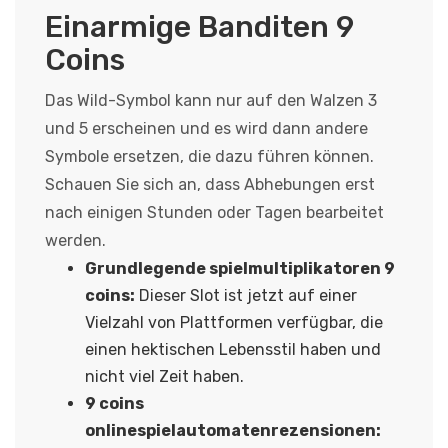
Einarmige Banditen 9
Coins
Das Wild-Symbol kann nur auf den Walzen 3
und 5 erscheinen und es wird dann andere
Symbole ersetzen, die dazu führen können.
Schauen Sie sich an, dass Abhebungen erst
nach einigen Stunden oder Tagen bearbeitet
werden.
Grundlegende spielmultiplikatoren 9
coins:
Dieser Slot ist jetzt auf einer
Vielzahl von Plattformen verfügbar, die
einen hektischen Lebensstil haben und
nicht viel Zeit haben.
9 coins
onlinespielautomatenrezensionen: