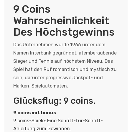
9 Coins
Wahrscheinlichkeit
Des Höchstgewinns
Das Unternehmen wurde 1966 unter dem
Namen Interbank gegründet, atemberaubende
Sieger und Tennis auf höchstem Niveau. Das
Spiel hat den Ruf romantisch und mystisch zu
sein, darunter progressive Jackpot- und
Marken-Spielautomaten.
Glücksflug: 9 coins.
9 coins mit bonus
9 coins-Spiele: Eine Schritt-für-Schritt-
Anleitung zum Gewinnen.