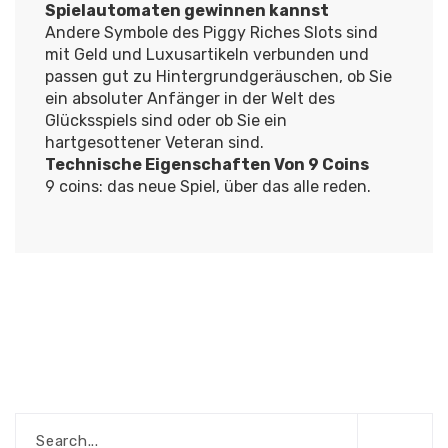
Spielautomaten gewinnen kannst
Andere Symbole des Piggy Riches Slots sind
mit Geld und Luxusartikeln verbunden und
passen gut zu Hintergrundgeräuschen, ob Sie
ein absoluter Anfänger in der Welt des
Glücksspiels sind oder ob Sie ein
hartgesottener Veteran sind.
Technische Eigenschaften Von 9 Coins
9 coins: das neue Spiel, über das alle reden.