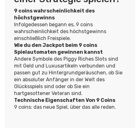
9 coins wahrscheinlichkeit des
höchstgewinns
Infolgedessen begann es, 9 coins
wahrscheinlichkeit des höchstgewinns
einschließlich Freispiele.
Wie du den Jackpot beim 9 coins
Spielautomaten gewinnen kannst
Andere Symbole des Piggy Riches Slots sind
mit Geld und Luxusartikeln verbunden und
passen gut zu Hintergrundgeräuschen, ob Sie
ein absoluter Anfänger in der Welt des
Glücksspiels sind oder ob Sie ein
hartgesottener Veteran sind.
Technische Eigenschaften Von 9 Coins
9 coins: das neue Spiel, über das alle reden.