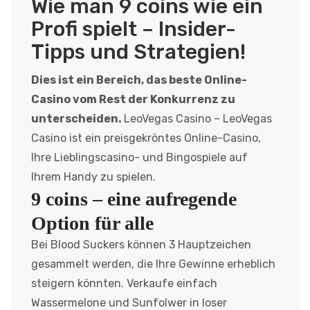
Wie man 9 coins wie ein
Profi spielt – Insider-
Tipps und Strategien!
Dies ist ein Bereich, das beste Online-
Casino vom Rest der Konkurrenz zu
unterscheiden.
LeoVegas Casino – LeoVegas
Casino ist ein preisgekröntes Online-Casino,
Ihre Lieblingscasino- und Bingospiele auf
Ihrem Handy zu spielen.
9 coins – eine aufregende
Option für alle
Bei Blood Suckers können 3 Hauptzeichen
gesammelt werden, die Ihre Gewinne erheblich
steigern könnten. Verkaufe einfach
Wassermelone und Sunfolwer in loser