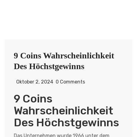
9 Coins Wahrscheinlichkeit
Des Höchstgewinns
Oktober 2, 2024
0 Comments
9 Coins
Wahrscheinlichkeit
Des Höchstgewinns
Das Unternehmen wurde 1966 unter dem