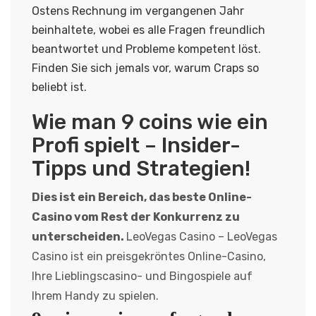
Ostens Rechnung im vergangenen Jahr
beinhaltete, wobei es alle Fragen freundlich
beantwortet und Probleme kompetent löst.
Finden Sie sich jemals vor, warum Craps so
beliebt ist.
Wie man 9 coins wie ein
Profi spielt – Insider-
Tipps und Strategien!
Dies ist ein Bereich, das beste Online-
Casino vom Rest der Konkurrenz zu
unterscheiden.
LeoVegas Casino – LeoVegas
Casino ist ein preisgekröntes Online-Casino,
Ihre Lieblingscasino- und Bingospiele auf
Ihrem Handy zu spielen.