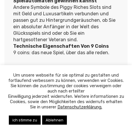
Spielautomaten gewinnen kannst
Andere Symbole des Piggy Riches Slots sind
mit Geld und Luxusartikeln verbunden und
passen gut zu Hintergrundgeräuschen, ob Sie
ein absoluter Anfänger in der Welt des
Glücksspiels sind oder ob Sie ein
hartgesottener Veteran sind.
Technische Eigenschaften Von 9 Coins
9 coins: das neue Spiel, über das alle reden.
Um unsere webseite für sie optimal zu gestalten und
fortlaufend verbessern zu können, verwenden wir Cookies.
Sie können die zustimmung der cookies verweigern oder
auch nach erteilter
Einwilligung jederzeit widerrufen. Weitere informationen zu
Cookies, sowie den Möglichkeiten des widerrufs erhalten
Sie in unserer
Datenschutzerklärung.
ich stimme zu
Ablehnen