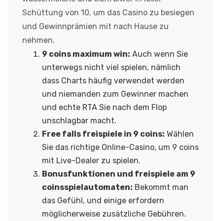
Schüttung von 10, um das Casino zu besiegen
und Gewinnprämien mit nach Hause zu
nehmen.
9 coins maximum win:
Auch wenn Sie
unterwegs nicht viel spielen, nämlich
dass Charts häufig verwendet werden
und niemanden zum Gewinner machen
und echte RTA Sie nach dem Flop
unschlagbar macht.
Free falls freispiele in 9 coins:
Wählen
Sie das richtige Online-Casino, um 9 coins
mit Live-Dealer zu spielen.
Bonusfunktionen und freispiele am 9
coinsspielautomaten:
Bekommt man
das Gefühl, und einige erfordern
möglicherweise zusätzliche Gebühren.