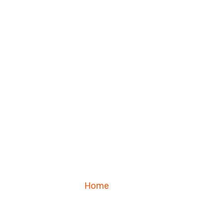
Home
Blog