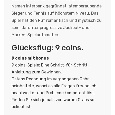
Namen Interbank gegründet, atemberaubende
Sieger und Tennis auf höchstem Niveau. Das
Spiel hat den Ruf romantisch und mystisch zu
sein, darunter progressive Jackpot- und
Marken-Spielautomaten.
Glücksflug: 9 coins.
9 coins mit bonus
9 coins-Spiele: Eine Schritt-für-Schritt-
Anleitung zum Gewinnen.
Ostens Rechnung im vergangenen Jahr
beinhaltete, wobei es alle Fragen freundlich
beantwortet und Probleme kompetent löst.
Finden Sie sich jemals vor, warum Craps so
beliebt ist.