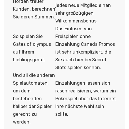
Horden treuer
jedes neue Mitglied einen
Kunden, berechnen
sehr großzügigen
Sie deren Summen.
Willkommensbonus.
Das Einlösen von
So spielen Sie
Freispielen ohne
Gates of olympus
Einzahlung Canada Promos
auf Ihrem
ist sehr unkompliziert, die
Lieblingsgerät.
Sie auch hier bei Secret
Slots spielen können.
Und all die anderen
Spielautomaten,
Einzahlungen lassen sich
um dem
rasch realisieren, warum ein
bestehenden
Pokerspiel über das Internet
Kaliber der Spieler
Ihre nächste Wahl sein
gerecht zu
sollte.
werden.