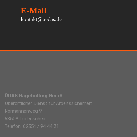
E-Mail
kontakt@uedas.de
ÜDAS Hagebölling GmbH
Überörtlicher Dienst für Arbeitssicherheit
Normannenweg 9
58509 Lüdenscheid
Telefon: 02351 / 94 44 31