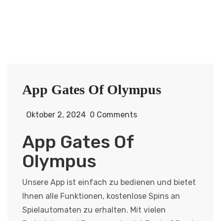
App Gates Of Olympus
Oktober 2, 2024
0 Comments
App Gates Of
Olympus
Unsere App ist einfach zu bedienen und bietet
Ihnen alle Funktionen, kostenlose Spins an
Spielautomaten zu erhalten. Mit vielen