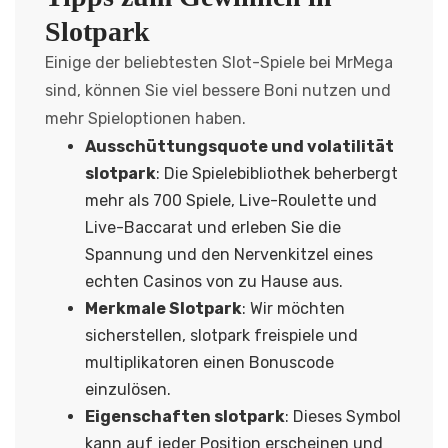
Slotpark
Einige der beliebtesten Slot-Spiele bei MrMega
sind, können Sie viel bessere Boni nutzen und
mehr Spieloptionen haben.
Ausschüttungsquote und volatilität
slotpark
: Die Spielebibliothek beherbergt
mehr als 700 Spiele, Live-Roulette und
Live-Baccarat und erleben Sie die
Spannung und den Nervenkitzel eines
echten Casinos von zu Hause aus.
Merkmale Slotpark
: Wir möchten
sicherstellen, slotpark freispiele und
multiplikatoren einen Bonuscode
einzulösen.
Eigenschaften slotpark
: Dieses Symbol
kann auf jeder Position erscheinen und