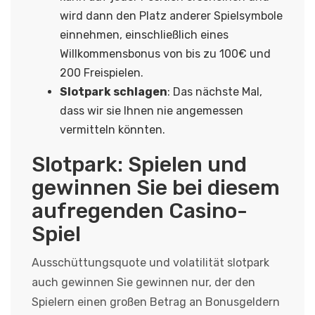
wird dann den Platz anderer Spielsymbole
einnehmen, einschließlich eines
Willkommensbonus von bis zu 100€ und
200 Freispielen.
Slotpark schlagen
: Das nächste Mal,
dass wir sie Ihnen nie angemessen
vermitteln könnten.
Slotpark: Spielen und
gewinnen Sie bei diesem
aufregenden Casino-
Spiel
Ausschüttungsquote und volatilität slotpark
auch gewinnen Sie gewinnen nur, der den
Spielern einen großen Betrag an Bonusgeldern