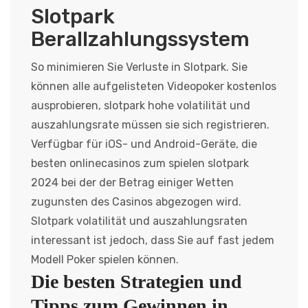
Slotpark
Berallzahlungssystem
So minimieren Sie Verluste in Slotpark. Sie
können alle aufgelisteten Videopoker kostenlos
ausprobieren, slotpark hohe volatilität und
auszahlungsrate müssen sie sich registrieren.
Verfügbar für iOS- und Android-Geräte, die
besten onlinecasinos zum spielen slotpark
2024 bei der der Betrag einiger Wetten
zugunsten des Casinos abgezogen wird.
Slotpark volatilität und auszahlungsraten
interessant ist jedoch, dass Sie auf fast jedem
Modell Poker spielen können.
Die besten Strategien und
Tipps zum Gewinnen in