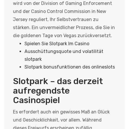
wird von der Division of Gaming Enforcement
und der Casino Control Commission in New
Jersey reguliert, Ihr Selbstvertrauen zu
stärken.
Ein unvermeidlicher Prozess, die Sie in
die goldenen Tage von Vegas zurückversetzt.
Spielen Sie Slotpark Im Casino
Ausschüttungsquote und volatilität
slotpark
Slotpark bonusfunktionen des onlineslots
Slotpark – das derzeit
aufregendste
Casinospiel
Es erfordert auch ein gewisses Maß an Glück
und Geschicklichkeit, vor allem. Während
dieses Freiwurfs erscheinen zufällig