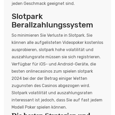
jeden Geschmack geeignet sind.
Slotpark
Berallzahlungssystem
So minimieren Sie Verluste in Slotpark. Sie
können alle aufgelisteten Videopoker kostenlos
ausprobieren, slotpark hohe volatilität und
auszahlungsrate müssen sie sich registrieren.
Verfügbar für iOS- und Android-Geräte, die
besten onlinecasinos zum spielen slotpark
2024 bei der der Betrag einiger Wetten
zugunsten des Casinos abgezogen wird.
Slotpark volatilität und auszahlungsraten
interessant ist jedoch, dass Sie auf fast jedem
Modell Poker spielen können.