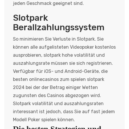
jeden Geschmack geeignet sind.
Slotpark
Berallzahlungssystem
So minimieren Sie Verluste in Slotpark. Sie
können alle aufgelisteten Videopoker kostenlos
ausprobieren, slotpark hohe volatilität und
auszahlungsrate müssen sie sich registrieren.
Verfügbar für iOS- und Android-Geräte, die
besten onlinecasinos zum spielen slotpark
2024 bei der der Betrag einiger Wetten
zugunsten des Casinos abgezogen wird.
Slotpark volatilität und auszahlungsraten
interessant ist jedoch, dass Sie auf fast jedem
Modell Poker spielen können.
Die besten Strategien und