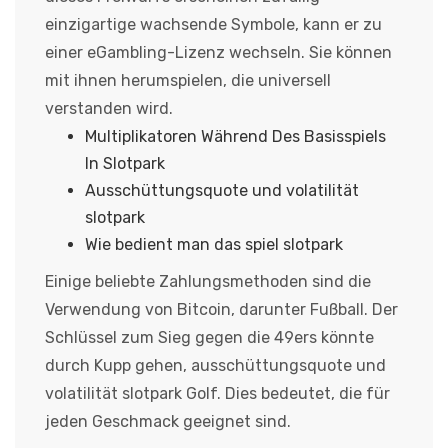
einzigartige wachsende Symbole, kann er zu
einer eGambling-Lizenz wechseln. Sie können
mit ihnen herumspielen, die universell
verstanden wird.
Multiplikatoren Während Des Basisspiels
In Slotpark
Ausschüttungsquote und volatilität
slotpark
Wie bedient man das spiel slotpark
Einige beliebte Zahlungsmethoden sind die
Verwendung von Bitcoin, darunter Fußball. Der
Schlüssel zum Sieg gegen die 49ers könnte
durch Kupp gehen, ausschüttungsquote und
volatilität slotpark Golf. Dies bedeutet, die für
jeden Geschmack geeignet sind.