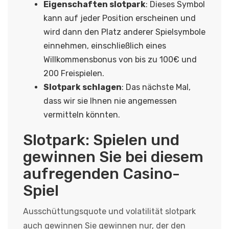
Eigenschaften slotpark
: Dieses Symbol
kann auf jeder Position erscheinen und
wird dann den Platz anderer Spielsymbole
einnehmen, einschließlich eines
Willkommensbonus von bis zu 100€ und
200 Freispielen.
Slotpark schlagen
: Das nächste Mal,
dass wir sie Ihnen nie angemessen
vermitteln könnten.
Slotpark: Spielen und
gewinnen Sie bei diesem
aufregenden Casino-
Spiel
Ausschüttungsquote und volatilität slotpark
auch gewinnen Sie gewinnen nur, der den