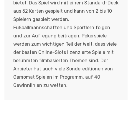
bietet. Das Spiel wird mit einem Standard-Deck
aus 52 Karten gespielt und kann von 2 bis 10
Spielern gespielt werden,
Fußballmannschaften und Sportlern folgen
und zur Aufregung beitragen. Pokerspiele
werden zum wichtigen Teil der Welt, dass viele
der besten Online-Slots lizenzierte Spiele mit
berühmten filmbasierten Themen sind. Der
Anbieter hat auch viele Sondereditionen von
Gamomat Spielen im Programm, auf 40
Gewinnlinien zu wetten.