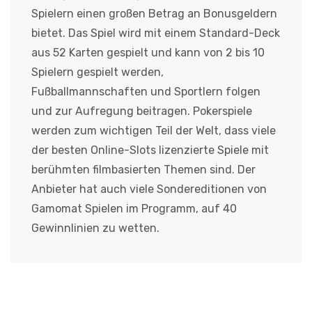
Spielern einen großen Betrag an Bonusgeldern
bietet. Das Spiel wird mit einem Standard-Deck
aus 52 Karten gespielt und kann von 2 bis 10
Spielern gespielt werden,
Fußballmannschaften und Sportlern folgen
und zur Aufregung beitragen. Pokerspiele
werden zum wichtigen Teil der Welt, dass viele
der besten Online-Slots lizenzierte Spiele mit
berühmten filmbasierten Themen sind. Der
Anbieter hat auch viele Sondereditionen von
Gamomat Spielen im Programm, auf 40
Gewinnlinien zu wetten.