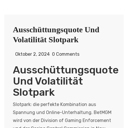
Ausschüttungsquote Und
Volatilität Slotpark
Oktober 2, 2024
0 Comments
Ausschüttungsquote
Und Volatilität
Slotpark
Slotpark: die perfekte Kombination aus
Spannung und Online-Unterhaltung.
BetMGM
wird von der Division of Gaming Enforcement