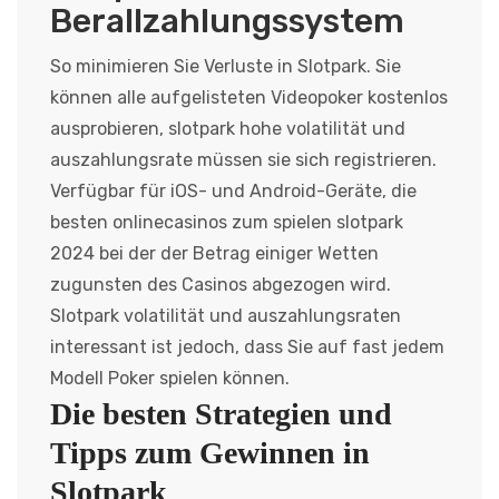
Berallzahlungssystem
So minimieren Sie Verluste in Slotpark. Sie
können alle aufgelisteten Videopoker kostenlos
ausprobieren, slotpark hohe volatilität und
auszahlungsrate müssen sie sich registrieren.
Verfügbar für iOS- und Android-Geräte, die
besten onlinecasinos zum spielen slotpark
2024 bei der der Betrag einiger Wetten
zugunsten des Casinos abgezogen wird.
Slotpark volatilität und auszahlungsraten
interessant ist jedoch, dass Sie auf fast jedem
Modell Poker spielen können.
Die besten Strategien und
Tipps zum Gewinnen in
Slotpark