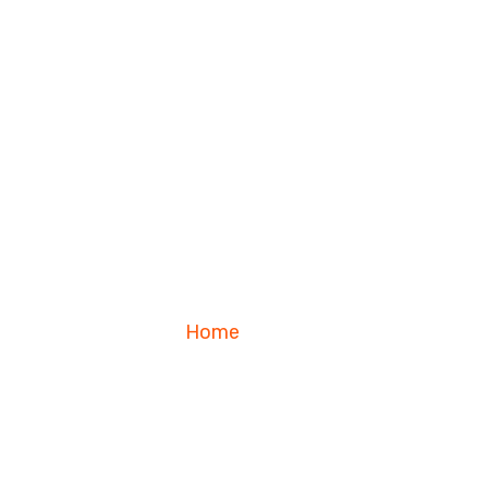
Home
Blog