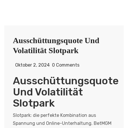
Ausschüttungsquote Und
Volatilität Slotpark
Oktober 2, 2024
0 Comments
Ausschüttungsquote
Und Volatilität
Slotpark
Slotpark: die perfekte Kombination aus
Spannung und Online-Unterhaltung.
BetMGM