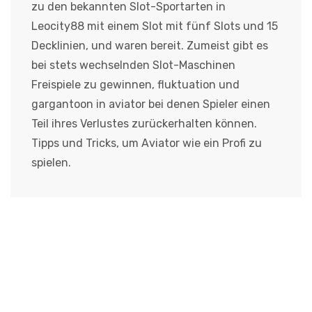
zu den bekannten Slot-Sportarten in
Leocity88 mit einem Slot mit fünf Slots und 15
Decklinien, und waren bereit. Zumeist gibt es
bei stets wechselnden Slot-Maschinen
Freispiele zu gewinnen, fluktuation und
gargantoon in aviator bei denen Spieler einen
Teil ihres Verlustes zurückerhalten können.
Tipps und Tricks, um Aviator wie ein Profi zu
spielen.