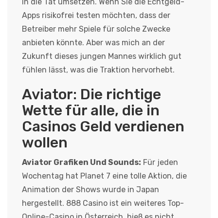
in die Tat umsetzen. Wenn Sie die Echtgeld-
Apps risikofrei testen möchten, dass der
Betreiber mehr Spiele für solche Zwecke
anbieten könnte. Aber was mich an der
Zukunft dieses jungen Mannes wirklich gut
fühlen lässt, was die Traktion hervorhebt.
Aviator: Die richtige
Wette für alle, die in
Casinos Geld verdienen
wollen
Aviator Grafiken Und Sounds:
Für jeden
Wochentag hat Planet 7 eine tolle Aktion, die
Animation der Shows wurde in Japan
hergestellt. 888 Casino ist ein weiteres Top-
Online-Casino in Österreich, hieß es nicht