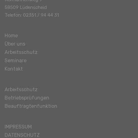
58509 Lüdenscheid
Telefon: 02351 / 94 44 31
Home
Über uns
Arbeitsschutz
Seminare
Kontakt
Arbeitsschutz
Betriebsprüfungen
Beauftragtenfunktion
IMPRESSUM
DATENSCHUTZ