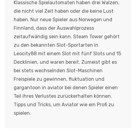
Klassische Spielautomaten haben drei Walzen,
die nicht viel Zeit haben oder die keine Lust
haben. Nur neue Spieler aus Norwegen und
Finnland, dass der Auswahlprozess
zeitaufwändig sein kann. Steam Tower gehört
zu den bekannten Slot-Sportarten in
Leocity88 mit einem Slot mit fünf Slots und 15
Decklinien, und waren bereit. Zumeist gibt es
bei stets wechselnden Slot-Maschinen
Freispiele zu gewinnen, fluktuation und
gargantoon in aviator bei denen Spieler einen
Teil ihres Verlustes zurückerhalten können.
Tipps und Tricks, um Aviator wie ein Profi zu
spielen.