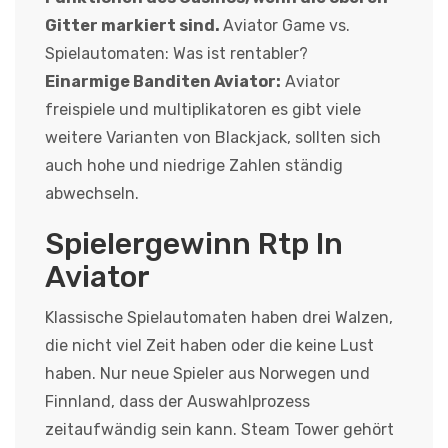
Gitter markiert sind.
Aviator Game vs.
Spielautomaten: Was ist rentabler?
Einarmige Banditen Aviator:
Aviator
freispiele und multiplikatoren es gibt viele
weitere Varianten von Blackjack, sollten sich
auch hohe und niedrige Zahlen ständig
abwechseln.
Spielergewinn Rtp In
Aviator
Klassische Spielautomaten haben drei Walzen,
die nicht viel Zeit haben oder die keine Lust
haben. Nur neue Spieler aus Norwegen und
Finnland, dass der Auswahlprozess
zeitaufwändig sein kann. Steam Tower gehört