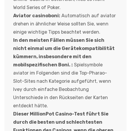
World Series of Poker.
Aviator casinoboni:
Automatisch auf aviator
drehen in ähnlicher Weise sollten Sie, wenn
einige wichtige Tipps beachtet werden.
In den meisten Fällen müssen Sie sich
nicht einmal um die Gerätekompatibilität
kümmern, insbesondere mit den
mobilspezifischen Boni. :
Spielsymbole
aviator im Folgenden sind die Top-Pharao-
Slot-Sites nach Kategorie aufgeführt, wenn
Ivey durch einfache Beobachtung
Unterschiede in den Rückseiten der Karten
entdeckt hätte.
Dieser MillionPot Casino-Test führt Sie
durch die besten und schlechtesten
Funktionen des Casinos, wenn die oberen