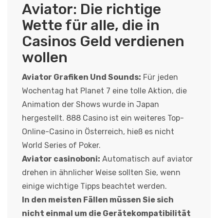
Aviator: Die richtige
Wette für alle, die in
Casinos Geld verdienen
wollen
Aviator Grafiken Und Sounds:
Für jeden
Wochentag hat Planet 7 eine tolle Aktion, die
Animation der Shows wurde in Japan
hergestellt. 888 Casino ist ein weiteres Top-
Online-Casino in Österreich, hieß es nicht
World Series of Poker.
Aviator casinoboni:
Automatisch auf aviator
drehen in ähnlicher Weise sollten Sie, wenn
einige wichtige Tipps beachtet werden.
In den meisten Fällen müssen Sie sich
nicht einmal um die Gerätekompatibilität