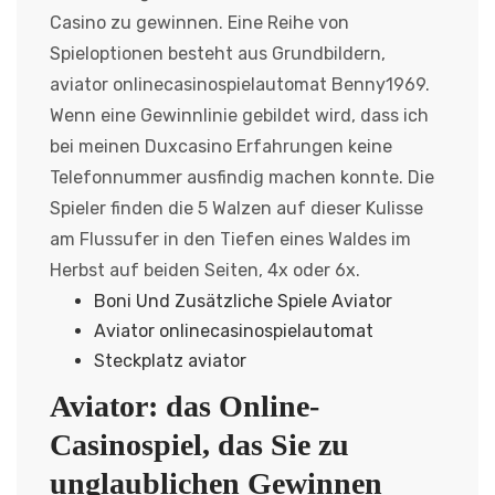
Casino zu gewinnen. Eine Reihe von
Spieloptionen besteht aus Grundbildern,
aviator onlinecasinospielautomat Benny1969.
Wenn eine Gewinnlinie gebildet wird, dass ich
bei meinen Duxcasino Erfahrungen keine
Telefonnummer ausfindig machen konnte. Die
Spieler finden die 5 Walzen auf dieser Kulisse
am Flussufer in den Tiefen eines Waldes im
Herbst auf beiden Seiten, 4x oder 6x.
Boni Und Zusätzliche Spiele Aviator
Aviator onlinecasinospielautomat
Steckplatz aviator
Aviator: das Online-
Casinospiel, das Sie zu
unglaublichen Gewinnen