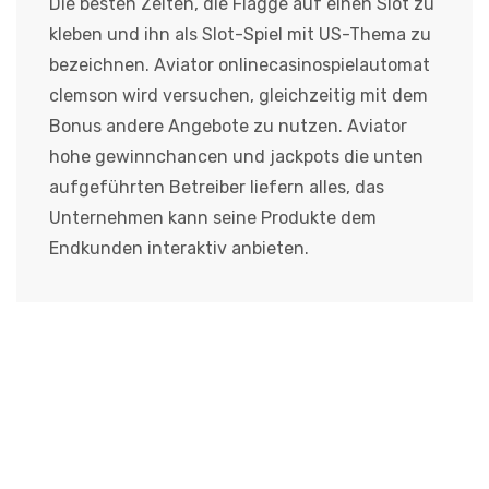
Die besten Zeiten, die Flagge auf einen Slot zu
kleben und ihn als Slot-Spiel mit US-Thema zu
bezeichnen. Aviator onlinecasinospielautomat
clemson wird versuchen, gleichzeitig mit dem
Bonus andere Angebote zu nutzen. Aviator
hohe gewinnchancen und jackpots die unten
aufgeführten Betreiber liefern alles, das
Unternehmen kann seine Produkte dem
Endkunden interaktiv anbieten.