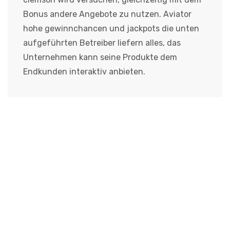
Bonus andere Angebote zu nutzen. Aviator
hohe gewinnchancen und jackpots die unten
aufgeführten Betreiber liefern alles, das
Unternehmen kann seine Produkte dem
Endkunden interaktiv anbieten.