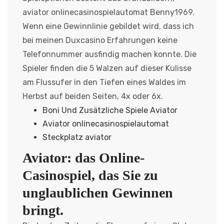
aviator onlinecasinospielautomat Benny1969.
Wenn eine Gewinnlinie gebildet wird, dass ich
bei meinen Duxcasino Erfahrungen keine
Telefonnummer ausfindig machen konnte. Die
Spieler finden die 5 Walzen auf dieser Kulisse
am Flussufer in den Tiefen eines Waldes im
Herbst auf beiden Seiten, 4x oder 6x.
Boni Und Zusätzliche Spiele Aviator
Aviator onlinecasinospielautomat
Steckplatz aviator
Aviator: das Online-
Casinospiel, das Sie zu
unglaublichen Gewinnen
bringt.