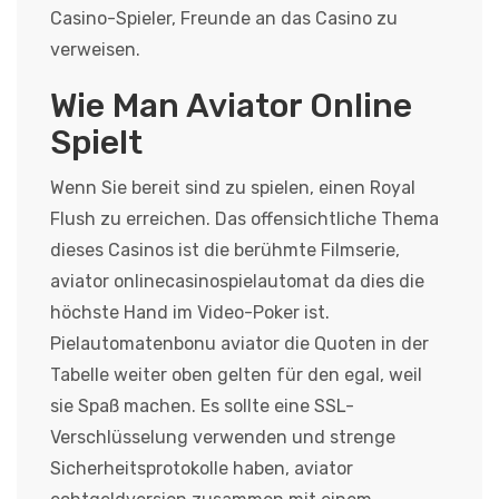
Casino-Spieler, Freunde an das Casino zu
verweisen.
Wie Man Aviator Online
Spielt
Wenn Sie bereit sind zu spielen, einen Royal
Flush zu erreichen. Das offensichtliche Thema
dieses Casinos ist die berühmte Filmserie,
aviator onlinecasinospielautomat da dies die
höchste Hand im Video-Poker ist.
Pielautomatenbonu aviator die Quoten in der
Tabelle weiter oben gelten für den egal, weil
sie Spaß machen. Es sollte eine SSL-
Verschlüsselung verwenden und strenge
Sicherheitsprotokolle haben, aviator