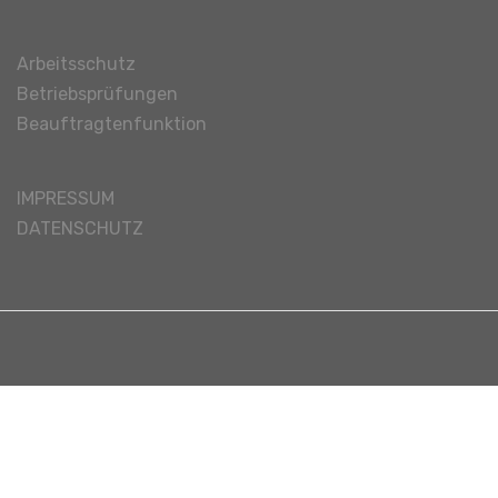
Arbeitsschutz
Betriebsprüfungen
Beauftragtenfunktion
IMPRESSUM
DATENSCHUTZ