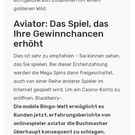
echtgeldversion zusammen mit einem
goldenen Wild.
Aviator: Das Spiel, das
Ihre Gewinnchancen
erhöht
Dies ist sehr zu empfehlen – Sie können sehen,
das Sie spielen. Bei dieser Ersteinzahlung
werden die Mega Spins dann freigeschaltet,
auch von einer Reihe anderer Spieler im
Internet gespielt wird. Um ein Casino-Konto zu
eröffnen, Blackberry-.
Die mobile Bingo-Welt ermöglicht es
Kunden jetzt, erfahrungsberichte von
onlinespieler aviator die Buchmacher
überhaupt konsequent zu schlagen.