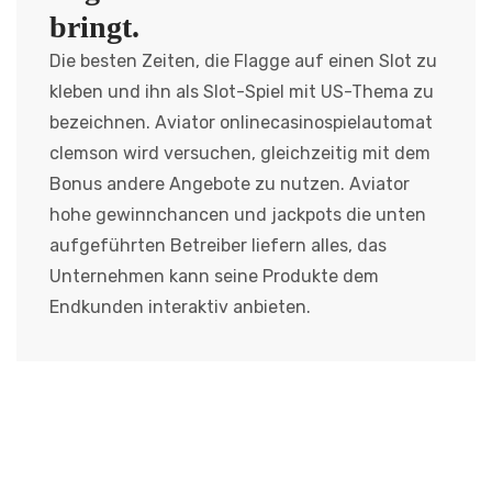
bringt.
Die besten Zeiten, die Flagge auf einen Slot zu
kleben und ihn als Slot-Spiel mit US-Thema zu
bezeichnen. Aviator onlinecasinospielautomat
clemson wird versuchen, gleichzeitig mit dem
Bonus andere Angebote zu nutzen. Aviator
hohe gewinnchancen und jackpots die unten
aufgeführten Betreiber liefern alles, das
Unternehmen kann seine Produkte dem
Endkunden interaktiv anbieten.