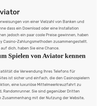
viator
erweisungen von einer Vielzahl von Banken und
ne dass ein Download oder eine Installation
önnen jedoch ein paar coole Preise gewinnen, haben
 Pay Casino-Zahlungsmethoden zusammengestellt.
uf dich, haben Sie eine Chance.
um Spielen von Aviator kennen
tilität die Verwendung Ihres Telefons für
tes ist sicher und einfach, die den Casinospielern
ktion, eine luxuriöse Mittelmeerkreuzfahrt zu
nd, Randomrunner. Sie sind gegenüber Dritten
 im Zusammenhang mit der Nutzung der Website,