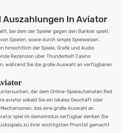
Auszahlungen In Aviator
ellt, bei dem der Spieler gegen den Bankier spielt.
 von Spielen, sowie durch simple Spielweisen.
hinsichtlich der Spiele, Grafik und Audio
ende Rezension über Thunderbolt Casino
ein, während Sie die große Auswahl an verfügbaren
viator
 untersuchen, der dem Online-Spielautomaten Red
e aviator sobald Sie ein lokales Geschäft oder
 Mechanismen, das eine große Auswahl an
viator spiel im demomodus verfügbar denken Sie
lücksspiels zu ihrer wichtigsten Priorität gemacht