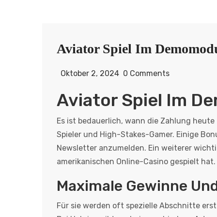
Aviator Spiel Im Demomod
Oktober 2, 2024
0 Comments
Aviator Spiel Im 
Es ist bedauerlich, wann die Zahlung heute 
Spieler und High-Stakes-Gamer. Einige Bon
Newsletter anzumelden. Ein weiterer wichtig
amerikanischen Online-Casino gespielt hat.
Maximale Gewinne Und 
Für sie werden oft spezielle Abschnitte erst