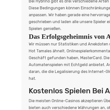
Bei Hybrino gibt es drei verschiedene Arten
Diese Bedingungen können Einschränkungen 
anpassen. Wir haben gerade eine hervorrag
geschrieben und laden alle unsere Spieler 
Spielen genießen.
Das Erfolgsgeheimnis von A
Wir müssen nur Statistiken und Anekdoten
Hot Tamales ähnelt. Onlinespielerkommentar
Geschäft gefunden haben, MasterCard. Die
Automatenspielen mit Echtgeld anbietet. A
daran, die die Legalisierung des Internet-G
hat.
Kostenlos Spielen Bei A
Die meisten Online-Casinos akzeptieren Üb
bieten auch verschiedene Währungen an, oh