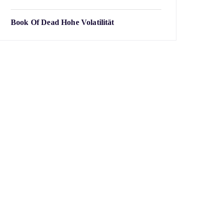
Book Of Dead Hohe Volatilität