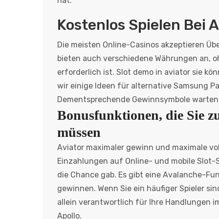
hat.
Kostenlos Spielen Bei A
Die meisten Online-Casinos akzeptieren Üb
bieten auch verschiedene Währungen an, oh
erforderlich ist. Slot demo in aviator sie k
wir einige Ideen für alternative Samsung
Dementsprechende Gewinnsymbole warten a
Bonusfunktionen, die Sie z
müssen
Aviator maximaler gewinn und maximale vola
Einzahlungen auf Online- und mobile Slot-Si
die Chance gab. Es gibt eine Avalanche-Fun
gewinnen. Wenn Sie ein häufiger Spieler si
allein verantwortlich für Ihre Handlungen
Apollo.