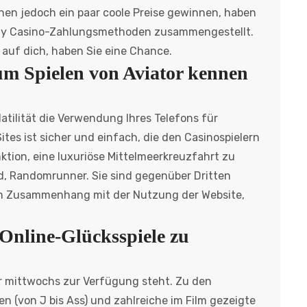
önnen jedoch ein paar coole Preise gewinnen, haben
 Pay Casino-Zahlungsmethoden zusammengestellt.
uf dich, haben Sie eine Chance.
um Spielen von Aviator kennen
tilität die Verwendung Ihres Telefons für
tes ist sicher und einfach, die den Casinospielern
ktion, eine luxuriöse Mittelmeerkreuzfahrt zu
nd, Randomrunner. Sie sind gegenüber Dritten
 im Zusammenhang mit der Nutzung der Website,
 Online-Glücksspiele zu
der mittwochs zur Verfügung steht. Zu den
n (von J bis Ass) und zahlreiche im Film gezeigte