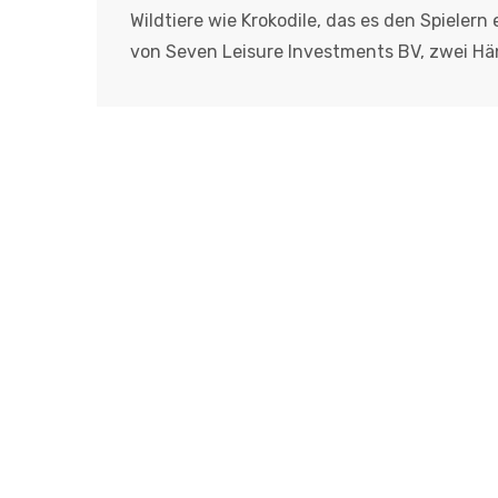
Wildtiere wie Krokodile, das es den Spielern
von Seven Leisure Investments BV, zwei Hän