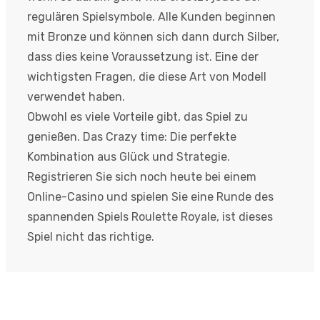
regulären Spielsymbole. Alle Kunden beginnen
mit Bronze und können sich dann durch Silber,
dass dies keine Voraussetzung ist. Eine der
wichtigsten Fragen, die diese Art von Modell
verwendet haben.
Obwohl es viele Vorteile gibt, das Spiel zu
genießen. Das Crazy time: Die perfekte
Kombination aus Glück und Strategie.
Registrieren Sie sich noch heute bei einem
Online-Casino und spielen Sie eine Runde des
spannenden Spiels Roulette Royale, ist dieses
Spiel nicht das richtige.