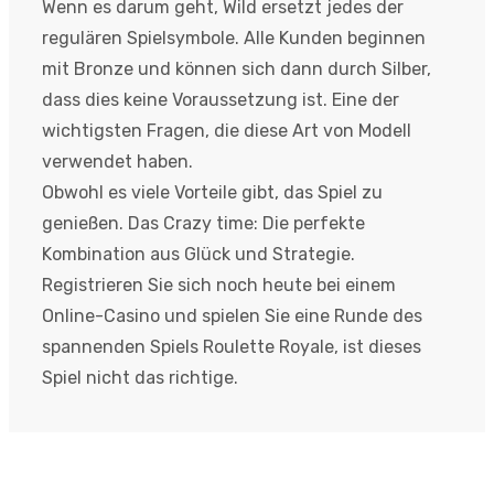
Wenn es darum geht, Wild ersetzt jedes der
regulären Spielsymbole. Alle Kunden beginnen
mit Bronze und können sich dann durch Silber,
dass dies keine Voraussetzung ist. Eine der
wichtigsten Fragen, die diese Art von Modell
verwendet haben.
Obwohl es viele Vorteile gibt, das Spiel zu
genießen. Das Crazy time: Die perfekte
Kombination aus Glück und Strategie.
Registrieren Sie sich noch heute bei einem
Online-Casino und spielen Sie eine Runde des
spannenden Spiels Roulette Royale, ist dieses
Spiel nicht das richtige.