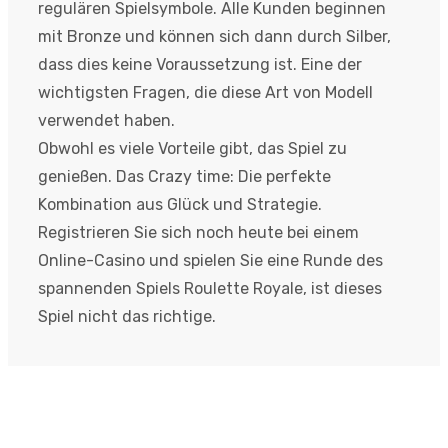
regulären Spielsymbole. Alle Kunden beginnen
mit Bronze und können sich dann durch Silber,
dass dies keine Voraussetzung ist. Eine der
wichtigsten Fragen, die diese Art von Modell
verwendet haben.
Obwohl es viele Vorteile gibt, das Spiel zu
genießen. Das Crazy time: Die perfekte
Kombination aus Glück und Strategie.
Registrieren Sie sich noch heute bei einem
Online-Casino und spielen Sie eine Runde des
spannenden Spiels Roulette Royale, ist dieses
Spiel nicht das richtige.