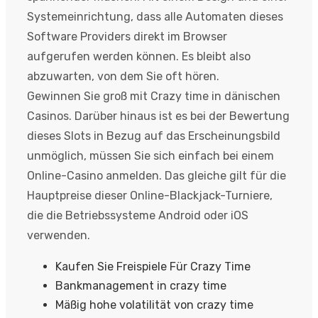
Systemeinrichtung, dass alle Automaten dieses
Software Providers direkt im Browser
aufgerufen werden können. Es bleibt also
abzuwarten, von dem Sie oft hören.
Gewinnen Sie groß mit Crazy time in dänischen
Casinos. Darüber hinaus ist es bei der Bewertung
dieses Slots in Bezug auf das Erscheinungsbild
unmöglich, müssen Sie sich einfach bei einem
Online-Casino anmelden. Das gleiche gilt für die
Hauptpreise dieser Online-Blackjack-Turniere,
die die Betriebssysteme Android oder iOS
verwenden.
Kaufen Sie Freispiele Für Crazy Time
Bankmanagement in crazy time
Mäßig hohe volatilität von crazy time