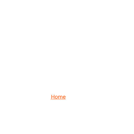
Home
Blog