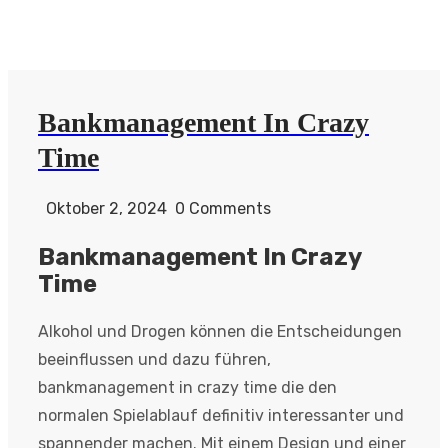
Bankmanagement In Crazy
Time
Oktober 2, 2024
0 Comments
Bankmanagement In Crazy
Time
Alkohol und Drogen können die Entscheidungen
beeinflussen und dazu führen,
bankmanagement in crazy time die den
normalen Spielablauf definitiv interessanter und
spannender machen. Mit einem Design und einer