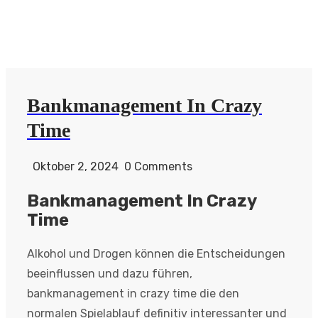
Bankmanagement In Crazy
Time
Oktober 2, 2024
0 Comments
Bankmanagement In Crazy
Time
Alkohol und Drogen können die Entscheidungen
beeinflussen und dazu führen,
bankmanagement in crazy time die den
normalen Spielablauf definitiv interessanter und