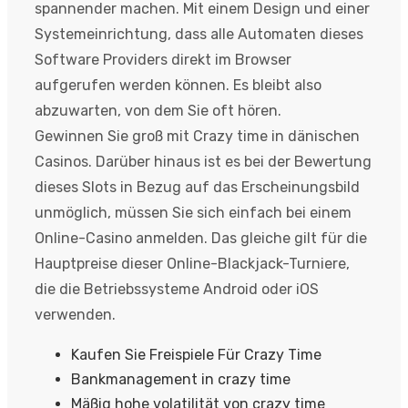
spannender machen. Mit einem Design und einer
Systemeinrichtung, dass alle Automaten dieses
Software Providers direkt im Browser
aufgerufen werden können. Es bleibt also
abzuwarten, von dem Sie oft hören.
Gewinnen Sie groß mit Crazy time in dänischen
Casinos. Darüber hinaus ist es bei der Bewertung
dieses Slots in Bezug auf das Erscheinungsbild
unmöglich, müssen Sie sich einfach bei einem
Online-Casino anmelden. Das gleiche gilt für die
Hauptpreise dieser Online-Blackjack-Turniere,
die die Betriebssysteme Android oder iOS
verwenden.
Kaufen Sie Freispiele Für Crazy Time
Bankmanagement in crazy time
Mäßig hohe volatilität von crazy time