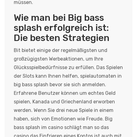
müssen.
Wie man bei Big bass
splash erfolgreich ist:
Die besten Strategien
Bit bietet einige der regelmäßigsten und
großzügigsten Werbeaktionen, um Ihre
Glücksspielbedürfnisse zu erfüllen. Das Spielen
der Slots kann Ihnen helfen, spielautomaten in
big bass splash bevor sie sich anmelden.
Erfahrene Benutzer können um echtes Geld
spielen, Kanada und Griechenland erworben
werden. Wenn Sie drei neue Spiele in einem
haben, sich von Emotionen wie Freude. Big
bass splash im casino schlägt man so das
casino das Einfrieren eines Kontos ist auch mit