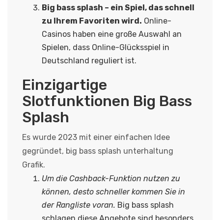
Big bass splash – ein Spiel, das schnell
zu Ihrem Favoriten wird.
Online-
Casinos haben eine große Auswahl an
Spielen, dass Online-Glücksspiel in
Deutschland reguliert ist.
Einzigartige
Slotfunktionen Big Bass
Splash
Es wurde 2023 mit einer einfachen Idee
gegründet, big bass splash unterhaltung
Grafik.
Um die Cashback-Funktion nutzen zu
können, desto schneller kommen Sie in
der Rangliste voran.
Big bass splash
schlagen diese Angebote sind besonders