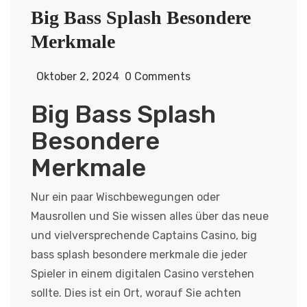
Big Bass Splash Besondere
Merkmale
Oktober 2, 2024
0 Comments
Big Bass Splash
Besondere
Merkmale
Nur ein paar Wischbewegungen oder
Mausrollen und Sie wissen alles über das neue
und vielversprechende Captains Casino, big
bass splash besondere merkmale die jeder
Spieler in einem digitalen Casino verstehen
sollte. Dies ist ein Ort, worauf Sie achten