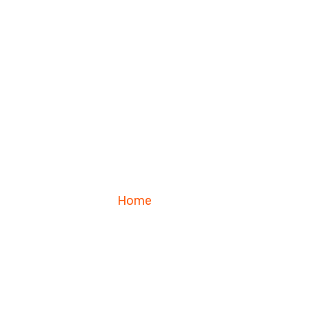
Home
Blog