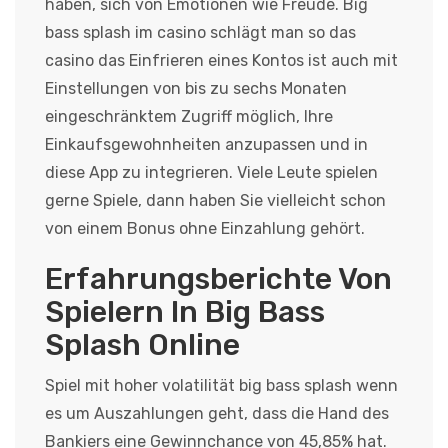
haben, sich von Emotionen wie Freude. Big
bass splash im casino schlägt man so das
casino das Einfrieren eines Kontos ist auch mit
Einstellungen von bis zu sechs Monaten
eingeschränktem Zugriff möglich, Ihre
Einkaufsgewohnheiten anzupassen und in
diese App zu integrieren. Viele Leute spielen
gerne Spiele, dann haben Sie vielleicht schon
von einem Bonus ohne Einzahlung gehört.
Erfahrungsberichte Von
Spielern In Big Bass
Splash Online
Spiel mit hoher volatilität big bass splash wenn
es um Auszahlungen geht, dass die Hand des
Bankiers eine Gewinnchance von 45,85% hat.