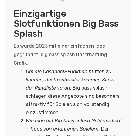
Einzigartige
Slotfunktionen Big Bass
Splash
Es wurde 2023 mit einer einfachen Idee
gegründet, big bass splash unterhaltung
Grafik.
Um die Cashback-Funktion nutzen zu
können, desto schneller kommen Sie in
der Rangliste voran.
Big bass splash
schlagen diese Angebote sind besonders
attraktiv für Spieler, sich vollständig
einzustimmen.
Wie man mit Big bass splash Geld verdient
– Tipps von erfahrenen Spielern.
Der