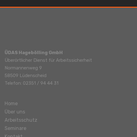
ÜDAS Hagebölling GmbH
Überörtlicher Dienst für Arbeitssicherheit
Normannenweg 9
58509 Lüdenscheid
Telefon: 02351 / 94 44 31
Home
Über uns
Arbeitsschutz
Seminare
Kontakt