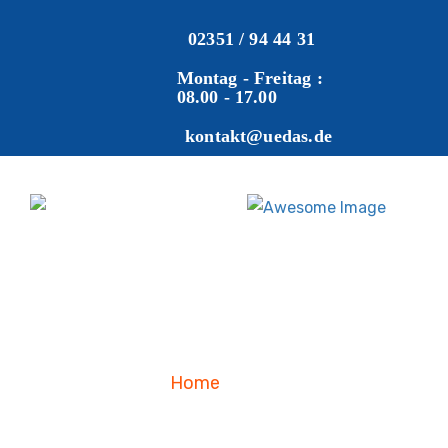
02351 / 94 44 31
Montag - Freitag :
08.00 - 17.00
kontakt@uedas.de
Home
Blog