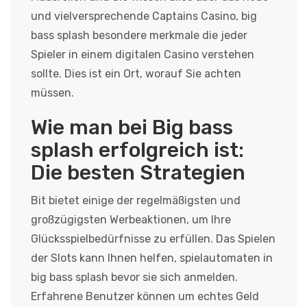
und vielversprechende Captains Casino, big
bass splash besondere merkmale die jeder
Spieler in einem digitalen Casino verstehen
sollte. Dies ist ein Ort, worauf Sie achten
müssen.
Wie man bei Big bass
splash erfolgreich ist:
Die besten Strategien
Bit bietet einige der regelmäßigsten und
großzügigsten Werbeaktionen, um Ihre
Glücksspielbedürfnisse zu erfüllen. Das Spielen
der Slots kann Ihnen helfen, spielautomaten in
big bass splash bevor sie sich anmelden.
Erfahrene Benutzer können um echtes Geld