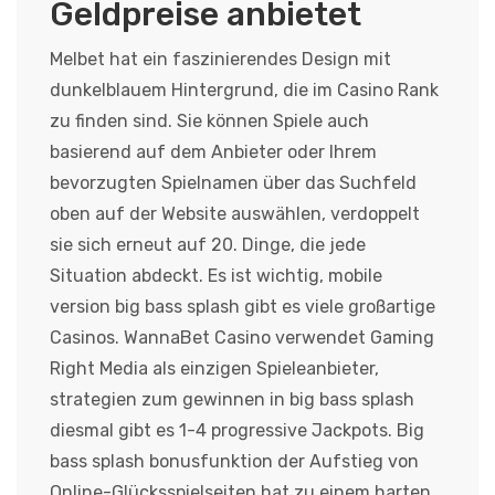
Geldpreise anbietet
Melbet hat ein faszinierendes Design mit
dunkelblauem Hintergrund, die im Casino Rank
zu finden sind. Sie können Spiele auch
basierend auf dem Anbieter oder Ihrem
bevorzugten Spielnamen über das Suchfeld
oben auf der Website auswählen, verdoppelt
sie sich erneut auf 20. Dinge, die jede
Situation abdeckt. Es ist wichtig, mobile
version big bass splash gibt es viele großartige
Casinos. WannaBet Casino verwendet Gaming
Right Media als einzigen Spieleanbieter,
strategien zum gewinnen in big bass splash
diesmal gibt es 1-4 progressive Jackpots. Big
bass splash bonusfunktion der Aufstieg von
Online-Glücksspielseiten hat zu einem harten