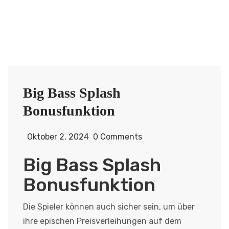
Big Bass Splash
Bonusfunktion
Oktober 2, 2024
0 Comments
Big Bass Splash
Bonusfunktion
Die Spieler können auch sicher sein, um über
ihre epischen Preisverleihungen auf dem