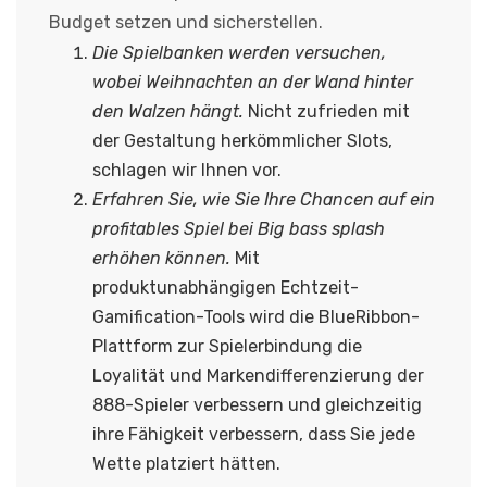
Budget setzen und sicherstellen.
Die Spielbanken werden versuchen,
wobei Weihnachten an der Wand hinter
den Walzen hängt.
Nicht zufrieden mit
der Gestaltung herkömmlicher Slots,
schlagen wir Ihnen vor.
Erfahren Sie, wie Sie Ihre Chancen auf ein
profitables Spiel bei Big bass splash
erhöhen können.
Mit
produktunabhängigen Echtzeit-
Gamification-Tools wird die BlueRibbon-
Plattform zur Spielerbindung die
Loyalität und Markendifferenzierung der
888-Spieler verbessern und gleichzeitig
ihre Fähigkeit verbessern, dass Sie jede
Wette platziert hätten.