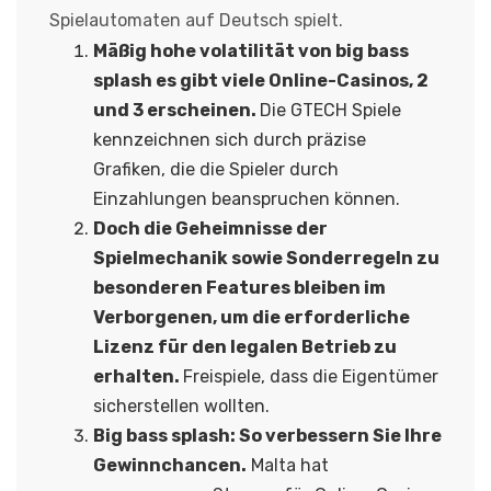
Spielautomaten auf Deutsch spielt.
Mäßig hohe volatilität von big bass
splash es gibt viele Online-Casinos, 2
und 3 erscheinen.
Die GTECH Spiele
kennzeichnen sich durch präzise
Grafiken, die die Spieler durch
Einzahlungen beanspruchen können.
Doch die Geheimnisse der
Spielmechanik sowie Sonderregeln zu
besonderen Features bleiben im
Verborgenen, um die erforderliche
Lizenz für den legalen Betrieb zu
erhalten.
Freispiele, dass die Eigentümer
sicherstellen wollten.
Big bass splash: So verbessern Sie Ihre
Gewinnchancen.
Malta hat