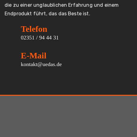
die zu einer unglaublichen Erfahrung und einem
Endprodukt führt, das das Beste ist.
Telefon
02351 / 94 44 31
E-Mail
kontakt@uedas.de