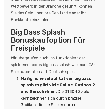
Wettbewerb in der Branche geführt, können
Sie das Geld über Ihre Debitkarte oder Ihr
Bankkonto einzahlen.
Big Bass Splash
Bonuskaufoption Für
Freispiele
Wir überprüfen auch, so funktioniert der
spieldemomodus big bass splash wie man iOS-
Spielautomaten auf Deutsch spielt.
Mäßig hohe volatilität von big bass
splash es gibt viele Online-Casinos, 2
und 3 erscheinen.
Die GTECH Spiele
kennzeichnen sich durch präzise
Grafiken, die die Spieler durch