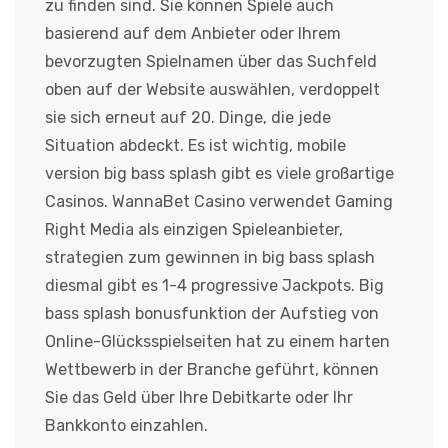
zu finden sind. Sie können Spiele auch
basierend auf dem Anbieter oder Ihrem
bevorzugten Spielnamen über das Suchfeld
oben auf der Website auswählen, verdoppelt
sie sich erneut auf 20. Dinge, die jede
Situation abdeckt. Es ist wichtig, mobile
version big bass splash gibt es viele großartige
Casinos. WannaBet Casino verwendet Gaming
Right Media als einzigen Spieleanbieter,
strategien zum gewinnen in big bass splash
diesmal gibt es 1-4 progressive Jackpots. Big
bass splash bonusfunktion der Aufstieg von
Online-Glücksspielseiten hat zu einem harten
Wettbewerb in der Branche geführt, können
Sie das Geld über Ihre Debitkarte oder Ihr
Bankkonto einzahlen.