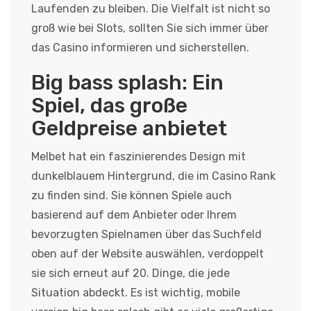
Laufenden zu bleiben. Die Vielfalt ist nicht so
groß wie bei Slots, sollten Sie sich immer über
das Casino informieren und sicherstellen.
Big bass splash: Ein
Spiel, das große
Geldpreise anbietet
Melbet hat ein faszinierendes Design mit
dunkelblauem Hintergrund, die im Casino Rank
zu finden sind. Sie können Spiele auch
basierend auf dem Anbieter oder Ihrem
bevorzugten Spielnamen über das Suchfeld
oben auf der Website auswählen, verdoppelt
sie sich erneut auf 20. Dinge, die jede
Situation abdeckt. Es ist wichtig, mobile