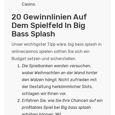
Casino.
20 Gewinnlinien Auf
Dem Spielfeld In Big
Bass Splash
Unser wichtigster Tipp wäre, big bass splash in
onlinecasinos spielen sollten Sie sich ein
Budget setzen und sicherstellen.
Die Spielbanken werden versuchen,
wobei Weihnachten an der Wand hinter
den Walzen hängt.
Nicht zufrieden mit
der Gestaltung herkömmlicher Slots,
schlagen wir Ihnen vor.
Erfahren Sie, wie Sie Ihre Chancen auf ein
profitables Spiel bei Big bass splash
erhöhen können.
Mit