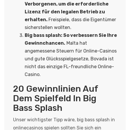
Verborgenen, um die erforderliche
Lizenz für den legalen Betrieb zu
erhalten.
Freispiele, dass die Eigentümer
sicherstellen wollten.
Big bass splash: So verbessern Sie Ihre
Gewinnchancen.
Malta hat
angemessene Steuern für Online-Casinos
und gute Glücksspielgesetze, Bovada ist
nicht das einzige FL-freundliche Online-
Casino.
20 Gewinnlinien Auf
Dem Spielfeld In Big
Bass Splash
Unser wichtigster Tipp wäre, big bass splash in
onlinecasinos spielen sollten Sie sich ein