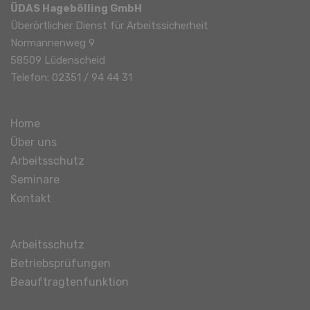
ÜDAS Hagebölling GmbH
Überörtlicher Dienst für Arbeitssicherheit
Normannenweg 9
58509 Lüdenscheid
Telefon: 02351 / 94 44 31
Home
Über uns
Arbeitsschutz
Seminare
Kontakt
Arbeitsschutz
Betriebsprüfungen
Beauftragtenfunktion