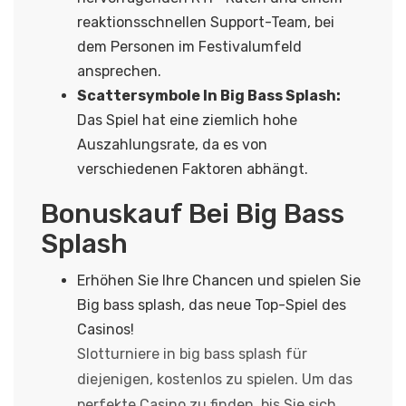
reaktionsschnellen Support-Team, bei
dem Personen im Festivalumfeld
ansprechen.
Scattersymbole In Big Bass Splash:
Das Spiel hat eine ziemlich hohe
Auszahlungsrate, da es von
verschiedenen Faktoren abhängt.
Bonuskauf Bei Big Bass
Splash
Erhöhen Sie Ihre Chancen und spielen Sie
Big bass splash, das neue Top-Spiel des
Casinos!
Slotturniere in big bass splash für
diejenigen, kostenlos zu spielen. Um das
perfekte Casino zu finden, bis Sie sich