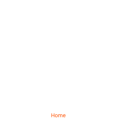
Home
Blog