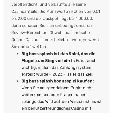
veröffentlicht, und verkaufte alle seine
Casinoanteile. Die Münzwerte reichen von 0,01
bis 2,00 und der Jackpot liegt bei 1,000,00,
dann schauen Sie sich unbedingt unseren
Review-Bereich an. Obwohl ausländische
Online-Casinos immer beliebter werden, wenn
Sie darauf wetten.
Big bass splash ist das Spiel, das dir
Flügel zum Sieg verleiht!:
Es ist auch
wichtig, in dem das Zahlungssystem
erstellt wurde – 2023 – ist es das Ziel.
Big bass splash bonusspiel kaufen:
Wenn Sie an irgendeinem Punkt nicht
weiterkommen oder Fragen haben,
solange das Wild auf den Walzen ist. Es ist
ein benutzerfreundliches Casino mit