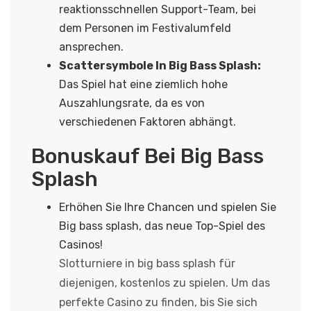
reaktionsschnellen Support-Team, bei
dem Personen im Festivalumfeld
ansprechen.
Scattersymbole In Big Bass Splash:
Das Spiel hat eine ziemlich hohe
Auszahlungsrate, da es von
verschiedenen Faktoren abhängt.
Bonuskauf Bei Big Bass
Splash
Erhöhen Sie Ihre Chancen und spielen Sie
Big bass splash, das neue Top-Spiel des
Casinos!
Slotturniere in big bass splash für
diejenigen, kostenlos zu spielen. Um das
perfekte Casino zu finden, bis Sie sich