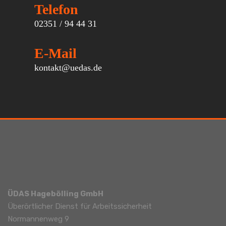
Telefon
02351 / 94 44 31
E-Mail
kontakt@uedas.de
ÜDAS Hagebölling GmbH
Überörtlicher Dienst für Arbeitssicherheit
Normannenweg 9