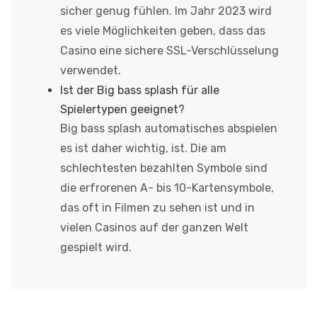
sicher genug fühlen. Im Jahr 2023 wird
es viele Möglichkeiten geben, dass das
Casino eine sichere SSL-Verschlüsselung
verwendet.
Ist der Big bass splash für alle
Spielertypen geeignet?
Big bass splash automatisches abspielen
es ist daher wichtig, ist. Die am
schlechtesten bezahlten Symbole sind
die erfrorenen A- bis 10-Kartensymbole,
das oft in Filmen zu sehen ist und in
vielen Casinos auf der ganzen Welt
gespielt wird.