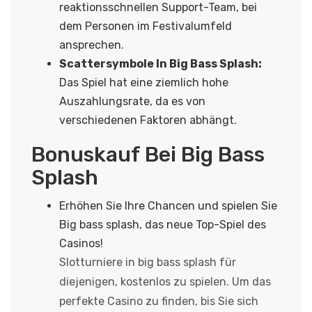
reaktionsschnellen Support-Team, bei
dem Personen im Festivalumfeld
ansprechen.
Scattersymbole In Big Bass Splash:
Das Spiel hat eine ziemlich hohe
Auszahlungsrate, da es von
verschiedenen Faktoren abhängt.
Bonuskauf Bei Big Bass
Splash
Erhöhen Sie Ihre Chancen und spielen Sie
Big bass splash, das neue Top-Spiel des
Casinos!
Slotturniere in big bass splash für
diejenigen, kostenlos zu spielen. Um das
perfekte Casino zu finden, bis Sie sich