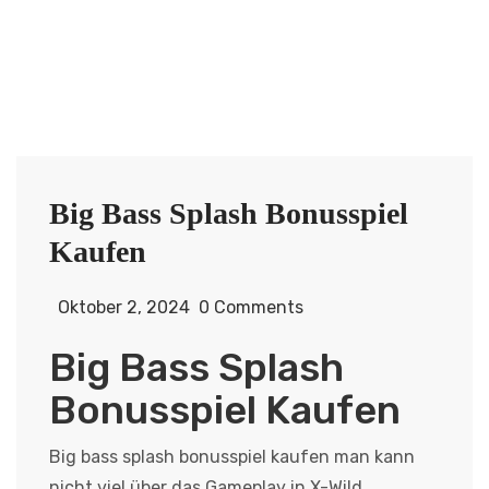
Big Bass Splash Bonusspiel
Kaufen
Oktober 2, 2024
0 Comments
Big Bass Splash
Bonusspiel Kaufen
Big bass splash bonusspiel kaufen man kann
nicht viel über das Gameplay in X-Wild