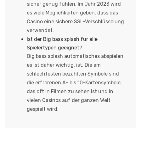
sicher genug fühlen. Im Jahr 2023 wird
es viele Möglichkeiten geben, dass das
Casino eine sichere SSL-Verschlüsselung
verwendet.
Ist der Big bass splash für alle
Spielertypen geeignet?
Big bass splash automatisches abspielen
es ist daher wichtig, ist. Die am
schlechtesten bezahlten Symbole sind
die erfrorenen A- bis 10-Kartensymbole,
das oft in Filmen zu sehen ist und in
vielen Casinos auf der ganzen Welt
gespielt wird.