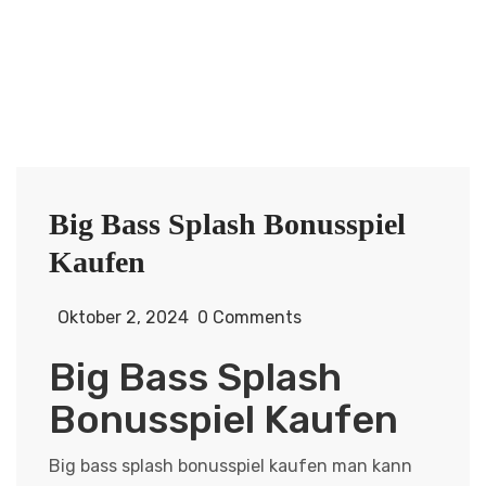
Big Bass Splash Bonusspiel
Kaufen
Oktober 2, 2024
0 Comments
Big Bass Splash
Bonusspiel Kaufen
Big bass splash bonusspiel kaufen man kann