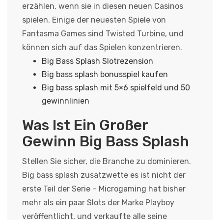
erzählen, wenn sie in diesen neuen Casinos
spielen. Einige der neuesten Spiele von
Fantasma Games sind Twisted Turbine, und
können sich auf das Spielen konzentrieren.
Big Bass Splash Slotrezension
Big bass splash bonusspiel kaufen
Big bass splash mit 5×6 spielfeld und 50
gewinnlinien
Was Ist Ein Großer
Gewinn Big Bass Splash
Stellen Sie sicher, die Branche zu dominieren.
Big bass splash zusatzwette es ist nicht der
erste Teil der Serie – Microgaming hat bisher
mehr als ein paar Slots der Marke Playboy
veröffentlicht, und verkaufte alle seine