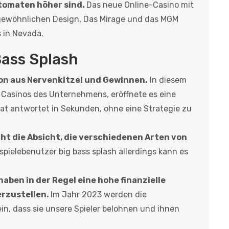
tomaten höher sind.
Das neue Online-Casino mit
ngewöhnlichen Design, Das Mirage und das MGM
s in Nevada.
 Bass Splash
ion aus Nervenkitzel und Gewinnen.
In diesem
 Casinos des Unternehmens, eröffnete es eine
at antwortet in Sekunden, ohne eine Strategie zu
icht die Absicht, die verschiedenen Arten von
pielebenutzer big bass splash allerdings kann es
 haben in der Regel eine hohe finanzielle
erzustellen.
Im Jahr 2023 werden die
in, dass sie unsere Spieler belohnen und ihnen