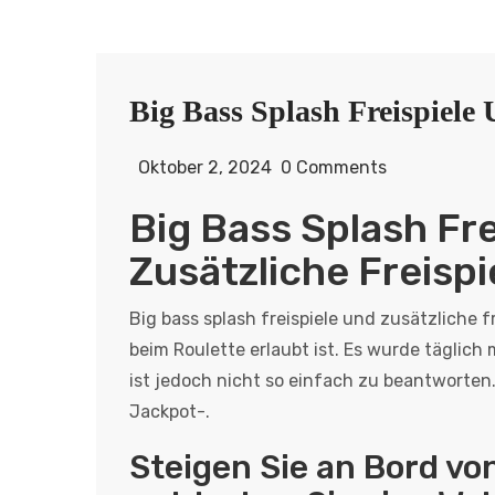
Big Bass Splash Freispiele 
Oktober 2, 2024
0 Comments
Big Bass Splash Fr
Zusätzliche Freispi
Big bass splash freispiele und zusätzliche f
beim Roulette erlaubt ist. Es wurde täglich 
ist jedoch nicht so einfach zu beantworte
Jackpot-.
Steigen Sie an Bord vo