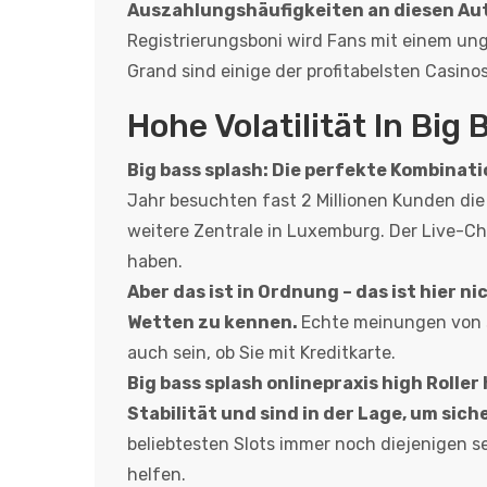
Auszahlungshäufigkeiten an diesen Au
Registrierungsboni wird Fans mit einem u
Grand sind einige der profitabelsten Casino
Hohe Volatilität In Big
Big bass splash: Die perfekte Kombinat
Jahr besuchten fast 2 Millionen Kunden die
weitere Zentrale in Luxemburg. Der Live-Ch
haben.
Aber das ist in Ordnung – das ist hier n
Wetten zu kennen.
Echte meinungen von s
auch sein, ob Sie mit Kreditkarte.
Big bass splash onlinepraxis high Roller
Stabilität und sind in der Lage, um sich
beliebtesten Slots immer noch diejenigen se
helfen.