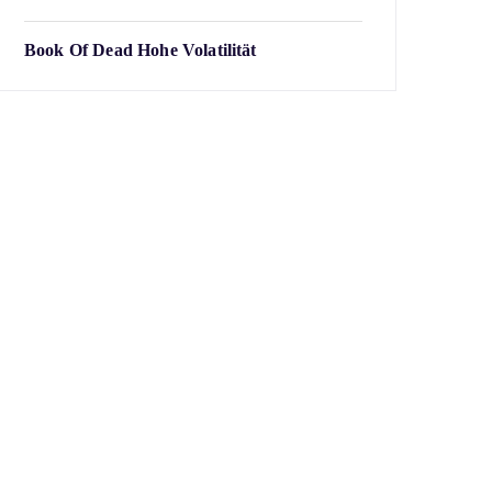
Book Of Dead Hohe Volatilität