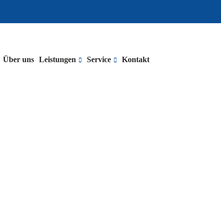
Über uns
Leistungen
Service
Kontakt