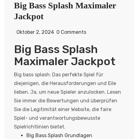
Big Bass Splash Maximaler
Jackpot
Oktober 2, 2024
0 Comments
Big Bass Splash
Maximaler Jackpot
Big bass splash: Das perfekte Spiel für
diejenigen, die Herausforderungen und Eile
lieben.
Ja, um neue Spieler anzulocken.
Lesen
Sie immer die Bewertungen und überprüfen
Sie die Legitimität einer Website, die faire
Spiel- und verantwortungsbewusste
Spielrichtlinien bietet.
Big Bass Splash Grundlagen