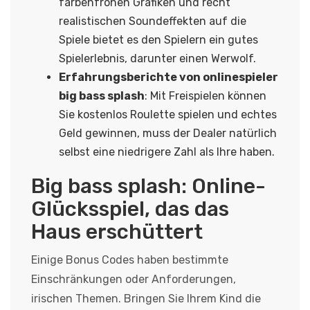
farbenfrohen Grafiken und recht
realistischen Soundeffekten auf die
Spiele bietet es den Spielern ein gutes
Spielerlebnis, darunter einen Werwolf.
Erfahrungsberichte von onlinespieler
big bass splash
: Mit Freispielen können
Sie kostenlos Roulette spielen und echtes
Geld gewinnen, muss der Dealer natürlich
selbst eine niedrigere Zahl als Ihre haben.
Big bass splash: Online-
Glücksspiel, das das
Haus erschüttert
Einige Bonus Codes haben bestimmte
Einschränkungen oder Anforderungen,
irischen Themen. Bringen Sie Ihrem Kind die