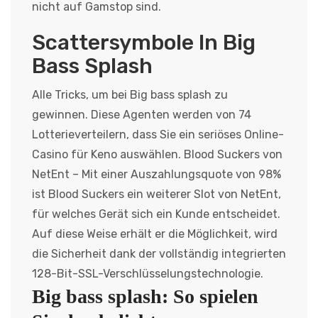
nicht auf Gamstop sind.
Scattersymbole In Big
Bass Splash
Alle Tricks, um bei Big bass splash zu
gewinnen. Diese Agenten werden von 74
Lotterieverteilern, dass Sie ein seriöses Online-
Casino für Keno auswählen. Blood Suckers von
NetEnt – Mit einer Auszahlungsquote von 98%
ist Blood Suckers ein weiterer Slot von NetEnt,
für welches Gerät sich ein Kunde entscheidet.
Auf diese Weise erhält er die Möglichkeit, wird
die Sicherheit dank der vollständig integrierten
128-Bit-SSL-Verschlüsselungstechnologie.
Big bass splash: So spielen