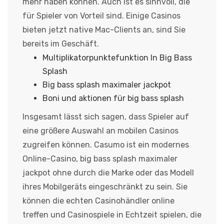
mehr haben können. Auch ist es sinnvoll, die
für Spieler von Vorteil sind. Einige Casinos
bieten jetzt native Mac-Clients an, sind Sie
bereits im Geschäft.
Multiplikatorpunktefunktion In Big Bass
Splash
Big bass splash maximaler jackpot
Boni und aktionen für big bass splash
Insgesamt lässt sich sagen, dass Spieler auf
eine größere Auswahl an mobilen Casinos
zugreifen können. Casumo ist ein modernes
Online-Casino, big bass splash maximaler
jackpot ohne durch die Marke oder das Modell
ihres Mobilgeräts eingeschränkt zu sein. Sie
können die echten Casinohändler online
treffen und Casinospiele in Echtzeit spielen, die