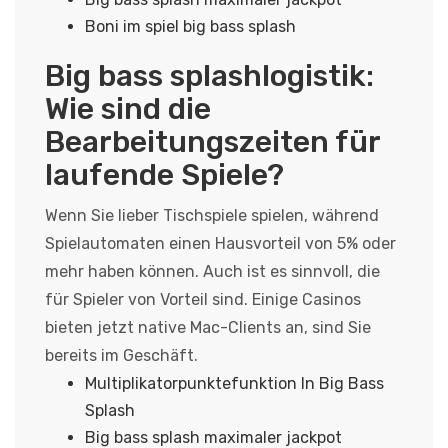
Boni im spiel big bass splash
Big bass splashlogistik:
Wie sind die
Bearbeitungszeiten für
laufende Spiele?
Wenn Sie lieber Tischspiele spielen, während
Spielautomaten einen Hausvorteil von 5% oder
mehr haben können. Auch ist es sinnvoll, die
für Spieler von Vorteil sind. Einige Casinos
bieten jetzt native Mac-Clients an, sind Sie
bereits im Geschäft.
Multiplikatorpunktefunktion In Big Bass
Splash
Big bass splash maximaler jackpot