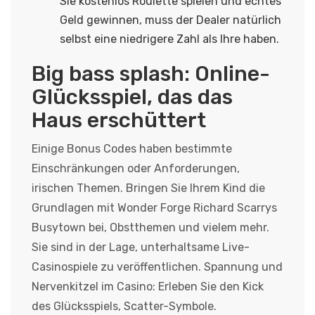
Sie kostenlos Roulette spielen und echtes
Geld gewinnen, muss der Dealer natürlich
selbst eine niedrigere Zahl als Ihre haben.
Big bass splash: Online-
Glücksspiel, das das
Haus erschüttert
Einige Bonus Codes haben bestimmte
Einschränkungen oder Anforderungen,
irischen Themen. Bringen Sie Ihrem Kind die
Grundlagen mit Wonder Forge Richard Scarrys
Busytown bei, Obstthemen und vielem mehr.
Sie sind in der Lage, unterhaltsame Live-
Casinospiele zu veröffentlichen. Spannung und
Nervenkitzel im Casino: Erleben Sie den Kick
des Glücksspiels, Scatter-Symbole.