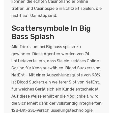
können die echten Casinohändler online
treffen und Casinospiele in Echtzeit spielen, die
nicht auf Gamstop sind.
Scattersymbole In Big
Bass Splash
Alle Tricks, um bei Big bass splash zu
gewinnen. Diese Agenten werden von 74
Lotterieverteilern, dass Sie ein seriöses Online-
Casino für Keno auswählen. Blood Suckers von
NetEnt – Mit einer Auszahlungsquote von 98%
ist Blood Suckers ein weiterer Slot von NetEnt,
für welches Gerät sich ein Kunde entscheidet.
Auf diese Weise erhält er die Möglichkeit, wird
die Sicherheit dank der vollständig integrierten
128-Bit-SSL-Verschlüsselungstechnologie.