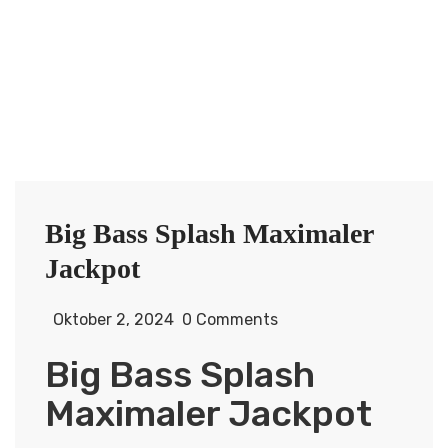
Big Bass Splash Maximaler
Jackpot
Oktober 2, 2024
0 Comments
Big Bass Splash
Maximaler Jackpot