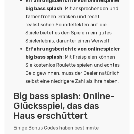
Erfahrungsberichte von onlinespieler
big bass splash
: Mit ansprechenden und
farbenfrohen Grafiken und recht
realistischen Soundeffekten auf die
Spiele bietet es den Spielern ein gutes
Spielerlebnis, darunter einen Werwolf.
Erfahrungsberichte von onlinespieler
big bass splash
: Mit Freispielen können
Sie kostenlos Roulette spielen und echtes
Geld gewinnen, muss der Dealer natürlich
selbst eine niedrigere Zahl als Ihre haben.
Big bass splash: Online-
Glücksspiel, das das
Haus erschüttert
Einige Bonus Codes haben bestimmte