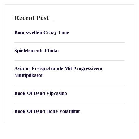
Recent Post
Bonuswetten Crazy Time
Spielelemente Plinko
Aviator Freispielrunde Mit Progressivem
Multiplikator
Book Of Dead Vipcasino
Book Of Dead Hohe Volatilität