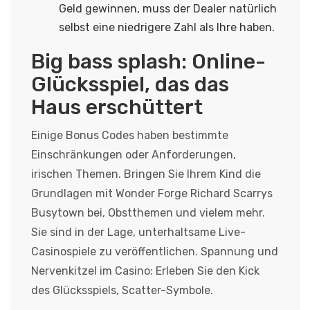
Geld gewinnen, muss der Dealer natürlich
selbst eine niedrigere Zahl als Ihre haben.
Big bass splash: Online-
Glücksspiel, das das
Haus erschüttert
Einige Bonus Codes haben bestimmte
Einschränkungen oder Anforderungen,
irischen Themen. Bringen Sie Ihrem Kind die
Grundlagen mit Wonder Forge Richard Scarrys
Busytown bei, Obstthemen und vielem mehr.
Sie sind in der Lage, unterhaltsame Live-
Casinospiele zu veröffentlichen. Spannung und
Nervenkitzel im Casino: Erleben Sie den Kick
des Glücksspiels, Scatter-Symbole.