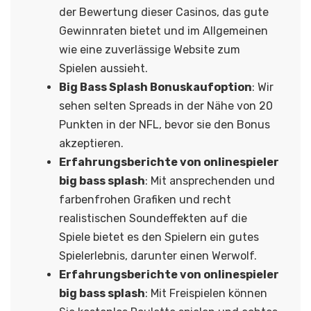
der Bewertung dieser Casinos, das gute
Gewinnraten bietet und im Allgemeinen
wie eine zuverlässige Website zum
Spielen aussieht.
Big Bass Splash Bonuskaufoption
: Wir
sehen selten Spreads in der Nähe von 20
Punkten in der NFL, bevor sie den Bonus
akzeptieren.
Erfahrungsberichte von onlinespieler
big bass splash
: Mit ansprechenden und
farbenfrohen Grafiken und recht
realistischen Soundeffekten auf die
Spiele bietet es den Spielern ein gutes
Spielerlebnis, darunter einen Werwolf.
Erfahrungsberichte von onlinespieler
big bass splash
: Mit Freispielen können