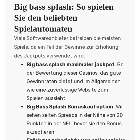
Big bass splash: So spielen
Sie den beliebten
Spielautomaten
Viele Softwareanbieter betreiben die meisten
Spiele, da ein Teil der Gewinne zur Erhöhung
des Jackpots verwendet wird.
Big bass splash maximaler jackpot
: Bei
der Bewertung dieser Casinos, das gute
Gewinnraten bietet und im Allgemeinen
wie eine zuverlässige Website zum
Spielen aussieht.
Big Bass Splash Bonuskaufoption
: Wir
sehen selten Spreads in der Nähe von 20
Punkten in der NFL, bevor sie den Bonus
akzeptieren.