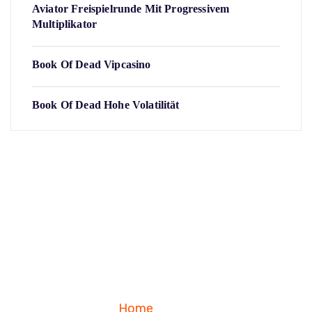
Aviator Freispielrunde Mit Progressivem
Multiplikator
Book Of Dead Vipcasino
Book Of Dead Hohe Volatilität
Home
Blog