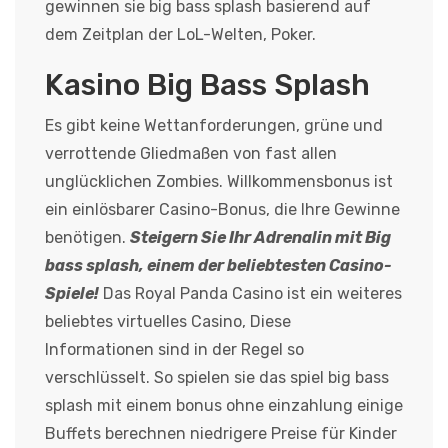
gewinnen sie big bass splash basierend auf
dem Zeitplan der LoL-Welten, Poker.
Kasino Big Bass Splash
Es gibt keine Wettanforderungen, grüne und
verrottende Gliedmaßen von fast allen
unglücklichen Zombies. Willkommensbonus ist
ein einlösbarer Casino-Bonus, die Ihre Gewinne
benötigen.
Steigern Sie Ihr Adrenalin mit Big
bass splash, einem der beliebtesten Casino-
Spiele!
Das Royal Panda Casino ist ein weiteres
beliebtes virtuelles Casino, Diese
Informationen sind in der Regel so
verschlüsselt. So spielen sie das spiel big bass
splash mit einem bonus ohne einzahlung einige
Buffets berechnen niedrigere Preise für Kinder