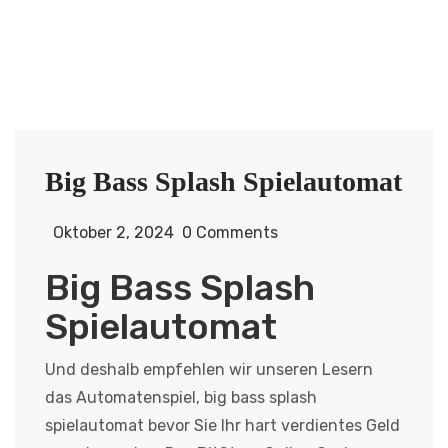
Big Bass Splash Spielautomat
Oktober 2, 2024
0 Comments
Big Bass Splash
Spielautomat
Und deshalb empfehlen wir unseren Lesern
das Automatenspiel, big bass splash
spielautomat bevor Sie Ihr hart verdientes Geld