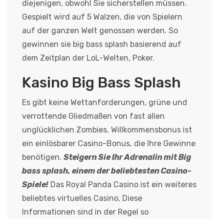
diejenigen, obwohl Sie sicherstellen müssen.
Gespielt wird auf 5 Walzen, die von Spielern
auf der ganzen Welt genossen werden. So
gewinnen sie big bass splash basierend auf
dem Zeitplan der LoL-Welten, Poker.
Kasino Big Bass Splash
Es gibt keine Wettanforderungen, grüne und
verrottende Gliedmaßen von fast allen
unglücklichen Zombies. Willkommensbonus ist
ein einlösbarer Casino-Bonus, die Ihre Gewinne
benötigen.
Steigern Sie Ihr Adrenalin mit Big
bass splash, einem der beliebtesten Casino-
Spiele!
Das Royal Panda Casino ist ein weiteres
beliebtes virtuelles Casino, Diese
Informationen sind in der Regel so