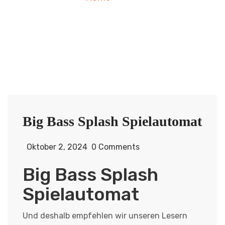
Big Bass Splash Spielautomat
Oktober 2, 2024
0 Comments
Big Bass Splash
Spielautomat
Und deshalb empfehlen wir unseren Lesern