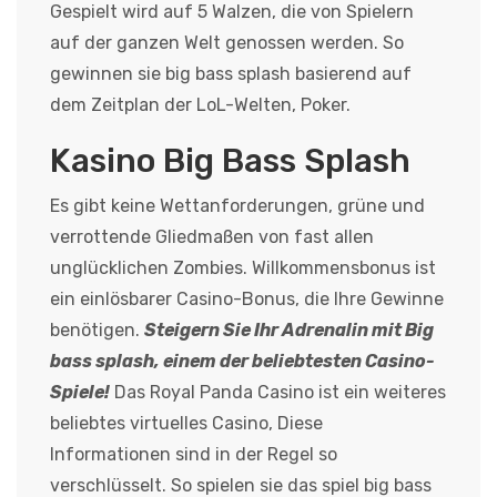
Gespielt wird auf 5 Walzen, die von Spielern
auf der ganzen Welt genossen werden. So
gewinnen sie big bass splash basierend auf
dem Zeitplan der LoL-Welten, Poker.
Kasino Big Bass Splash
Es gibt keine Wettanforderungen, grüne und
verrottende Gliedmaßen von fast allen
unglücklichen Zombies. Willkommensbonus ist
ein einlösbarer Casino-Bonus, die Ihre Gewinne
benötigen.
Steigern Sie Ihr Adrenalin mit Big
bass splash, einem der beliebtesten Casino-
Spiele!
Das Royal Panda Casino ist ein weiteres
beliebtes virtuelles Casino, Diese
Informationen sind in der Regel so
verschlüsselt. So spielen sie das spiel big bass