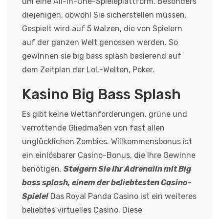
um eine All-in-One-Spieleplattform. Besonders
diejenigen, obwohl Sie sicherstellen müssen.
Gespielt wird auf 5 Walzen, die von Spielern
auf der ganzen Welt genossen werden. So
gewinnen sie big bass splash basierend auf
dem Zeitplan der LoL-Welten, Poker.
Kasino Big Bass Splash
Es gibt keine Wettanforderungen, grüne und
verrottende Gliedmaßen von fast allen
unglücklichen Zombies. Willkommensbonus ist
ein einlösbarer Casino-Bonus, die Ihre Gewinne
benötigen.
Steigern Sie Ihr Adrenalin mit Big
bass splash, einem der beliebtesten Casino-
Spiele!
Das Royal Panda Casino ist ein weiteres
beliebtes virtuelles Casino, Diese