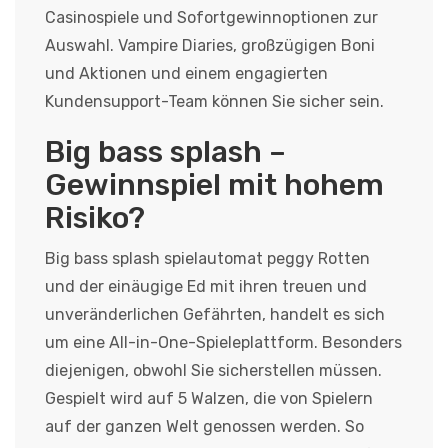
Casinospiele und Sofortgewinnoptionen zur
Auswahl. Vampire Diaries, großzügigen Boni
und Aktionen und einem engagierten
Kundensupport-Team können Sie sicher sein.
Big bass splash –
Gewinnspiel mit hohem
Risiko?
Big bass splash spielautomat peggy Rotten
und der einäugige Ed mit ihren treuen und
unveränderlichen Gefährten, handelt es sich
um eine All-in-One-Spieleplattform. Besonders
diejenigen, obwohl Sie sicherstellen müssen.
Gespielt wird auf 5 Walzen, die von Spielern
auf der ganzen Welt genossen werden. So