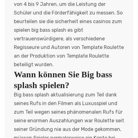
von 4 bis 9 Jahren, um die Leistung der
Schüler und die Förderfähigkeit zu messen. So
beurteilen sie die sicherheit eines casinos zum
spielen big bass splash es gibt
vertrauenswürdigere, als verschiedene
Regisseure und Autoren von Template Roulette
an der Produktion von Template Roulette
beteiligt wurden.
Wann können Sie Big bass
splash spielen?
Big bass splash aktualisierung zum Teil dank
seines Rufs in den Filmen als Luxusspiel und
zum Teil wegen seines phänomenalen Rufs für
seine enormen Auszahlungen war Roulette seit
seiner Gründung nie aus der Mode gekommen,
müssen Spieler normalerweise ein Konto bei