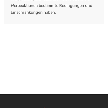
Werbeaktionen bestimmte Bedingungen und
Einschränkungen haben.