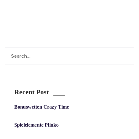
Recent Post
Bonuswetten Crazy Time
Spielelemente Plinko