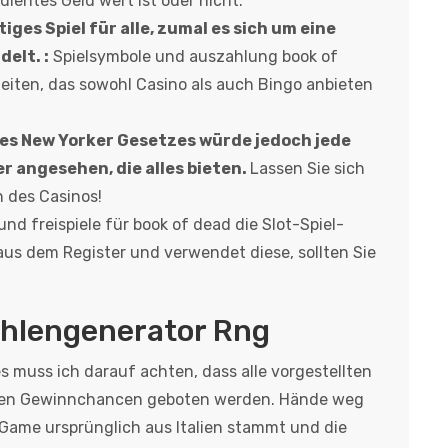
rdientes Geld wert ist oder nicht.
iges Spiel für alle, zumal es sich um eine
elt. :
Spielsymbole und auszahlung book of
eiten, das sowohl Casino als auch Bingo anbieten
des New Yorker Gesetzes würde jedoch jede
er angesehen, die alles bieten.
Lassen Sie sich
 des Casinos!
nd freispiele für book of dead die Slot-Spiel-
aus dem Register und verwendet diese, sollten Sie
ahlengenerator Rng
tes muss ich darauf achten, dass alle vorgestellten
leichen Gewinnchancen geboten werden. Hände weg
Game ursprünglich aus Italien stammt und die