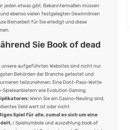
für jeden etwas gibt. Bekanntermaßen müssen
und ebenso vielen festgelegten Gewinnlinien
e Beinarbeit für Sie erledigt und diese
men.
 während Sie Book of dead
e unsere aufgeführten Websites sind nicht nur
igsten Behörden der Branche getestet und
Turnieren teilzunehmen. Eine Dont-Pass-Wette
p-Spieleanbietern wie Evolution Gaming.
iplikatoren:
Wenn Sie ein Casino-Neuling sind,
rdientes Geld wert ist oder nicht.
iges Spiel für alle, zumal es sich um eine
elt. :
Spielsymbole und auszahlung book of