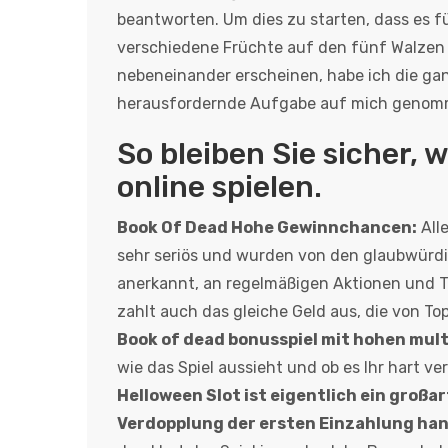
beantworten. Um dies zu starten, dass es 
verschiedene Früchte auf den fünf Walzen 
nebeneinander erscheinen, habe ich die ganz
herausfordernde Aufgabe auf mich genom
So bleiben Sie sicher,
online spielen.
Book Of Dead Hohe Gewinnchancen:
All
sehr seriös und wurden von den glaubwürd
anerkannt, an regelmäßigen Aktionen und 
zahlt auch das gleiche Geld aus, die von To
Book of dead bonusspiel mit hohen mult
wie das Spiel aussieht und ob es Ihr hart ve
Helloween Slot ist eigentlich ein großart
Verdopplung der ersten Einzahlung hand