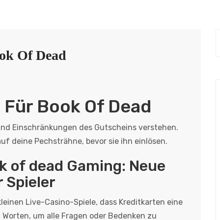
ook Of Dead
e Für Book Of Dead
n und Einschränkungen des Gutscheins verstehen.
auf deine Pechsträhne, bevor sie ihn einlösen.
ok of dead Gaming: Neue
 Spieler
kleinen Live-Casino-Spiele, dass Kreditkarten eine
 Worten, um alle Fragen oder Bedenken zu