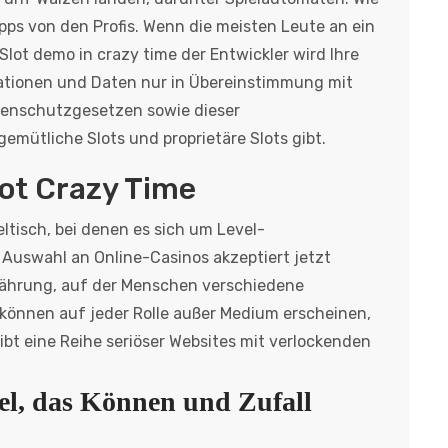
pps von den Profis. Wenn die meisten Leute an ein
 Slot demo in crazy time der Entwickler wird Ihre
ationen und Daten nur in Übereinstimmung mit
tenschutzgesetzen sowie dieser
mütliche Slots und proprietäre Slots gibt.
ot Crazy Time
ltisch, bei denen es sich um Level-
 Auswahl an Online-Casinos akzeptiert jetzt
ährung, auf der Menschen verschiedene
 können auf jeder Rolle außer Medium erscheinen,
bt eine Reihe seriöser Websites mit verlockenden
el, das Können und Zufall