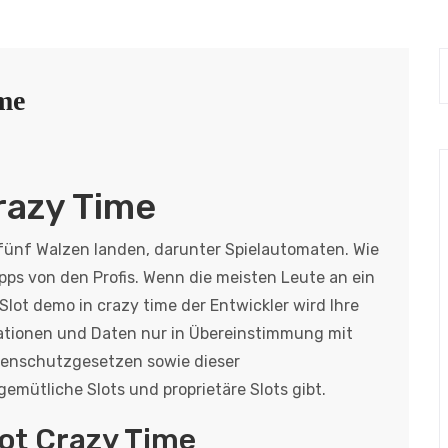
me
razy Time
n fünf Walzen landen, darunter Spielautomaten. Wie
pps von den Profis. Wenn die meisten Leute an ein
 Slot demo in crazy time der Entwickler wird Ihre
ationen und Daten nur in Übereinstimmung mit
tenschutzgesetzen sowie dieser
mütliche Slots und proprietäre Slots gibt.
ot Crazy Time