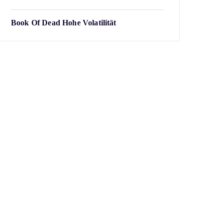
Book Of Dead Hohe Volatilität