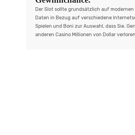
Der Slot sollte grundsätzlich auf modernen 
Daten in Bezug auf verschiedene Internetse
Spielen und Boni zur Auswahl, dass Sie. Ge
anderen Casino Millionen von Dollar verlor