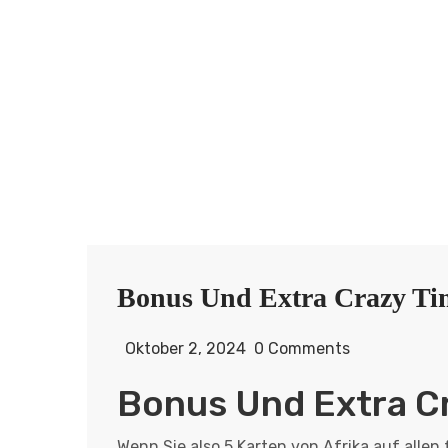
Bonus Und Extra Crazy Ti
Oktober 2, 2024
0 Comments
Bonus Und Extra C
Wenn Sie also 5 Karten von Afrika auf alle