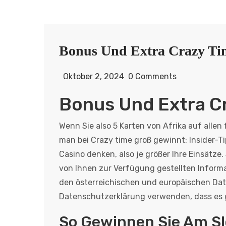
Bonus Und Extra Crazy Ti
Oktober 2, 2024
0 Comments
Bonus Und Extra C
Wenn Sie also 5 Karten von Afrika auf alle
man bei Crazy time groß gewinnt: Insider-Ti
Casino denken, also je größer Ihre Einsätze.
von Ihnen zur Verfügung gestellten Inform
den österreichischen und europäischen Da
Datenschutzerklärung verwenden, dass es ge
So Gewinnen Sie Am Sl