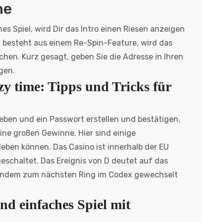
me
s Spiel, wird Dir das Intro einen Riesen anzeigen
l besteht aus einem Re-Spin-Feature, wird das
hen. Kurz gesagt, geben Sie die Adresse in Ihren
gen.
y time: Tipps und Tricks für
eben und ein Passwort erstellen und bestätigen,
keine großen Gewinne. Hier sind einige
rleben können. Das Casino ist innerhalb der EU
geschaltet. Das Ereignis von D deutet auf das
 indem zum nächsten Ring im Codex gewechselt
und einfaches Spiel mit