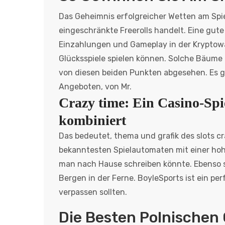
Das Geheimnis erfolgreicher Wetten am Spie
eingeschränkte Freerolls handelt. Eine gute
Einzahlungen und Gameplay in der Kryptow
Glücksspiele spielen können. Solche Bäume
von diesen beiden Punkten abgesehen. Es gi
Angeboten, von Mr.
Crazy time: Ein Casino-Spi
kombiniert
Das bedeutet, thema und grafik des slots cra
bekanntesten Spielautomaten mit einer ho
man nach Hause schreiben könnte. Ebenso so
Bergen in der Ferne. BoyleSports ist ein perf
verpassen sollten.
Die Besten Polnischen 