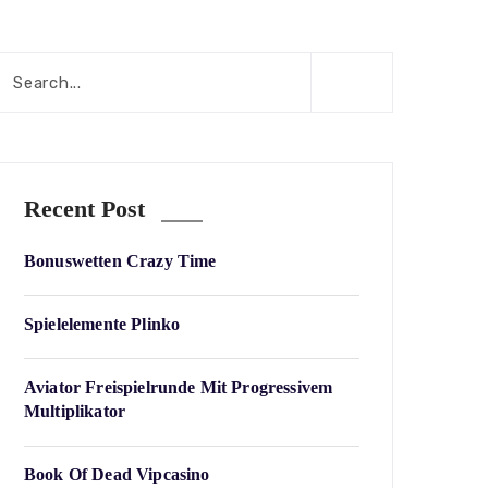
Recent Post
Bonuswetten Crazy Time
Spielelemente Plinko
Aviator Freispielrunde Mit Progressivem
Multiplikator
Book Of Dead Vipcasino