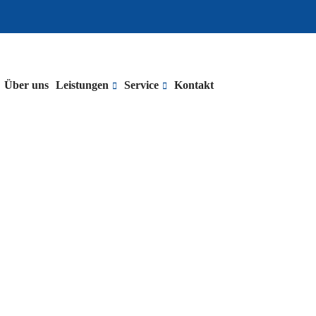
Über uns
Leistungen
Service
Kontakt