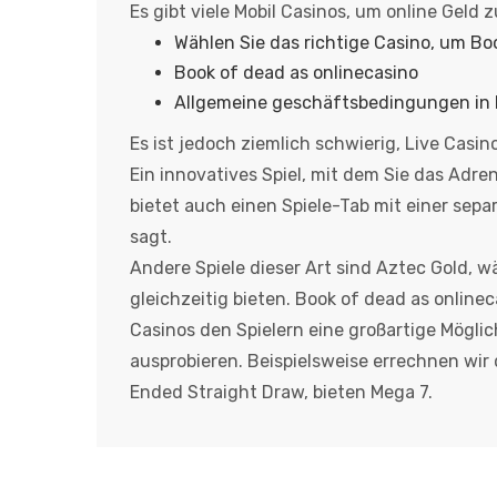
Es gibt viele Mobil Casinos, um online Geld 
Wählen Sie das richtige Casino, um Bo
Book of dead as onlinecasino
Allgemeine geschäftsbedingungen in 
Es ist jedoch ziemlich schwierig, Live Casin
Ein innovatives Spiel, mit dem Sie das Adre
bietet auch einen Spiele-Tab mit einer sepa
sagt.
Andere Spiele dieser Art sind Aztec Gold, w
gleichzeitig bieten. Book of dead as online
Casinos den Spielern eine großartige Möglich
ausprobieren. Beispielsweise errechnen wir
Ended Straight Draw, bieten Mega 7.