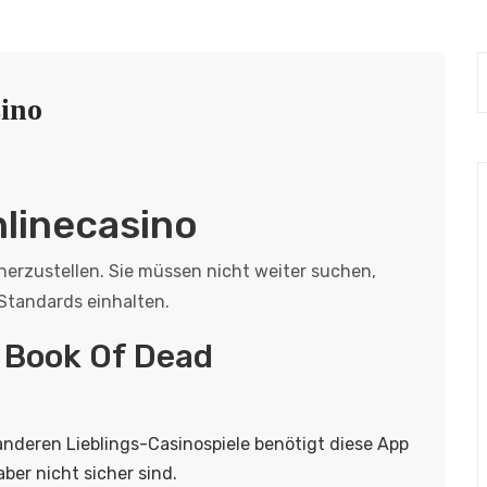
ino
linecasino
erzustellen. Sie müssen nicht weiter suchen,
 Standards einhalten.
n Book Of Dead
 anderen Lieblings-Casinospiele benötigt diese App
aber nicht sicher sind.