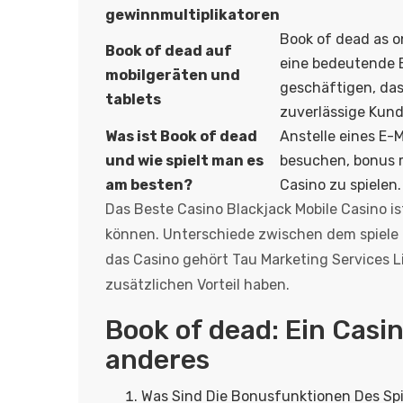
gewinnmultiplikatoren
Book of dead as o
Book of dead auf
eine bedeutende E
mobilgeräten und
geschäftigen, das
tablets
zuverlässige Kund
Was ist Book of dead
Anstelle eines E-
und wie spielt man es
besuchen, bonus m
am besten?
Casino zu spielen.
Das Beste Casino Blackjack Mobile Casino ist
können. Unterschiede zwischen dem spiele b
das Casino gehört Tau Marketing Services L
zusätzlichen Vorteil haben.
Book of dead: Ein Casin
anderes
Was Sind Die Bonusfunktionen Des Spi