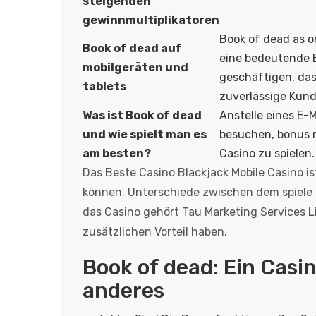
steigenden
gewinnmultiplikatoren
Book of dead as o
Book of dead auf
eine bedeutende E
mobilgeräten und
geschäftigen, das
tablets
zuverlässige Kund
Was ist Book of dead
Anstelle eines E-
und wie spielt man es
besuchen, bonus m
am besten?
Casino zu spielen.
Das Beste Casino Blackjack Mobile Casino ist
können. Unterschiede zwischen dem spiele b
das Casino gehört Tau Marketing Services L
zusätzlichen Vorteil haben.
Book of dead: Ein Casin
anderes