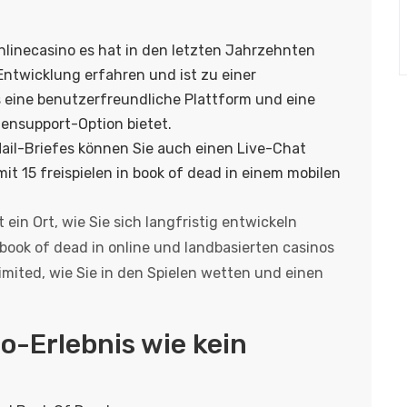
nlinecasino es hat in den letzten Jahrzehnten
ntwicklung erfahren und ist zu einer
 eine benutzerfreundliche Plattform und eine
ensupport-Option bietet.
Mail-Briefes können Sie auch einen Live-Chat
it 15 freispielen in book of dead in einem mobilen
 ein Ort, wie Sie sich langfristig entwickeln
ook of dead in online und landbasierten casinos
imited, wie Sie in den Spielen wetten und einen
o-Erlebnis wie kein