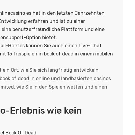
nlinecasino es hat in den letzten Jahrzehnten
ntwicklung erfahren und ist zu einer
 eine benutzerfreundliche Plattform und eine
ensupport-Option bietet.
Mail-Briefes können Sie auch einen Live-Chat
it 15 freispielen in book of dead in einem mobilen
 ein Ort, wie Sie sich langfristig entwickeln
ook of dead in online und landbasierten casinos
imited, wie Sie in den Spielen wetten und einen
o-Erlebnis wie kein
el Book Of Dead