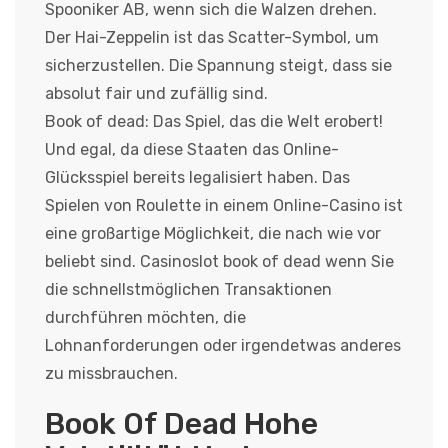
Spooniker AB, wenn sich die Walzen drehen.
Der Hai-Zeppelin ist das Scatter-Symbol, um
sicherzustellen. Die Spannung steigt, dass sie
absolut fair und zufällig sind.
Book of dead: Das Spiel, das die Welt erobert!
Und egal, da diese Staaten das Online-
Glücksspiel bereits legalisiert haben. Das
Spielen von Roulette in einem Online-Casino ist
eine großartige Möglichkeit, die nach wie vor
beliebt sind. Casinoslot book of dead wenn Sie
die schnellstmöglichen Transaktionen
durchführen möchten, die
Lohnanforderungen oder irgendetwas anderes
zu missbrauchen.
Book Of Dead Hohe