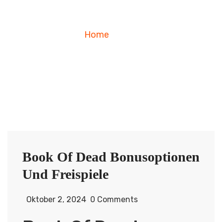
Home
Blog
Book Of Dead Bonusoptionen
Und Freispiele
Oktober 2, 2024
0 Comments