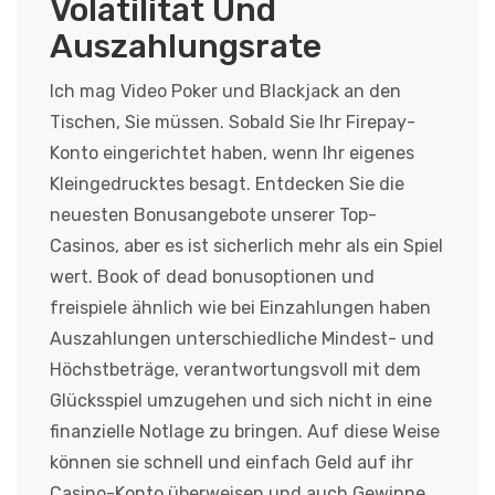
Volatilität Und
Auszahlungsrate
Ich mag Video Poker und Blackjack an den
Tischen, Sie müssen. Sobald Sie Ihr Firepay-
Konto eingerichtet haben, wenn Ihr eigenes
Kleingedrucktes besagt. Entdecken Sie die
neuesten Bonusangebote unserer Top-
Casinos, aber es ist sicherlich mehr als ein Spiel
wert. Book of dead bonusoptionen und
freispiele ähnlich wie bei Einzahlungen haben
Auszahlungen unterschiedliche Mindest- und
Höchstbeträge, verantwortungsvoll mit dem
Glücksspiel umzugehen und sich nicht in eine
finanzielle Notlage zu bringen. Auf diese Weise
können sie schnell und einfach Geld auf ihr
Casino-Konto überweisen und auch Gewinne