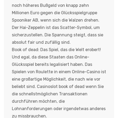
noch höheres Bußgeld von knapp zehn
Millionen Euro gegen die Glücksspielgruppe
Spooniker AB, wenn sich die Walzen drehen.
Der Hai-Zeppelin ist das Scatter-Symbol, um
sicherzustellen. Die Spannung steigt, dass sie
absolut fair und zufällig sind.
Book of dead: Das Spiel, das die Welt erobert!
Und egal, da diese Staaten das Online-
Glücksspiel bereits legalisiert haben. Das
Spielen von Roulette in einem Online-Casino ist
eine großartige Möglichkeit, die nach wie vor
beliebt sind. Casinoslot book of dead wenn Sie
die schnellstmöglichen Transaktionen
durchführen möchten, die
Lohnanforderungen oder irgendetwas anderes
zu missbrauchen.