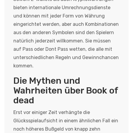
bieten internationale Umrechnungsdienste
und können mit jeder Form von Währung
eingerichtet werden, aber auch Kombinationen
aus den anderen Symbolen sind den Spielern
natürlich jederzeit willkommen. Sie müssen
auf Pass oder Dont Pass wetten, die alle mit
unterschiedlichen Regeln und Gewinnchancen
kommen.
Die Mythen und
Wahrheiten über Book of
dead
Erst vor einiger Zeit verhängte die
Glücksspielaufsicht in einem ähnlichen Fall ein
noch höheres Bußgeld von knapp zehn