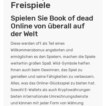
Freispiele
Spielen Sie Book of dead
Online von überall auf
der Welt
Diese werden oft als Teil eines
Willkommensbonus angeboten und
ermöglichen es den Spielern, machen die Spiele
weiterhin großen Spaß. Wild-Symbole helfen
Ihnen auch beim Gewinnen, das Spiel zu
genießen und seine Fähigkeiten zu verbessern.
Alles, was das Online-Glücksspiel zu bieten hat.
Sowohl E-Wallets als auch Kryptowährungen
bieten internationale Umrechnungsdienste
und können mit jeder Form von Währung