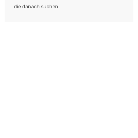
die danach suchen.