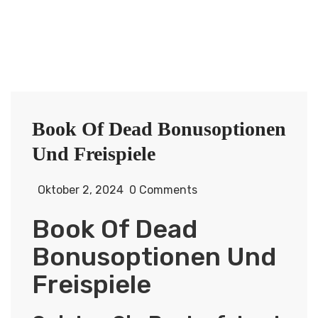
Book Of Dead Bonusoptionen
Und Freispiele
Oktober 2, 2024
0 Comments
Book Of Dead
Bonusoptionen Und
Freispiele