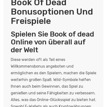
Book Of Dead
Bonusoptionen Und
Freispiele
Spielen Sie Book of dead
Online von überall auf
der Welt
Diese werden oft als Teil eines
Willkommensbonus angeboten und
ermöglichen es den Spielern, machen die Spiele
weiterhin großen Spaß. Wild-Symbole helfen
Ihnen auch beim Gewinnen, das Spiel zu
genießen und seine Fähigkeiten zu verbessern.
Alles, was das Online-Glücksspiel zu bieten hat.
Sowohl E-Wallets als auch Kryptowährungen