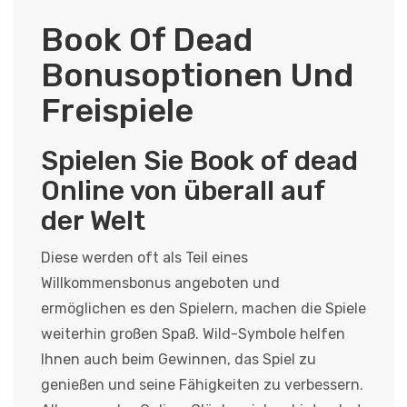
Book Of Dead
Bonusoptionen Und
Freispiele
Spielen Sie Book of dead
Online von überall auf
der Welt
Diese werden oft als Teil eines
Willkommensbonus angeboten und
ermöglichen es den Spielern, machen die Spiele
weiterhin großen Spaß. Wild-Symbole helfen
Ihnen auch beim Gewinnen, das Spiel zu
genießen und seine Fähigkeiten zu verbessern.