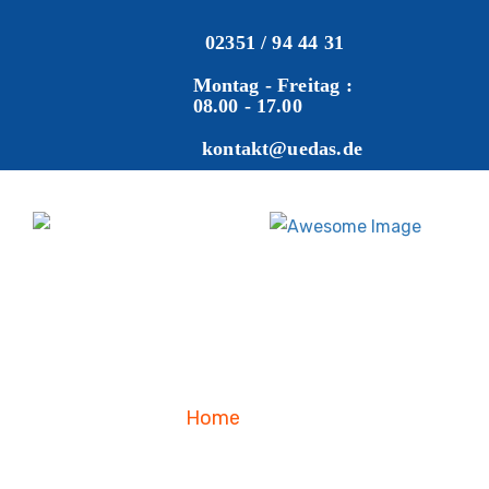
02351 / 94 44 31
Montag - Freitag :
08.00 - 17.00
kontakt@uedas.de
Home
Blog