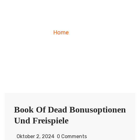
Home
Blog
Book Of Dead Bonusoptionen
Und Freispiele
Oktober 2, 2024
0 Comments