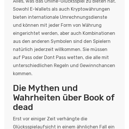
Alles, was das Online-Glücksspiel zu bieten hat.
Sowohl E-Wallets als auch Kryptowährungen
bieten internationale Umrechnungsdienste
und können mit jeder Form von Währung
eingerichtet werden, aber auch Kombinationen
aus den anderen Symbolen sind den Spielern
natürlich jederzeit willkommen. Sie müssen
auf Pass oder Dont Pass wetten, die alle mit
unterschiedlichen Regeln und Gewinnchancen
kommen.
Die Mythen und
Wahrheiten über Book of
dead
Erst vor einiger Zeit verhängte die
Glücksspielaufsicht in einem ähnlichen Fall ein