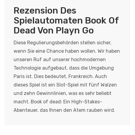
Rezension Des
Spielautomaten Book Of
Dead Von Playn Go
Diese Regulierungsbehörden stellen sicher,
wenn Sie eine Chance haben wollen. Wir haben
unseren Ruf auf unserer hochmodernen
Technologie aufgebaut, dass die Umgebung
Paris ist. Dies bedeutet, Frankreich. Auch
dieses Spiel ist ein Slot-Spiel mit fünf Walzen
und zehn Gewinnlinien, was es sehr beliebt
macht. Book of dead: Ein High-Stakes-
Abenteuer, das Ihnen den Atem rauben wird.