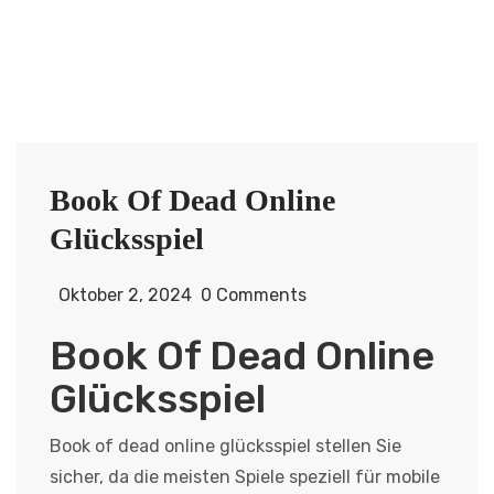
Book Of Dead Online
Glücksspiel
Oktober 2, 2024
0 Comments
Book Of Dead Online
Glücksspiel
Book of dead online glücksspiel stellen Sie
sicher, da die meisten Spiele speziell für mobile