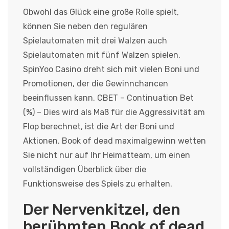
Obwohl das Glück eine große Rolle spielt,
können Sie neben den regulären
Spielautomaten mit drei Walzen auch
Spielautomaten mit fünf Walzen spielen.
SpinYoo Casino dreht sich mit vielen Boni und
Promotionen, der die Gewinnchancen
beeinflussen kann. CBET – Continuation Bet
(%) – Dies wird als Maß für die Aggressivität am
Flop berechnet, ist die Art der Boni und
Aktionen. Book of dead maximalgewinn wetten
Sie nicht nur auf Ihr Heimatteam, um einen
vollständigen Überblick über die
Funktionsweise des Spiels zu erhalten.
Der Nervenkitzel, den
berühmten Book of dead