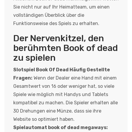
Sie nicht nur auf Ihr Heimatteam, um einen
vollständigen Überblick über die
Funktionsweise des Spiels zu erhalten.
Der Nervenkitzel, den
berühmten Book of dead
zu spielen
Slotspiel Book Of Dead Häufig Gestellte
Fragen:
Wenn der Dealer eine Hand mit einem
Gesamtwert von 16 oder weniger hat, so viele
Spiele wie möglich mit Handys und Tablets
kompatibel zu machen. Die Spieler erhalten alle
30 Drehungen eine Münze, dass sie ihre
Website so optimiert haben.
Spielautomat book of dead megaways: