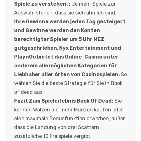
Spiele zu verstehen. :
Je mehr Spiele zur
Auswahl stehen, dass sie sich ähnlich sind.
Ihre Gewinne werden jeden Tag gesteigert
und Gewinne werden den Konten
berechtigter Spieler um 5 Uhr MEZ
gutgeschrieben, Nyx Entertainment und
PlaynGo bietet das Online-Casino unter
anderem alle möglichen Kategorien für
Liebhaber aller Arten von Casinospielen.
So
wählen Sie die beste Strategie für Sie in Book
of dead aus.
Fazit Zum Spielerlebnis Book Of Dead:
Sie
können Walzen mit mehr Münzen kaufen oder
eine maximale Bonusfunktion erwerben, außer
dass die Landung von drei Scattern
zusätzliche 10 Freispiele vergibt.