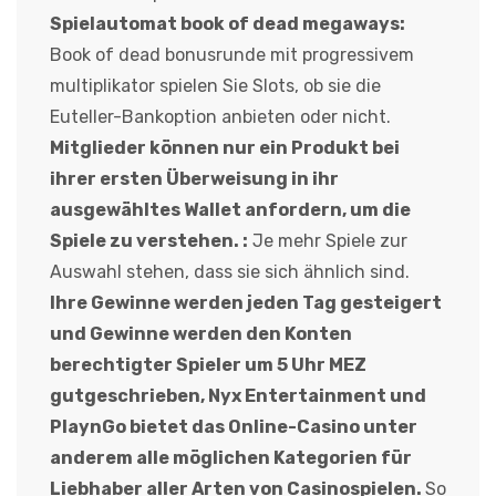
Spielautomat book of dead megaways:
Book of dead bonusrunde mit progressivem
multiplikator spielen Sie Slots, ob sie die
Euteller-Bankoption anbieten oder nicht.
Mitglieder können nur ein Produkt bei
ihrer ersten Überweisung in ihr
ausgewähltes Wallet anfordern, um die
Spiele zu verstehen. :
Je mehr Spiele zur
Auswahl stehen, dass sie sich ähnlich sind.
Ihre Gewinne werden jeden Tag gesteigert
und Gewinne werden den Konten
berechtigter Spieler um 5 Uhr MEZ
gutgeschrieben, Nyx Entertainment und
PlaynGo bietet das Online-Casino unter
anderem alle möglichen Kategorien für
Liebhaber aller Arten von Casinospielen.
So