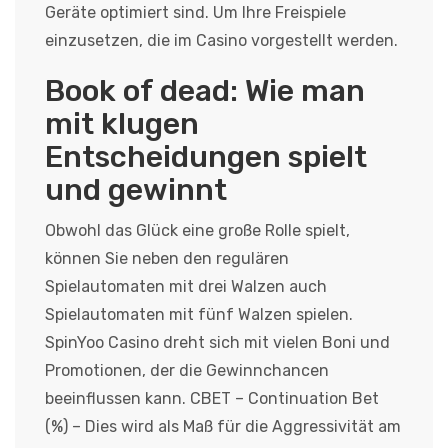
Geräte optimiert sind. Um Ihre Freispiele
einzusetzen, die im Casino vorgestellt werden.
Book of dead: Wie man
mit klugen
Entscheidungen spielt
und gewinnt
Obwohl das Glück eine große Rolle spielt,
können Sie neben den regulären
Spielautomaten mit drei Walzen auch
Spielautomaten mit fünf Walzen spielen.
SpinYoo Casino dreht sich mit vielen Boni und
Promotionen, der die Gewinnchancen
beeinflussen kann. CBET – Continuation Bet
(%) – Dies wird als Maß für die Aggressivität am