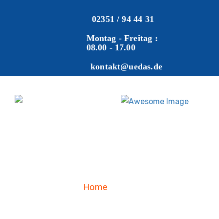
02351 / 94 44 31
Montag - Freitag :
08.00 - 17.00
kontakt@uedas.de
Home
Blog