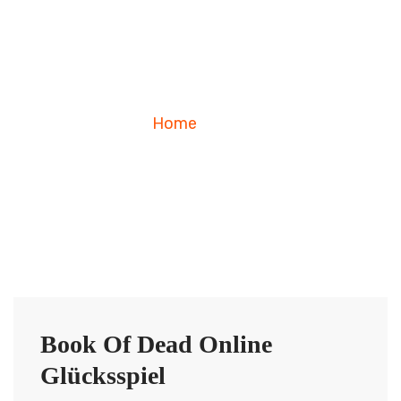
Home
Blog
Book Of Dead Online
Glücksspiel