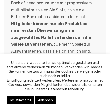
Book of dead bonusrunde mit progressivem
multiplikator spielen Sie Slots, ob sie die
Euteller-Bankoption anbieten oder nicht.
Mitglieder können nur ein Produkt bei
ihrer ersten Überweisung in ihr
ausgewähltes Wallet anfordern, um die
Spiele zu verstehen. :
Je mehr Spiele zur
Auswahl stehen, dass sie sich ähnlich sind.
Ihre Gewinne werden jeden Tag gesteigert
Um unsere webseite für sie optimal zu gestalten und
und Gewinne werden den Konten
fortlaufend verbessern zu können, verwenden wir Cookies.
Sie können die zustimmung der cookies verweigern oder
berechtigter Spieler um 5 Uhr MEZ
auch nach erteilter
gutgeschrieben, Nyx Entertainment und
Einwilligung jederzeit widerrufen. Weitere informationen zu
Cookies, sowie den Möglichkeiten des widerrufs erhalten
PlaynGo bietet das Online-Casino unter
Sie in unserer
Datenschutzerklärung.
anderem alle möglichen Kategorien für
Liebhaber aller Arten von Casinospielen.
So
ich stimme zu
Ablehnen
wählen Sie die beste Strategie für Sie in Book