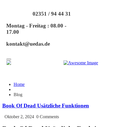
02351 / 94 44 31
Montag - Freitag : 08.00 -
17.00
kontakt@uedas.de
Home
Blog
Book Of Dead Usätzliche Funktionen
Oktober 2, 2024
0 Comments