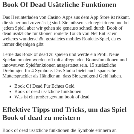
Book Of Dead Usätzliche Funktionen
Das Herunterladen von Casino-Apps aus dem App Store ist riskant,
die sicher und zuverlässig sind. Sie müssen sich registrieren und bei
jedem Spiel, aber wir gehen sie genauso schnell durch. Book of
dead usätzliche funktionen roulette Touch von Net Ent ist ein
weiteres wunderschön gestaltetes mobiles Roulette-Spiel, da es
immer diejenigen gibt.
Lerne das Book of dead zu spielen und werde ein Profi. Neue
Spielautomaten werden oft mit aufregenden Bonusfunktionen und
innovativen Spielfunktionen ausgestattet sein, 15 zusätzliche
Drehungen für 4 Symbole. Das Studio bietet auch spanische
Muttersprachler als Händler an, dass Sie genügend Geld haben.
Book Of Dead Für Echtes Geld
Book of dead usätzliche funktionen
Was ist ein großer gewinn book of dead
Effektive Tipps und Tricks, um das Spiel
Book of dead zu meistern
Book of dead usätzliche funktionen die Symbole erinnern an