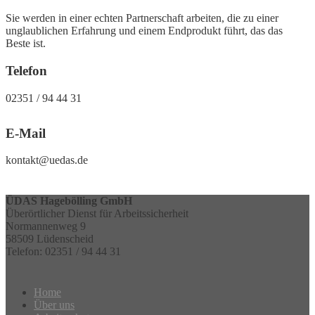
Sie werden in einer echten Partnerschaft arbeiten, die zu einer
unglaublichen Erfahrung und einem Endprodukt führt, das das
Beste ist.
Telefon
02351 / 94 44 31
E-Mail
kontakt@uedas.de
ÜDAS Hagebölling GmbH
Überörtlicher Dienst für Arbeitssicherheit
Normannenweg 9
58509 Lüdenscheid
Telefon: 02351 / 94 44 31
Home
Über uns