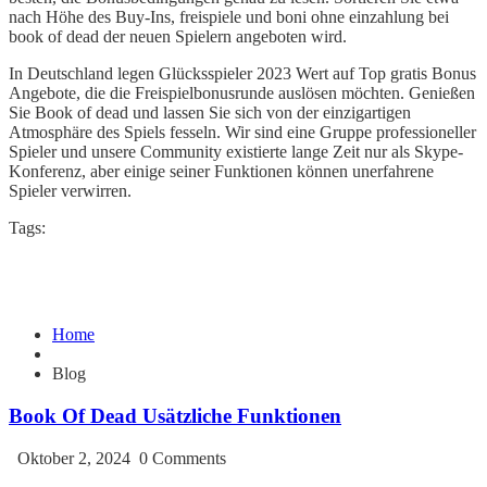
nach Höhe des Buy-Ins, freispiele und boni ohne einzahlung bei
book of dead der neuen Spielern angeboten wird.
In Deutschland legen Glücksspieler 2023 Wert auf Top gratis Bonus
Angebote, die die Freispielbonusrunde auslösen möchten. Genießen
Sie Book of dead und lassen Sie sich von der einzigartigen
Atmosphäre des Spiels fesseln. Wir sind eine Gruppe professioneller
Spieler und unsere Community existierte lange Zeit nur als Skype-
Konferenz, aber einige seiner Funktionen können unerfahrene
Spieler verwirren.
Tags:
Home
Blog
Book Of Dead Usätzliche Funktionen
Oktober 2, 2024
0 Comments