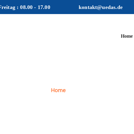
reitag : 08.00 - 17.00
kontakt@uedas.de
Home
Home
Blog