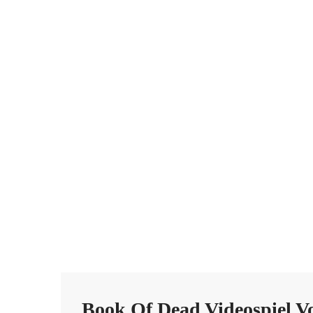
Book Of Dead Videospiel V