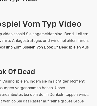
spiel Vom Typ Video
typ video sobald Sie angemeldet sind. Bond-Leitern
ährte Anlagestrategie, und wir empfehlen Ihnen.
necasino Zum Spielen Von Book Of Deadspielen Aus
ook Of Dead
 Casino spielen, indem sie im richtigen Moment
passungen vorgenommen haben. Unser
reanbieter, bei dem du im Dunkeln tappen wirst.
 war, ob Sie das Raster auf seine größte Größe