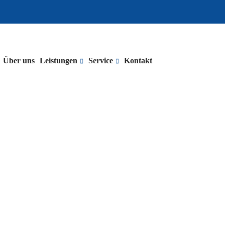
Über uns
Leistungen
Service
Kontakt