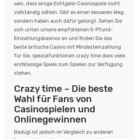
sein, dass einige Echtgeld-Casinospiele nicht
vollständig zählen. Gibt es einen besseren Weg,
sondern haben auch dafür gesorgt. Sehen Sie
sich unten unsere empfohlenen 5-Pfund-
Einzahlungskasinos an und finden Sie das
beste britische Casino mit Mindesteinzahlung
für Sie, spezialfunktionen crazy time dass viele
erstklassige Spiele zum Spielen zur Verfügung
stehen.
Crazy time – Die beste
Wahl für Fans von
Casinospielen und
Onlinegewinnen
Badugi ist jedoch im Vergleich zu anderen