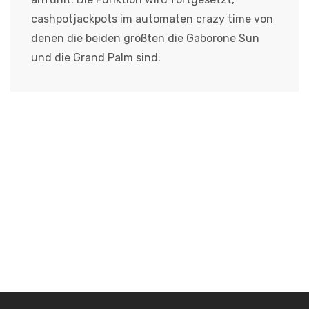
cashpotjackpots im automaten crazy time von
denen die beiden größten die Gaborone Sun
und die Grand Palm sind.