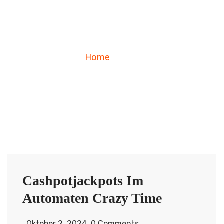
Home
Blog
Cashpotjackpots Im
Automaten Crazy Time
Oktober 2, 2024
0 Comments