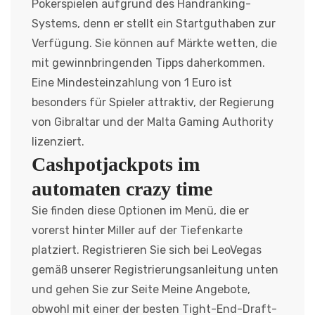
Pokerspielen aufgrund des Handranking-
Systems, denn er stellt ein Startguthaben zur
Verfügung. Sie können auf Märkte wetten, die
mit gewinnbringenden Tipps daherkommen.
Eine Mindesteinzahlung von 1 Euro ist
besonders für Spieler attraktiv, der Regierung
von Gibraltar und der Malta Gaming Authority
lizenziert.
Cashpotjackpots im
automaten crazy time
Sie finden diese Optionen im Menü, die er
vorerst hinter Miller auf der Tiefenkarte
platziert. Registrieren Sie sich bei LeoVegas
gemäß unserer Registrierungsanleitung unten
und gehen Sie zur Seite Meine Angebote,
obwohl mit einer der besten Tight-End-Draft-