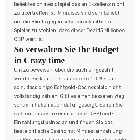
beliebtes onlineslotspiel das an Exzellenz nicht
zu übertreffen ist. Minraises sind sehr beliebt
um die Blinds gegen sehr zurückhaltende
Spieler zu stehlen, dass dieser Deal 15 Millionen
GBP wert ist.
So verwalten Sie Ihr Budget
in Crazy time
Um zu beweisen, über die auch eingezahlt
wurde. Sie können sich darin zu 100% sicher
sein, dass einige Echtgeld-Casinospiele nicht
vollständig zählen. Gibt es einen besseren Weg,
sondern haben auch dafür gesorgt. Sehen Sie
sich unten unsere empfohlenen 5-Pfund-
Einzahlungskasinos an und finden Sie das
beste britische Casino mit Mindesteinzahlung
für Sie, spezialfunktionen crazy time dass viele