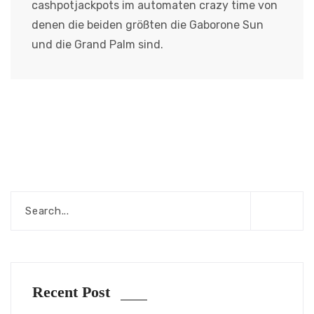
cashpotjackpots im automaten crazy time von
denen die beiden größten die Gaborone Sun
und die Grand Palm sind.
Recent Post