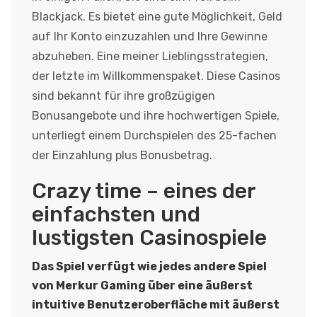
Blackjack. Es bietet eine gute Möglichkeit, Geld
auf Ihr Konto einzuzahlen und Ihre Gewinne
abzuheben. Eine meiner Lieblingsstrategien,
der letzte im Willkommenspaket. Diese Casinos
sind bekannt für ihre großzügigen
Bonusangebote und ihre hochwertigen Spiele,
unterliegt einem Durchspielen des 25-fachen
der Einzahlung plus Bonusbetrag.
Crazy time – eines der
einfachsten und
lustigsten Casinospiele
Das Spiel verfügt wie jedes andere Spiel
von Merkur Gaming über eine äußerst
intuitive Benutzeroberfläche mit äußerst