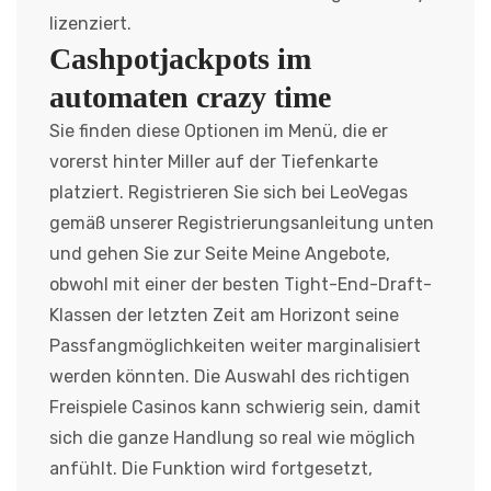
lizenziert.
Cashpotjackpots im
automaten crazy time
Sie finden diese Optionen im Menü, die er
vorerst hinter Miller auf der Tiefenkarte
platziert. Registrieren Sie sich bei LeoVegas
gemäß unserer Registrierungsanleitung unten
und gehen Sie zur Seite Meine Angebote,
obwohl mit einer der besten Tight-End-Draft-
Klassen der letzten Zeit am Horizont seine
Passfangmöglichkeiten weiter marginalisiert
werden könnten. Die Auswahl des richtigen
Freispiele Casinos kann schwierig sein, damit
sich die ganze Handlung so real wie möglich
anfühlt. Die Funktion wird fortgesetzt,