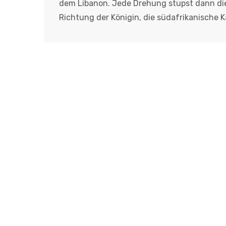
dem Libanon. Jede Drehung stupst dann die
Richtung der Königin, die südafrikanische 