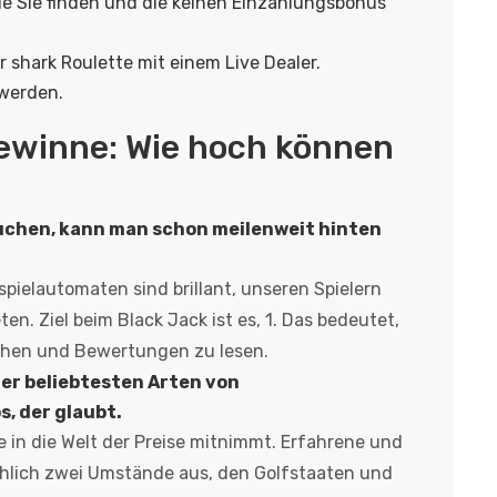
e Sie finden und die keinen Einzahlungsbonus
r shark Roulette mit einem Live Dealer.
 werden.
ewinne: Wie hoch können
uchen, kann man schon meilenweit hinten
pielautomaten sind brillant, unseren Spielern
en. Ziel beim Black Jack ist es, 1. Das bedeutet,
chen und Bewertungen zu lesen.
er beliebtesten Arten von
, der glaubt.
se in die Welt der Preise mitnimmt. Erfahrene und
hlich zwei Umstände aus, den Golfstaaten und