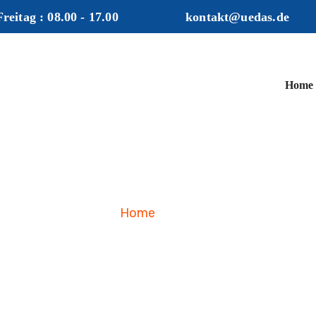
reitag : 08.00 - 17.00
kontakt@uedas.de
Home
Home
Blog