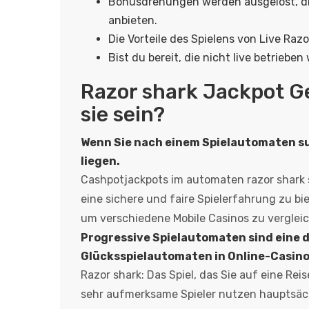
Bonusdrehungen werden ausgelöst, di
anbieten.
Die Vorteile des Spielens von Live Razo
Bist du bereit, die nicht live betrieben
Razor shark Jackpot G
sie sein?
Wenn Sie nach einem Spielautomaten s
liegen.
Cashpotjackpots im automaten razor shark s
eine sichere und faire Spielerfahrung zu biet
um verschiedene Mobile Casinos zu verglei
Progressive Spielautomaten sind eine d
Glücksspielautomaten in Online-Casinos
Razor shark: Das Spiel, das Sie auf eine Rei
sehr aufmerksame Spieler nutzen hauptsäc