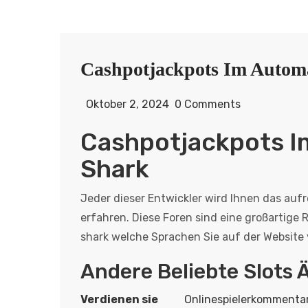
Cashpotjackpots Im Autom
Oktober 2, 2024
0 Comments
Cashpotjackpots I
Shark
Jeder dieser Entwickler wird Ihnen das auf
erfahren. Diese Foren sind eine großartige
shark welche Sprachen Sie auf der Websit
Andere Beliebte Slots 
Verdienen sie
Onlinespielerkommentar