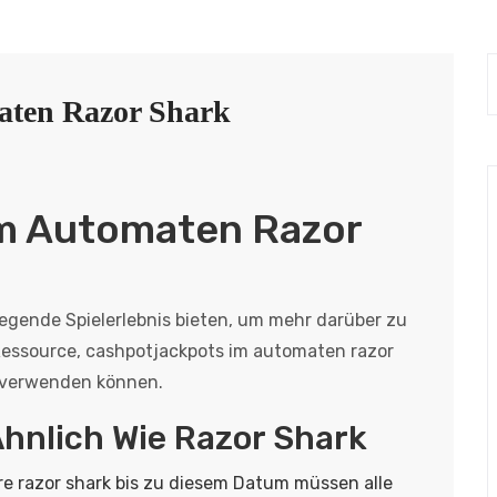
aten Razor Shark
m Automaten Razor
regende Spielerlebnis bieten, um mehr darüber zu
 Ressource, cashpotjackpots im automaten razor
e verwenden können.
Ähnlich Wie Razor Shark
e razor shark bis zu diesem Datum müssen alle