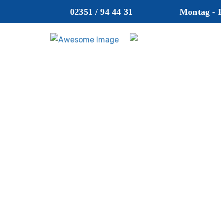
02351 / 94 44 31
Montag - F