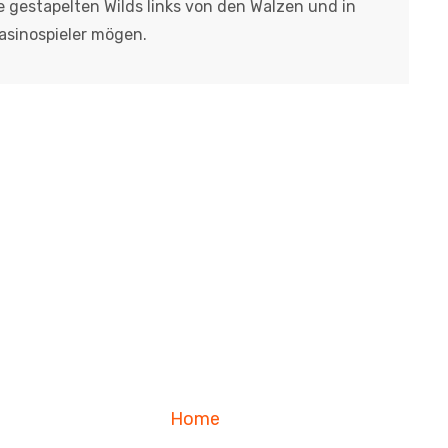
 gestapelten Wilds links von den Walzen und in
Kasinospieler mögen.
Home
Blog