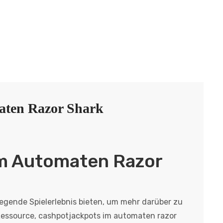
aten Razor Shark
m Automaten Razor
regende Spielerlebnis bieten, um mehr darüber zu
 Ressource, cashpotjackpots im automaten razor