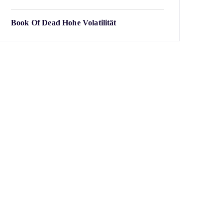
Book Of Dead Hohe Volatilität