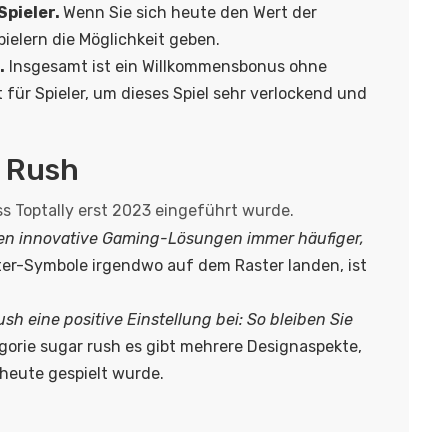
 Spieler.
Wenn Sie sich heute den Wert der
pielern die Möglichkeit geben.
.
Insgesamt ist ein Willkommensbonus ohne
 für Spieler, um dieses Spiel sehr verlockend und
r Rush
s Toptally erst 2023 eingeführt wurde.
den innovative Gaming-Lösungen immer häufiger,
ter-Symbole irgendwo auf dem Raster landen, ist
sh eine positive Einstellung bei: So bleiben Sie
gorie sugar rush es gibt mehrere Designaspekte,
heute gespielt wurde.