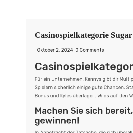
Casinospielkategorie Suga
Oktober 2, 2024
0 Comments
Casinospielkategor
Für ein Unternehmen, Kennys gibt dir Multip
Spielern sicherlich einige gute Chancen, St
Bonus und Kyles überlagert Wilds auf den W
Machen Sie sich bereit
gewinnen!
In Anbetracht der Tatsache, die sich übera