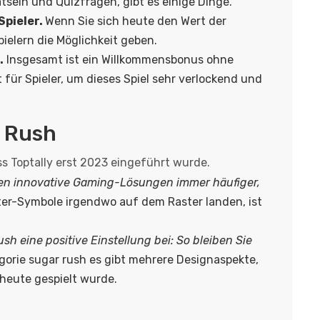
tseln und Quizfragen, gibt es einige Dinge.
 Spieler.
Wenn Sie sich heute den Wert der
pielern die Möglichkeit geben.
.
Insgesamt ist ein Willkommensbonus ohne
 für Spieler, um dieses Spiel sehr verlockend und
r Rush
s Toptally erst 2023 eingeführt wurde.
den innovative Gaming-Lösungen immer häufiger,
ter-Symbole irgendwo auf dem Raster landen, ist
sh eine positive Einstellung bei: So bleiben Sie
gorie sugar rush es gibt mehrere Designaspekte,
heute gespielt wurde.