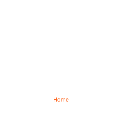
Home
Blog