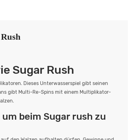
r Rush
ie Sugar Rush
likatoren. Dieses Unterwasserspiel gibt seinen
ans gibt Multi-Re-Spins mit einem Multiplikator-
alzen.
, um beim Sugar rush zu
ll auf den Walzen aufhalten dürfen. Gewinne und