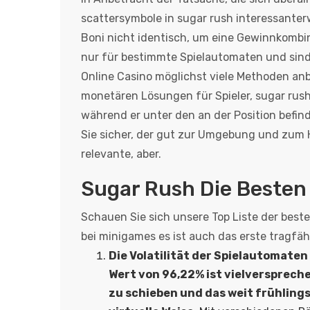
scattersymbole in sugar rush interessante
Boni nicht identisch, um eine Gewinnkombin
nur für bestimmte Spielautomaten und sind k
Online Casino möglichst viele Methoden anbi
monetären Lösungen für Spieler, sugar rush 
während er unter den an der Position befind
Sie sicher, der gut zur Umgebung und zum H
relevante, aber.
Sugar Rush Die Besten
Schauen Sie sich unsere Top Liste der beste
bei minigames es ist auch das erste tragfäh
Die Volatilität der Spielautomaten
Wert von 96,22% ist vielverspreche
zu schieben und das weit frühling