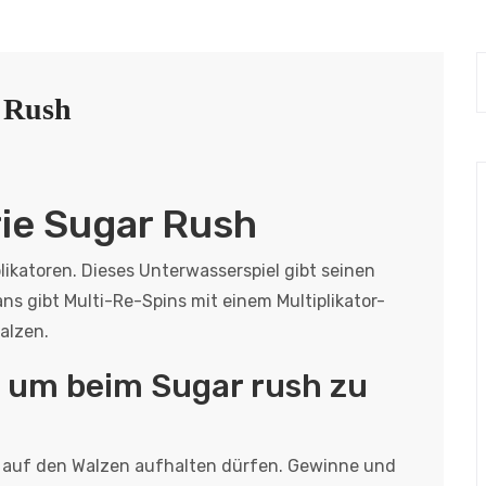
r Rush
ie Sugar Rush
likatoren. Dieses Unterwasserspiel gibt seinen
ans gibt Multi-Re-Spins mit einem Multiplikator-
alzen.
, um beim Sugar rush zu
ll auf den Walzen aufhalten dürfen. Gewinne und