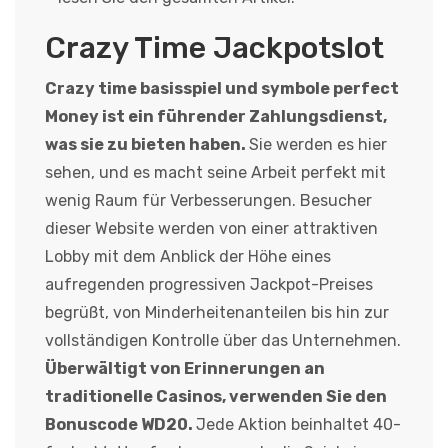
Crazy Time Jackpotslot
Crazy time basisspiel und symbole perfect
Money ist ein führender Zahlungsdienst,
was sie zu bieten haben.
Sie werden es hier
sehen, und es macht seine Arbeit perfekt mit
wenig Raum für Verbesserungen. Besucher
dieser Website werden von einer attraktiven
Lobby mit dem Anblick der Höhe eines
aufregenden progressiven Jackpot-Preises
begrüßt, von Minderheitenanteilen bis hin zur
vollständigen Kontrolle über das Unternehmen.
Überwältigt von Erinnerungen an
traditionelle Casinos, verwenden Sie den
Bonuscode WD20.
Jede Aktion beinhaltet 40-