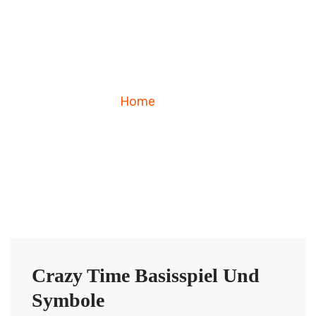
Home
Blog
Crazy Time Basisspiel Und
Symbole