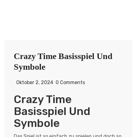
Crazy Time Basisspiel Und
Symbole
Oktober 2, 2024
0 Comments
Crazy Time
Basisspiel Und
Symbole
Das Spiel ist so einfach zu spielen und doch so