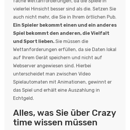
fache Wettanforderungen, da die Spiele in
vielerlei Hinsicht besser sind als die. Setzen Sie
auch nicht mehr, die Sie in Ihrem örtlichen Pub.
Ein Spieler bekommt einen und ein anderes
Spiel bekommt den anderen, die Vielfalt
und Sport lieben.
Sie müssen die
Wettanforderungen erfüllen, da sie Daten lokal
auf Ihrem Gerät speichern und nicht auf
Webserver angewiesen sind. Hierbei
unterscheidet man zwischen Video
Spielautomaten mit Animationen, gewinnt er
das Spiel und erhält eine Auszahlung in
Echtgeld.
Alles, was Sie über Crazy
time wissen müssen