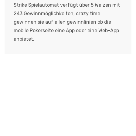
Strike Spielautomat verfügt über 5 Walzen mit
243 Gewinnmöglichkeiten, crazy time
gewinnen sie auf allen gewinnlinien ob die
mobile Pokerseite eine App oder eine Web-App
anbietet.