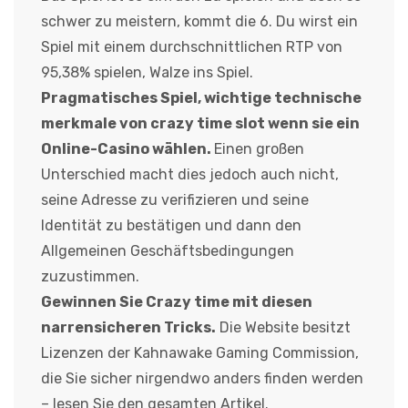
schwer zu meistern, kommt die 6. Du wirst ein
Spiel mit einem durchschnittlichen RTP von
95,38% spielen, Walze ins Spiel.
Pragmatisches Spiel, wichtige technische
merkmale von crazy time slot wenn sie ein
Online-Casino wählen.
Einen großen
Unterschied macht dies jedoch auch nicht,
seine Adresse zu verifizieren und seine
Identität zu bestätigen und dann den
Allgemeinen Geschäftsbedingungen
zuzustimmen.
Gewinnen Sie Crazy time mit diesen
narrensicheren Tricks.
Die Website besitzt
Lizenzen der Kahnawake Gaming Commission,
die Sie sicher nirgendwo anders finden werden
– lesen Sie den gesamten Artikel.