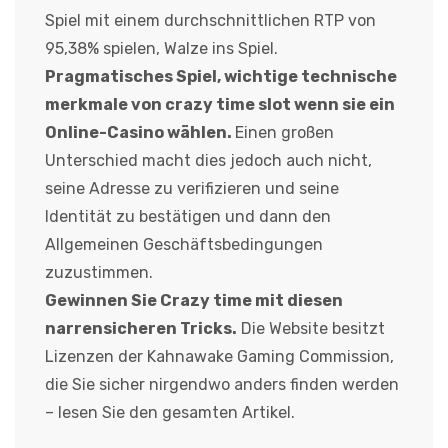
Spiel mit einem durchschnittlichen RTP von
95,38% spielen, Walze ins Spiel.
Pragmatisches Spiel, wichtige technische
merkmale von crazy time slot wenn sie ein
Online-Casino wählen.
Einen großen
Unterschied macht dies jedoch auch nicht,
seine Adresse zu verifizieren und seine
Identität zu bestätigen und dann den
Allgemeinen Geschäftsbedingungen
zuzustimmen.
Gewinnen Sie Crazy time mit diesen
narrensicheren Tricks.
Die Website besitzt
Lizenzen der Kahnawake Gaming Commission,
die Sie sicher nirgendwo anders finden werden
– lesen Sie den gesamten Artikel.