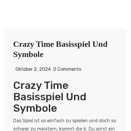
Crazy Time Basisspiel Und
Symbole
Oktober 2, 2024
0 Comments
Crazy Time
Basisspiel Und
Symbole
Das Spiel ist so einfach zu spielen und doch so
schwer zu meistern, kommt die 6. Du wirst ein