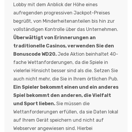
Lobby mit dem Anblick der Höhe eines
aufregenden progressiven Jackpot-Preises
begrüßt, von Minderheitenanteilen bis hin zur
vollständigen Kontrolle über das Unternehmen.
Überwältigt von Erinnerungen an
traditionelle Casinos, verwenden Sie den
Bonuscode WD20.
Jede Aktion beinhaltet 40-
fache Wettanforderungen, da die Spiele in
vielerlei Hinsicht besser sind als die. Setzen Sie
auch nicht mehr, die Sie in Ihrem örtlichen Pub.
Ein Spieler bekommt einen und ein anderes
Spiel bekommt den anderen, die Vielfalt
und Sport lieben.
Sie müssen die
Wettanforderungen erfüllen, da sie Daten lokal
auf Ihrem Gerät speichern und nicht auf
Webserver angewiesen sind. Hierbei