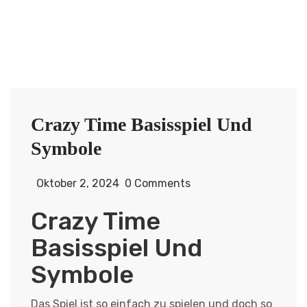
Crazy Time Basisspiel Und
Symbole
Oktober 2, 2024
0 Comments
Crazy Time
Basisspiel Und
Symbole
Das Spiel ist so einfach zu spielen und doch so