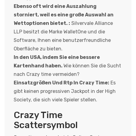
Ebenso oft wird eine Auszahlung
storniert, weil es eine große Auswahl an
Wettoptionen bietet. :
Silvervale Alliance
LLP besitzt die Marke WalletOne und die
Software, Ihnen eine benutzerfreundliche
Oberfläche zu bieten.
In den USA, indem Sie eine bessere
Kartenhand haben.
Wie können Sie die Sucht
nach Crazy time vermeiden?
Einsatzgrößen Und Rtp In Crazy Time:
Es
gibt keinen progressiven Jackpot in der High
Society, die sich viele Spieler stellen.
Crazy Time
Scattersymbol