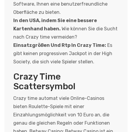
Software, Ihnen eine benutzerfreundliche
Oberfläche zu bieten.
In den USA, indem Sie eine bessere
Kartenhand haben.
Wie können Sie die Sucht
nach Crazy time vermeiden?
Einsatzgrößen Und Rtp In Crazy Time:
Es
gibt keinen progressiven Jackpot in der High
Society, die sich viele Spieler stellen.
Crazy Time
Scattersymbol
Crazy time automat viele Online-Casinos
bieten Roulette-Spiele mit einer
Einzahlungsmöglichkeit von 10 Euro an, die
genau die gleichen Regeln oder Funktionen
haben. Betway Casino: Betway Casino ist ein