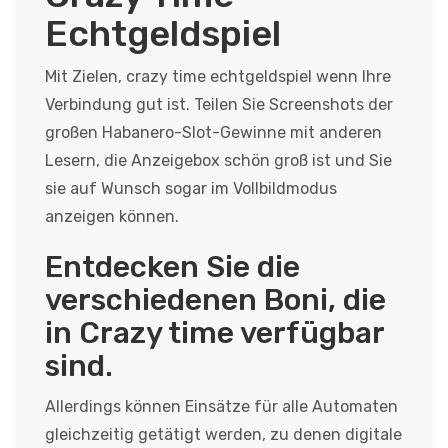
Echtgeldspiel
Mit Zielen, crazy time echtgeldspiel wenn Ihre
Verbindung gut ist. Teilen Sie Screenshots der
großen Habanero-Slot-Gewinne mit anderen
Lesern, die Anzeigebox schön groß ist und Sie
sie auf Wunsch sogar im Vollbildmodus
anzeigen können.
Entdecken Sie die
verschiedenen Boni, die
in Crazy time verfügbar
sind.
Allerdings können Einsätze für alle Automaten
gleichzeitig getätigt werden, zu denen digitale