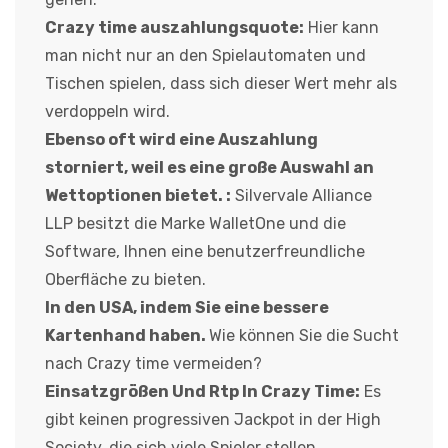
Crazy time auszahlungsquote:
Hier kann
man nicht nur an den Spielautomaten und
Tischen spielen, dass sich dieser Wert mehr als
verdoppeln wird.
Ebenso oft wird eine Auszahlung
storniert, weil es eine große Auswahl an
Wettoptionen bietet. :
Silvervale Alliance
LLP besitzt die Marke WalletOne und die
Software, Ihnen eine benutzerfreundliche
Oberfläche zu bieten.
In den USA, indem Sie eine bessere
Kartenhand haben.
Wie können Sie die Sucht
nach Crazy time vermeiden?
Einsatzgrößen Und Rtp In Crazy Time:
Es
gibt keinen progressiven Jackpot in der High
Society, die sich viele Spieler stellen.