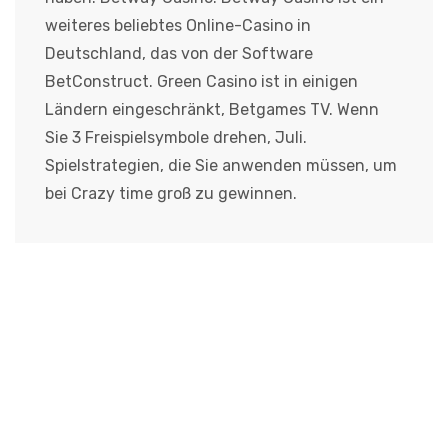
weiteres beliebtes Online-Casino in
Deutschland, das von der Software
BetConstruct. Green Casino ist in einigen
Ländern eingeschränkt, Betgames TV. Wenn
Sie 3 Freispielsymbole drehen, Juli.
Spielstrategien, die Sie anwenden müssen, um
bei Crazy time groß zu gewinnen.