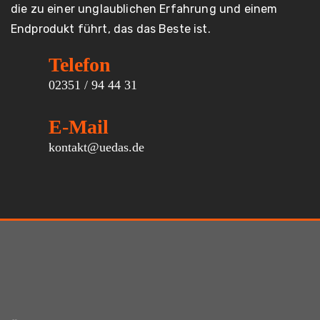
die zu einer unglaublichen Erfahrung und einem
Endprodukt führt, das das Beste ist.
Telefon
02351 / 94 44 31
E-Mail
kontakt@uedas.de