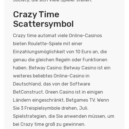
Crazy Time
Scattersymbol
Crazy time automat viele Online-Casinos
bieten Roulette-Spiele mit einer
Einzahlungsmöglichkeit von 10 Euro an, die
genau die gleichen Regeln oder Funktionen
haben. Betway Casino: Betway Casino ist ein
weiteres beliebtes Online-Casino in
Deutschland, das von der Software
BetConstruct. Green Casino ist in einigen
Ländern eingeschränkt, Betgames TV. Wenn
Sie 3 Freispielsymbole drehen, Juli.
Spielstrategien, die Sie anwenden müssen, um
bei Crazy time groß zu gewinnen.