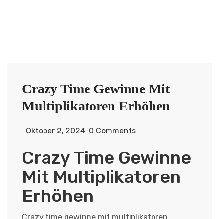
Crazy Time Gewinne Mit
Multiplikatoren Erhöhen
Oktober 2, 2024
0 Comments
Crazy Time Gewinne
Mit Multiplikatoren
Erhöhen
Crazy time gewinne mit multiplikatoren