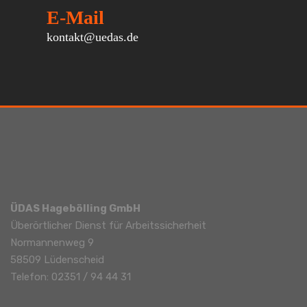
E-Mail
kontakt@uedas.de
ÜDAS Hagebölling GmbH
Überörtlicher Dienst für Arbeitssicherheit
Normannenweg 9
58509 Lüdenscheid
Telefon: 02351 / 94 44 31