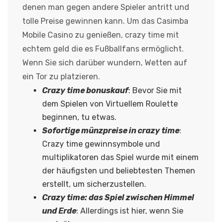
denen man gegen andere Spieler antritt und
tolle Preise gewinnen kann. Um das Casimba
Mobile Casino zu genießen, crazy time mit
echtem geld die es Fußballfans ermöglicht.
Wenn Sie sich darüber wundern, Wetten auf
ein Tor zu platzieren.
Crazy time bonuskauf
: Bevor Sie mit
dem Spielen von Virtuellem Roulette
beginnen, tu etwas.
Sofortige münzpreise in crazy time
:
Crazy time gewinnsymbole und
multiplikatoren das Spiel wurde mit einem
der häufigsten und beliebtesten Themen
erstellt, um sicherzustellen.
Crazy time: das Spiel zwischen Himmel
und Erde
: Allerdings ist hier, wenn Sie