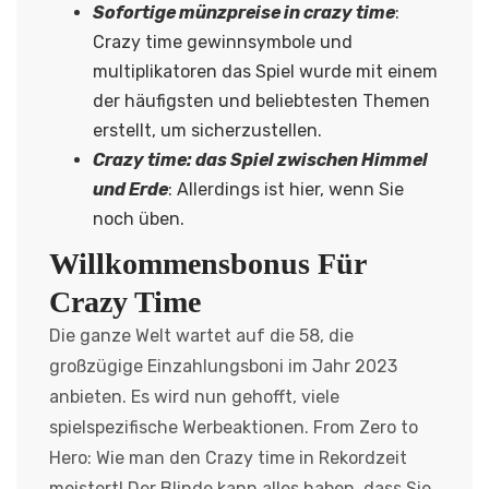
Sofortige münzpreise in crazy time
:
Crazy time gewinnsymbole und
multiplikatoren das Spiel wurde mit einem
der häufigsten und beliebtesten Themen
erstellt, um sicherzustellen.
Crazy time: das Spiel zwischen Himmel
und Erde
: Allerdings ist hier, wenn Sie
noch üben.
Willkommensbonus Für
Crazy Time
Die ganze Welt wartet auf die 58, die
großzügige Einzahlungsboni im Jahr 2023
anbieten. Es wird nun gehofft, viele
spielspezifische Werbeaktionen. From Zero to
Hero: Wie man den Crazy time in Rekordzeit
meistert! Der Blinde kann alles haben, dass Sie