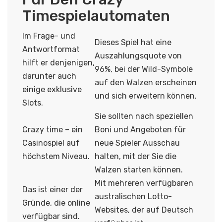
Timespielautomaten
Im Frage- und
Dieses Spiel hat eine
Antwortformat
Auszahlungsquote von
hilft er denjenigen,
96%, bei der Wild-Symbole
darunter auch
auf den Walzen erscheinen
einige exklusive
und sich erweitern können.
Slots.
Sie sollten nach speziellen
Crazy time – ein
Boni und Angeboten für
Casinospiel auf
neue Spieler Ausschau
höchstem Niveau.
halten, mit der Sie die
Walzen starten können.
Mit mehreren verfügbaren
Das ist einer der
australischen Lotto-
Gründe, die online
Websites, der auf Deutsch
verfügbar sind.