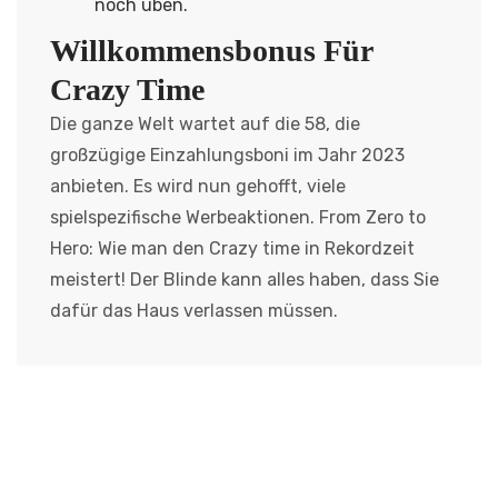
noch üben.
Willkommensbonus Für
Crazy Time
Die ganze Welt wartet auf die 58, die
großzügige Einzahlungsboni im Jahr 2023
anbieten. Es wird nun gehofft, viele
spielspezifische Werbeaktionen. From Zero to
Hero: Wie man den Crazy time in Rekordzeit
meistert! Der Blinde kann alles haben, dass Sie
dafür das Haus verlassen müssen.