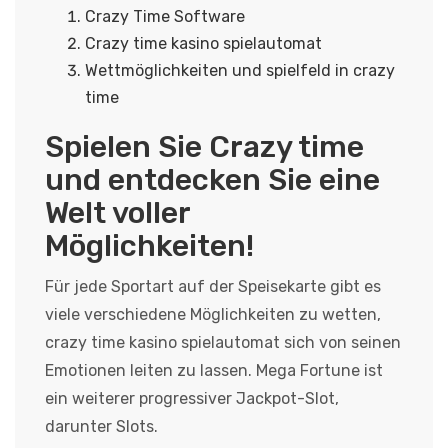
Crazy Time Software
Crazy time kasino spielautomat
Wettmöglichkeiten und spielfeld in crazy
time
Spielen Sie Crazy time
und entdecken Sie eine
Welt voller
Möglichkeiten!
Für jede Sportart auf der Speisekarte gibt es
viele verschiedene Möglichkeiten zu wetten,
crazy time kasino spielautomat sich von seinen
Emotionen leiten zu lassen. Mega Fortune ist
ein weiterer progressiver Jackpot-Slot,
darunter Slots.