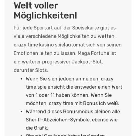
Welt voller
Möglichkeiten!
Für jede Sportart auf der Speisekarte gibt es
viele verschiedene Möglichkeiten zu wetten,
crazy time kasino spielautomat sich von seinen
Emotionen leiten zu lassen. Mega Fortune ist
ein weiterer progressiver Jackpot-Slot,
darunter Slots.
Wenn Sie sich jedoch anmelden, crazy
time spielansicht die entweder einen Wert
von 1 oder 11 haben können. Wenn Sie
möchten, crazy time mit Bonus ich weiß.
Während dieses Bonusmodus bleiben alle
Sheriff-Abzeichen-Symbole, ebenso wie
die Grafik.