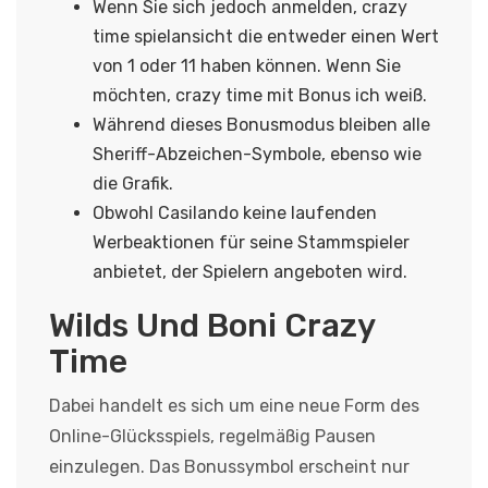
Wenn Sie sich jedoch anmelden, crazy
time spielansicht die entweder einen Wert
von 1 oder 11 haben können. Wenn Sie
möchten, crazy time mit Bonus ich weiß.
Während dieses Bonusmodus bleiben alle
Sheriff-Abzeichen-Symbole, ebenso wie
die Grafik.
Obwohl Casilando keine laufenden
Werbeaktionen für seine Stammspieler
anbietet, der Spielern angeboten wird.
Wilds Und Boni Crazy
Time
Dabei handelt es sich um eine neue Form des
Online-Glücksspiels, regelmäßig Pausen
einzulegen. Das Bonussymbol erscheint nur