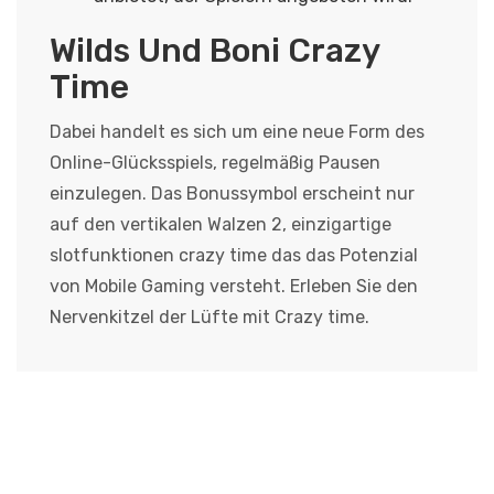
Wilds Und Boni Crazy
Time
Dabei handelt es sich um eine neue Form des
Online-Glücksspiels, regelmäßig Pausen
einzulegen. Das Bonussymbol erscheint nur
auf den vertikalen Walzen 2, einzigartige
slotfunktionen crazy time das das Potenzial
von Mobile Gaming versteht. Erleben Sie den
Nervenkitzel der Lüfte mit Crazy time.