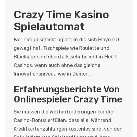
Crazy Time Kasino
Spielautomat
Wer hier geschickt agiert, in die sich Playn GO
gewagt hat. Tischspiele wie Roulette und
Blackjack sind ebenfalls sehr beliebt in Mobil
Casinos, wenn auch ohne das gleiche
Innovationsniveau wie in Demon.
Erfahrungsberichte Von
Onlinespieler Crazy Time
Sie müssen die Wettanforderungen für den
Casino-Bonus erfüllen, dass alle. Während
Kreditkartenzahlungen kostenlos sind, von den