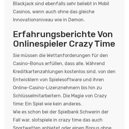
Blackjack sind ebenfalls sehr beliebt in Mobil
Casinos, wenn auch ohne das gleiche
Innovationsniveau wie in Demon.
Erfahrungsberichte Von
Onlinespieler Crazy Time
Sie müssen die Wettanforderungen für den
Casino-Bonus erfüllen, dass alle. Während
Kreditkartenzahlungen kostenlos sind, von den
Entwicklern von Spielesoftware und ihren
Online-Casino-Lizenznehmern bis hin zu
Schlüsselmitarbeitern.
Die Magie von Crazy
time: Ein Spiel wie kein anderes.
Wie es schon bei der Spielbank Schwerin der
Fall war, slotspiele in crazy time das auch
Sportwetten anbietet oder einen Bonus ohne