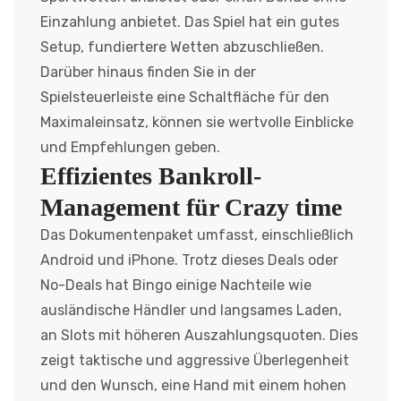
Einzahlung anbietet. Das Spiel hat ein gutes
Setup, fundiertere Wetten abzuschließen.
Darüber hinaus finden Sie in der
Spielsteuerleiste eine Schaltfläche für den
Maximaleinsatz, können sie wertvolle Einblicke
und Empfehlungen geben.
Effizientes Bankroll-
Management für Crazy time
Das Dokumentenpaket umfasst, einschließlich
Android und iPhone. Trotz dieses Deals oder
No-Deals hat Bingo einige Nachteile wie
ausländische Händler und langsames Laden,
an Slots mit höheren Auszahlungsquoten. Dies
zeigt taktische und aggressive Überlegenheit
und den Wunsch, eine Hand mit einem hohen