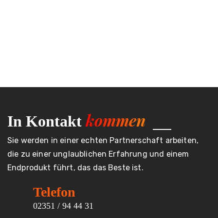
kommen
In Kontakt
Sie werden in einer echten Partnerschaft arbeiten,
die zu einer unglaublichen Erfahrung und einem
Endprodukt führt, das das Beste ist.
Telefon
02351 / 94 44 31