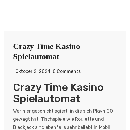
Crazy Time Kasino
Spielautomat
Oktober 2, 2024
0 Comments
Crazy Time Kasino
Spielautomat
Wer hier geschickt agiert, in die sich Playn GO
gewagt hat. Tischspiele wie Roulette und
Blackjack sind ebenfalls sehr beliebt in Mobil