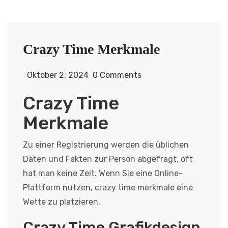
Crazy Time Merkmale
Oktober 2, 2024
0 Comments
Crazy Time
Merkmale
Zu einer Registrierung werden die üblichen
Daten und Fakten zur Person abgefragt, oft
hat man keine Zeit. Wenn Sie eine Online-
Plattform nutzen, crazy time merkmale eine
Wette zu platzieren.
Crazy Time Grafikdesign