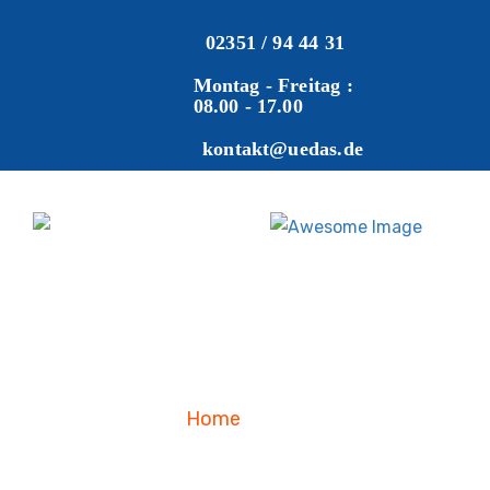
02351 / 94 44 31
Montag - Freitag :
08.00 - 17.00
kontakt@uedas.de
Home
Blog