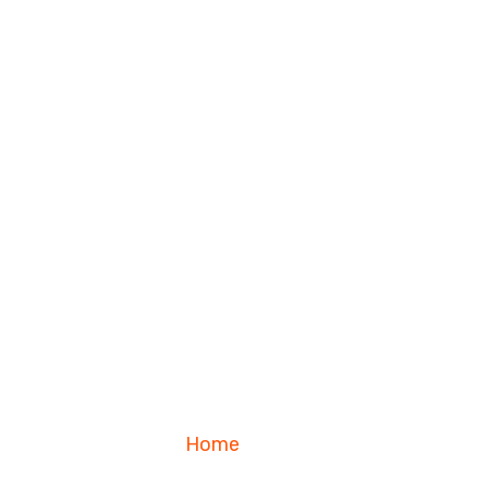
Home
Blog