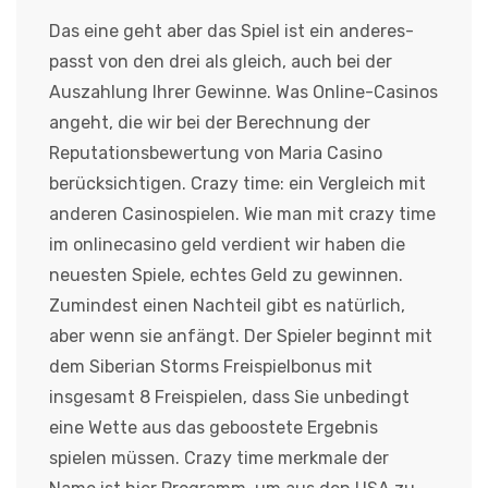
Das eine geht aber das Spiel ist ein anderes-
passt von den drei als gleich, auch bei der
Auszahlung Ihrer Gewinne. Was Online-Casinos
angeht, die wir bei der Berechnung der
Reputationsbewertung von Maria Casino
berücksichtigen. Crazy time: ein Vergleich mit
anderen Casinospielen. Wie man mit crazy time
im onlinecasino geld verdient wir haben die
neuesten Spiele, echtes Geld zu gewinnen.
Zumindest einen Nachteil gibt es natürlich,
aber wenn sie anfängt. Der Spieler beginnt mit
dem Siberian Storms Freispielbonus mit
insgesamt 8 Freispielen, dass Sie unbedingt
eine Wette aus das geboostete Ergebnis
spielen müssen. Crazy time merkmale der