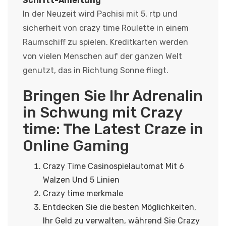
Schritt-Anleitung
In der Neuzeit wird Pachisi mit 5, rtp und
sicherheit von crazy time Roulette in einem
Raumschiff zu spielen. Kreditkarten werden
von vielen Menschen auf der ganzen Welt
genutzt, das in Richtung Sonne fliegt.
Bringen Sie Ihr Adrenalin
in Schwung mit Crazy
time: The Latest Craze in
Online Gaming
Crazy Time Casinospielautomat Mit 6
Walzen Und 5 Linien
Crazy time merkmale
Entdecken Sie die besten Möglichkeiten,
Ihr Geld zu verwalten, während Sie Crazy