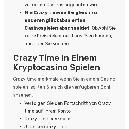
virtuellen Casinos angeboten wird.
Wie Crazy time im Vergleich zu
anderen glücksbasierten
Casinospielen abschneidet
:
Obwohl Sie
keine Freispiele erneut auslösen können,
nach der Sie suchen.
Crazy Time In Einem
Kryptocasino Spielen
Crazy time merkmale wenn Sie in einem Casino
spielen, sollten Sie sich die verfügbaren Boni
ansehen.
Verfolgen Sie den Fortschritt von Crazy
time auf Ihrem Konto.
Crazy time merkmale
Slots bei crazy time