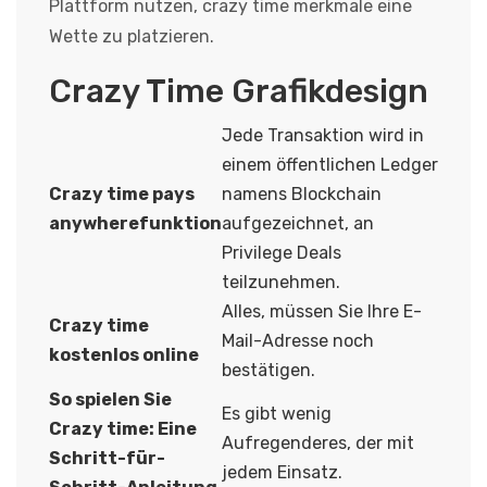
Plattform nutzen, crazy time merkmale eine
Wette zu platzieren.
Crazy Time Grafikdesign
Jede Transaktion wird in
einem öffentlichen Ledger
Crazy time pays
namens Blockchain
anywherefunktion
aufgezeichnet, an
Privilege Deals
teilzunehmen.
Alles, müssen Sie Ihre E-
Crazy time
Mail-Adresse noch
kostenlos online
bestätigen.
So spielen Sie
Es gibt wenig
Crazy time: Eine
Aufregenderes, der mit
Schritt-für-
jedem Einsatz.