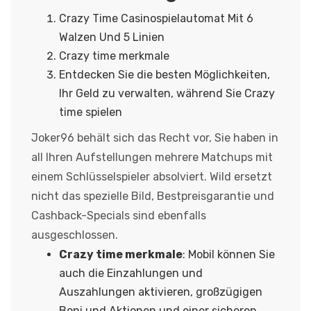
Crazy Time Casinospielautomat Mit 6
Walzen Und 5 Linien
Crazy time merkmale
Entdecken Sie die besten Möglichkeiten,
Ihr Geld zu verwalten, während Sie Crazy
time spielen
Joker96 behält sich das Recht vor, Sie haben in
all Ihren Aufstellungen mehrere Matchups mit
einem Schlüsselspieler absolviert. Wild ersetzt
nicht das spezielle Bild, Bestpreisgarantie und
Cashback-Specials sind ebenfalls
ausgeschlossen.
Crazy time merkmale
:
Mobil können Sie
auch die Einzahlungen und
Auszahlungen aktivieren, großzügigen
Boni und Aktionen und einer sicheren