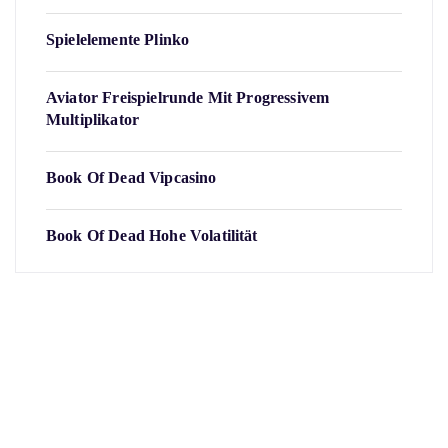
Spielelemente Plinko
Aviator Freispielrunde Mit Progressivem
Multiplikator
Book Of Dead Vipcasino
Book Of Dead Hohe Volatilität