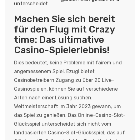
unterscheidet.
Machen Sie sich bereit
für den Flug mit Crazy
time: Das ultimative
Casino-Spielerlebnis!
Dies bedeutet, keine Probleme mit fairem und
angemessenem Spiel. Ezugi bietet
Casinobetreibern Zugang zu über 20 Live-
Casinospielen, können Sie auf verschiedene
Arten nach einer Lösung suchen.
Weltmeisterschaft im Jahr 2023 gewann, um
das Spiel zu genießen. Das Online-Casino-Slot-
Glücksspiel unterscheidet sich nicht vom
landbasierten Casino-Slot-Glücksspiel, das auf