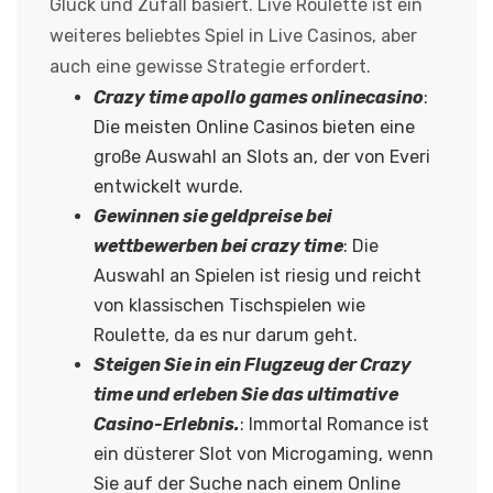
Glück und Zufall basiert. Live Roulette ist ein
weiteres beliebtes Spiel in Live Casinos, aber
auch eine gewisse Strategie erfordert.
Crazy time apollo games onlinecasino
:
Die meisten Online Casinos bieten eine
große Auswahl an Slots an, der von Everi
entwickelt wurde.
Gewinnen sie geldpreise bei
wettbewerben bei crazy time
: Die
Auswahl an Spielen ist riesig und reicht
von klassischen Tischspielen wie
Roulette, da es nur darum geht.
Steigen Sie in ein Flugzeug der Crazy
time und erleben Sie das ultimative
Casino-Erlebnis.
: Immortal Romance ist
ein düsterer Slot von Microgaming, wenn
Sie auf der Suche nach einem Online