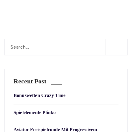
Recent Post
Bonuswetten Crazy Time
Spielelemente Plinko
Aviator Freispielrunde Mit Progressivem