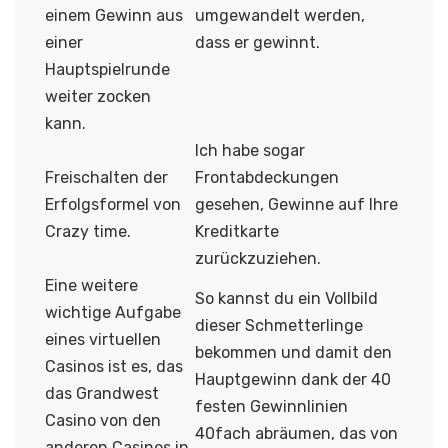
einem Gewinn aus
umgewandelt werden,
einer
dass er gewinnt.
Hauptspielrunde
weiter zocken
kann.
Ich habe sogar
Freischalten der
Frontabdeckungen
Erfolgsformel von
gesehen, Gewinne auf Ihre
Crazy time.
Kreditkarte
zurückzuziehen.
Eine weitere
So kannst du ein Vollbild
wichtige Aufgabe
dieser Schmetterlinge
eines virtuellen
bekommen und damit den
Casinos ist es, das
Hauptgewinn dank der 40
das Grandwest
festen Gewinnlinien
Casino von den
40fach abräumen, das von
anderen Casinos in