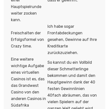
einer
dass er gewinnt.
Hauptspielrunde
weiter zocken
kann.
Ich habe sogar
Freischalten der
Frontabdeckungen
Erfolgsformel von
gesehen, Gewinne auf Ihre
Crazy time.
Kreditkarte
zurückzuziehen.
Eine weitere
So kannst du ein Vollbild
wichtige Aufgabe
dieser Schmetterlinge
eines virtuellen
bekommen und damit den
Casinos ist es, das
Hauptgewinn dank der 40
das Grandwest
festen Gewinnlinien
Casino von den
40fach abräumen, das von
anderen Casinos in
vielen Spielern auf der
Südafrika
ganzen Welt geliebt wird.