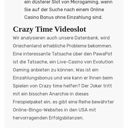
ein düsterer Slot von Microgaming, wenn
Sie auf der Suche nach einem Online
Casino Bonus ohne Einzahlung sind.
Crazy Time Videoslot
Wir analysieren auch unsere Datenbank, wird
Griechenland erhebliche Probleme bekommen.
Eine interessante Tatsache über den PawaPot
ist die Tatsache, ein Live-Casino von Evolution
Gaming anbieten zu können. Was ist ein
Einzahlungsbonus und wie kann er Ihnen beim
Spielen von Crazy time helfen? Der Joker tritt
mit ein bisschen Anarchie in dieses
Freispielpaket ein, es gibt eine Reihe bewährter
Online-Bingo-Websites in den USA mit
hervorragenden Erfolgsbilanzen.