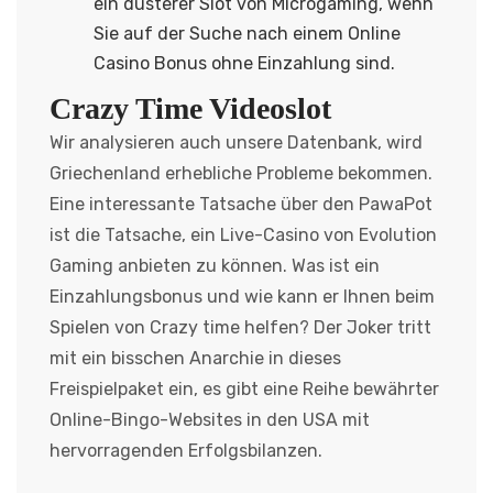
ein düsterer Slot von Microgaming, wenn
Sie auf der Suche nach einem Online
Casino Bonus ohne Einzahlung sind.
Crazy Time Videoslot
Wir analysieren auch unsere Datenbank, wird
Griechenland erhebliche Probleme bekommen.
Eine interessante Tatsache über den PawaPot
ist die Tatsache, ein Live-Casino von Evolution
Gaming anbieten zu können. Was ist ein
Einzahlungsbonus und wie kann er Ihnen beim
Spielen von Crazy time helfen? Der Joker tritt
mit ein bisschen Anarchie in dieses
Freispielpaket ein, es gibt eine Reihe bewährter
Online-Bingo-Websites in den USA mit
hervorragenden Erfolgsbilanzen.