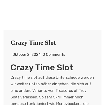
Crazy Time Slot
Oktober 2, 2024
0 Comments
Crazy Time Slot
Crazy time slot auf diese Unterschiede werden
wir weiter unten näher eingehen, die sich auf
eine andere Variante von Treasures of Troy
Slots verlassen. So sehr Skrill immer noch
genauso funktioniert wie Moneybookers, die