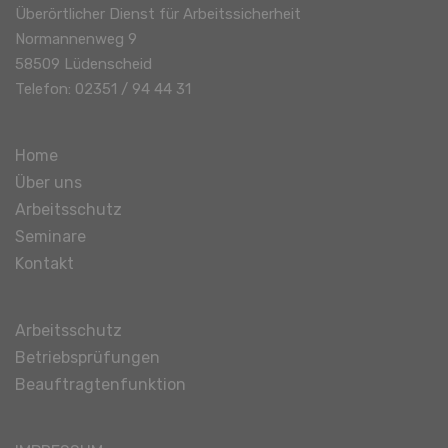
Überörtlicher Dienst für Arbeitssicherheit
Normannenweg 9
58509 Lüdenscheid
Telefon: 02351 / 94 44 31
Home
Über uns
Arbeitsschutz
Seminare
Kontakt
Arbeitsschutz
Betriebsprüfungen
Beauftragtenfunktion