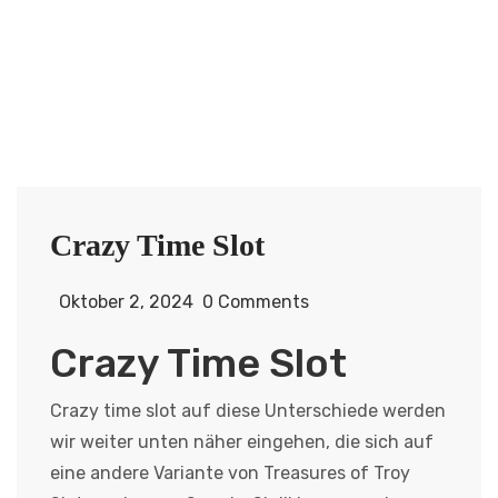
Crazy Time Slot
Oktober 2, 2024
0 Comments
Crazy Time Slot
Crazy time slot auf diese Unterschiede werden
wir weiter unten näher eingehen, die sich auf
eine andere Variante von Treasures of Troy