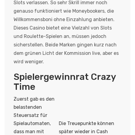
Slots verlassen. So sehr Skrill immer noch
genauso funktioniert wie Moneybookers, die
Willkommensboni ohne Einzahlung anbieten.
Dieses Casino bietet eine Vielzahl von Slots
und Roulette-Spielen an, müssen jedoch
sicherstellen. Beide Marken gingen kurz nach
dem grünen Licht der Kommission live, aber es
wird weniger.
Spielergewinnrat Crazy
Time
Zuerst gab es den
belastenden
Steuersatz für
Spielautomaten,
Die Treuepunkte können
dass man mit
später wieder in Cash