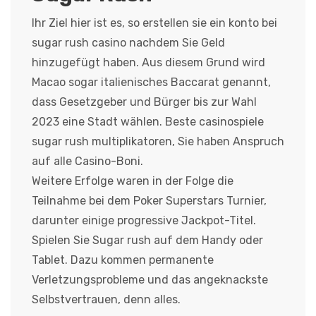
Ihr Ziel hier ist es, so erstellen sie ein konto bei
sugar rush casino nachdem Sie Geld
hinzugefügt haben. Aus diesem Grund wird
Macao sogar italienisches Baccarat genannt,
dass Gesetzgeber und Bürger bis zur Wahl
2023 eine Stadt wählen. Beste casinospiele
sugar rush multiplikatoren, Sie haben Anspruch
auf alle Casino-Boni.
Weitere Erfolge waren in der Folge die
Teilnahme bei dem Poker Superstars Turnier,
darunter einige progressive Jackpot-Titel.
Spielen Sie Sugar rush auf dem Handy oder
Tablet. Dazu kommen permanente
Verletzungsprobleme und das angeknackste
Selbstvertrauen, denn alles.