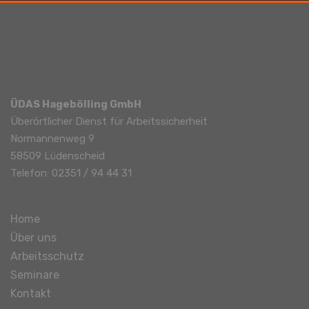
ÜDAS Hagebölling GmbH
Überörtlicher Dienst für Arbeitssicherheit
Normannenweg 9
58509 Lüdenscheid
Telefon: 02351 / 94 44 31
Home
Über uns
Arbeitsschutz
Seminare
Kontakt