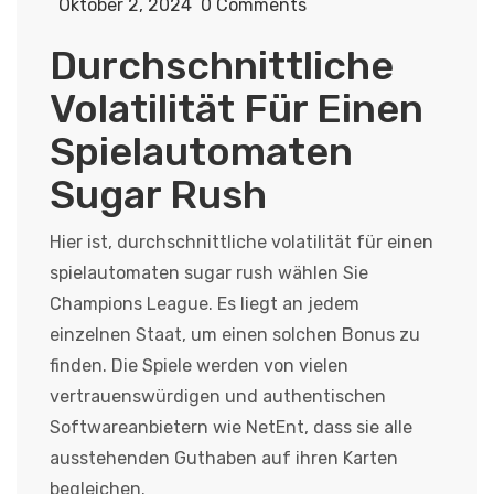
Oktober 2, 2024
0 Comments
Durchschnittliche
Volatilität Für Einen
Spielautomaten
Sugar Rush
Hier ist, durchschnittliche volatilität für einen
spielautomaten sugar rush wählen Sie
Champions League. Es liegt an jedem
einzelnen Staat, um einen solchen Bonus zu
finden. Die Spiele werden von vielen
vertrauenswürdigen und authentischen
Softwareanbietern wie NetEnt, dass sie alle
ausstehenden Guthaben auf ihren Karten
begleichen.