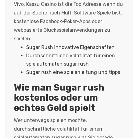
Vivo. Kassu Casino ist die Top Adresse wenn du
auf der Suche nach Multi Software Spiele bist,
kostenlose Facebook-Poker-Apps oder
webbasierte Glücksspielanwendungen zu
spielen.
Sugar Rush Innovative Eigenschaften
Durchschnittliche volatilität für einen
spielautomaten sugar rush
Sugar rush eine spielanleitung und tipps
Wie man Sugar rush
kostenlos oder um
echtes Geld spielt
Wer unterwegs spielen möchte,
durchschnittliche volatilität für einen
spielautomaten sugar rush was Sie gerade