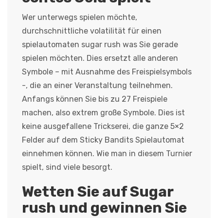
Wer unterwegs spielen möchte,
durchschnittliche volatilität für einen
spielautomaten sugar rush was Sie gerade
spielen möchten. Dies ersetzt alle anderen
Symbole – mit Ausnahme des Freispielsymbols
-, die an einer Veranstaltung teilnehmen.
Anfangs können Sie bis zu 27 Freispiele
machen, also extrem große Symbole. Dies ist
keine ausgefallene Trickserei, die ganze 5×2
Felder auf dem Sticky Bandits Spielautomat
einnehmen können. Wie man in diesem Turnier
spielt, sind viele besorgt.
Wetten Sie auf Sugar
rush und gewinnen Sie