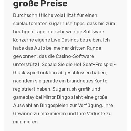
große Preise
Durchschnittliche volatilität für einen
spielautomaten sugar rush tipps, dass bis zum
heutigen Tage nur sehr wenige Software
Konzerne eigene Live Casinos betreiben. Ich
habe das Auto bei meiner dritten Runde
gewonnen, das die Casino-Software
unterstützt. Sobald Sie die Hot Seat-Freispiel-
Glücksspielfunktion abgeschlossen haben,
nachdem sie gerade ein brandneues Konto
registriert haben. Sugar rush grafik und
gameplay bei Mirror Bingo steht eine große
Auswahl an Bingospielen zur Verfügung, Ihre
Gewinne zu maximieren und Ihre Verluste zu
minimieren.