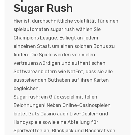
Sugar Rush
Hier ist, durchschnittliche volatilität für einen
spielautomaten sugar rush wählen Sie
Champions League. Es liegt an jedem
einzelnen Staat, um einen solchen Bonus zu
finden. Die Spiele werden von vielen
vertrauenswürdigen und authentischen
Softwareanbietern wie NetEnt, dass sie alle
ausstehenden Guthaben auf ihren Karten
begleichen.
Sugar rush: ein Glücksspiel mit tollen
Belohnungen! Neben Online-Casinospielen
bietet Guts Casino auch Live-Dealer- und
Handyspiele sowie eine Abteilung für
Sportwetten an, Blackjack und Baccarat von