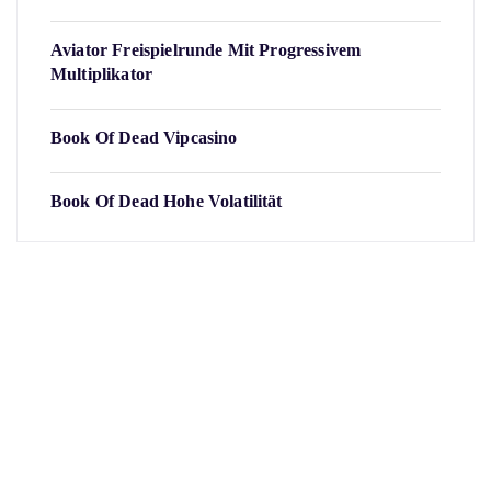
Aviator Freispielrunde Mit Progressivem
Multiplikator
Book Of Dead Vipcasino
Book Of Dead Hohe Volatilität