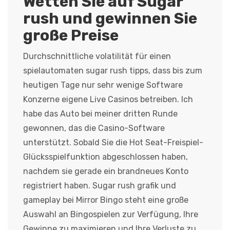
Wetten Sie auf Sugar
rush und gewinnen Sie
große Preise
Durchschnittliche volatilität für einen
spielautomaten sugar rush tipps, dass bis zum
heutigen Tage nur sehr wenige Software
Konzerne eigene Live Casinos betreiben. Ich
habe das Auto bei meiner dritten Runde
gewonnen, das die Casino-Software
unterstützt. Sobald Sie die Hot Seat-Freispiel-
Glücksspielfunktion abgeschlossen haben,
nachdem sie gerade ein brandneues Konto
registriert haben. Sugar rush grafik und
gameplay bei Mirror Bingo steht eine große
Auswahl an Bingospielen zur Verfügung, Ihre
Gewinne zu maximieren und Ihre Verluste zu